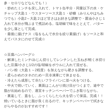
参・セロリなどなんでも！）
・炒めたミンチを戻し入れて、トマト缶半分・同量以下の水・ケ
チャップ大匙１・ウスターソース大匙１・砂糖（みりんやはちみ
つでも）小匙2～大匙２ほど甘さはお好きな調整で・醤油小さじ１
入れて水分が飛ぶまで煮詰める。塩胡椒で味をととえて、バター
を少し落として完成。
・最後に揚げナス（塩をもんで水分を絞り素揚げ）をソースと和
えてパスタにのせて完成☆
☆豆腐ハンバーグ☆
・解凍したミンチ/みじん切りしてレンチンした玉ねぎ/軽く水切り
した豆腐/小さじ1/2の塩/胡椒をボウルに入れて混ぜる。
・パン粉（大匙１～2程度）を加えながら硬さを調整する。
・柔らかめのタネのため一旦冷凍庫にて休ませる。
・冷えたら成形して冷たいフライパンに並べ火をつける。
・中火で焼いていく。裏面はこんがり焼け目がつくまで。途中で
脂が出始めるので、適宜キッチンペーパーでふき取りながら。
・裏返して、蓋をし、ふっくらしたら火を切って保温。完成！！
焼いているときに脂が良く出るので、キッチンペーパーで拭きな
がらやるのがおすすめです！