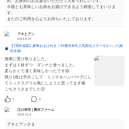
め、お褒めのお言葉をいただけて大変うれしいです。
今後とも美味しいお肉をお届けできるよう精進してまいりま
す。
またのご利用を心よりお待ちいたしております。
アキとアン
2023.9.25
【7周年福袋】豪華おまけ付き！A5豊作和牛人気部位ステーキ3パック(真
空冷凍)
無事に受け取りました。
まずは１枚ずつ ダンナと食べました。
柔らかくて凄く美味しかったです😋
残り1枚は半分こして ミンチをハンバーグにし
てミックスグリル風にしようと思ってます😁
ごちそうさまでした😊
1
1
江口幸司 | 豊作ファーム
2023.10.4
アキとアンさま