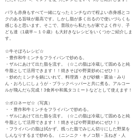
バラも赤身もすべて一緒になったミンチなので程よい赤身感とコ
クのある旨味が最高です。しかし脂が多く出るので使いづらくも
感じると思います。そこで、普段から私たちが家でよく作り、子
ども達（1歳半～１０歳）も大好きなレシピをいくつかご紹介しま
す。
☆牛そぼろレシピ☆
・豊作和牛ミンチをフライパンで炒める。
・ザルにあけて出た脂を流す。（☆この脂は冷蔵して固めると純
牛脂として活用できます！！焼きそばや野菜炒めにぜひ！）
・炒めたミンチを鍋にいれて、料理酒・きび砂糖・醤油・みり
ん・おろしにしょうが・ブラックペッパーと共に煮る。アルコー
ルが飛んだら完成！3食丼や和風タコミートなどとして使えます！
☆ボロネーゼ☆（写真）
・・豊作和牛ミンチをフライパンで炒める。
・ザルにあけて出た脂を流す。（☆この脂は冷蔵して固めると純
牛脂として活用できます！！焼きそばや野菜炒めにぜひ！）
・フライパンの脂は拭かず、残った脂でみじん切りにした野菜を
しんなりするまで炒める。（ニンニク・キノコ類・玉ねぎ・人