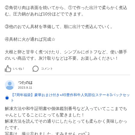
②角切り肉は表面を焼いてから、①で作った出汁で柔らかく煮込
む。圧力鍋があれば10分ほどでできます。
③他のおでん具材を準備して、順に出汁で煮込んでいく。
④具材に火が通れば完成☆
大根と卵と甘辛く煮つけたり、シンプルにポトフなど、使い勝手
のいい商品です。灰汁取りなどは不要。お楽しみください！
いいね！
コメント
つたのは
2023.9.11
【7周年福袋】豪華おまけ付き⭐︎A5豊作和牛人気部位ステーキ3パックセッ
ト
解凍方法や和牛証明書や個体鑑別番号など入っていてここまでち
ゃんとしてることにとっても驚きました！
解凍方法を読んでその通りにしたらとっても柔らかく美味しかっ
たです。
写真は、撮り忘れました。すみません┏○ﾍﾟｺ