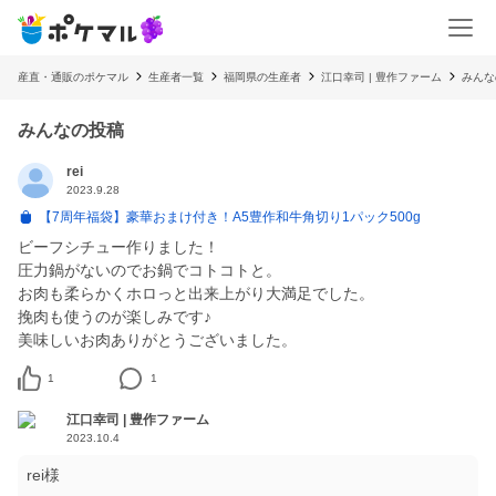
産直・通販のポケマル
生産者一覧
福岡県の生産者
江口幸司 | 豊作ファーム
みんな
みんなの投稿
rei
2023.9.28
【7周年福袋】豪華おまけ付き！A5豊作和牛角切り1パック500g
ビーフシチュー作りました！
圧力鍋がないのでお鍋でコトコトと。
お肉も柔らかくホロっと出来上がり大満足でした。
挽肉も使うのが楽しみです♪
美味しいお肉ありがとうございました。
1
1
江口幸司 | 豊作ファーム
2023.10.4
rei様