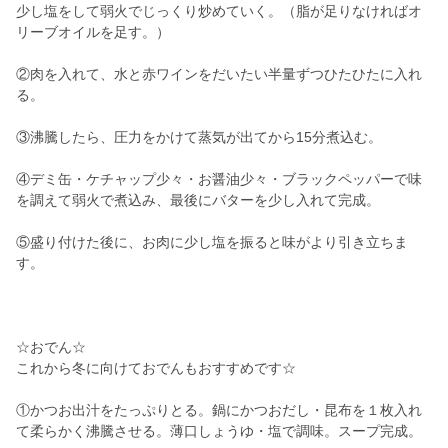
少し塩をして弱火でじっくり炒めていく。（脂が足りなければオ
リーブオイルを足す。）
②肉を入れて、水と赤ワインをだいたい半量ずつひたひたに入れ
る。
③沸騰したら、圧力をかけて蒸気が出てから15分煮込む。
④デミ缶・ケチャップ少々・お醤油少々・ブラックペッパーで味
を調えて弱火で煮込み、最後にバターを少し入れて完成。
⑤盛り付けた後に、お肉に少し塩を振ると味がより引き立ちま
す。
☆おでん☆
これから冬に向けておでんもおすすめです☆
①かつお出汁をたっぷりとる。鍋にかつおだし・昆布を１枚入れ
て柔らかく沸騰させる。薄口しょうゆ・塩で調味。スープ完成。