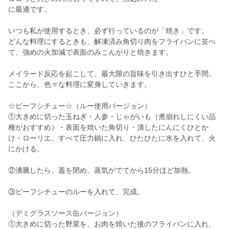
に最適です。
いつも私が使用するとき、必ず行っているのが「焼き」です。
どんな料理にするときも、解凍済み角切り肉をフライパンに並べ
て、強めの火加減で表面のみこんがりと焼きます。
メイラード反応を起こして、最大限の旨味を引き出すひと手間。
ここから、色々な料理に変身していきます。
☆ビーフシチュー☆（ルー使用バージョン）
①大きめに切った玉ねぎ・人参・じゃがいも（煮崩れしにくい品
種がおすすめ）・表面を焼いた角切り・潰したにんにくひとか
け・ローリエ、すべて圧力鍋に入れ、ひたひたに水を入れて、火
にかける。
②沸騰したら、蓋を閉め、蒸気がでてから15分ほど加熱。
③ビーフシチューのルーを入れて、完成。
（デミグラスソース缶バージョン）
①大きめに切った野菜を、お肉を焼いた後のフライパンに入れ、