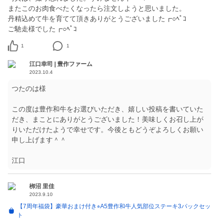
またこのお肉食べたくなったら注文しようと思いました。
丹精込めて牛を育てて頂きありがとうございました┏○ﾍﾟｺ
ご馳走様でした┏○ﾍﾟｺ
1
1
江口幸司 | 豊作ファーム
2023.10.4
つたのは様
この度は豊作和牛をお選びいただき、嬉しい投稿を書いていた
だき、まことにありがとうございました！美味しくお召し上が
りいただけたようで幸せです。今後ともどうぞよろしくお願い
申し上げます＾＾
江口
栁沼 里佳
2023.9.10
【7周年福袋】豪華おまけ付き⭐︎A5豊作和牛人気部位ステーキ3パックセッ
ト