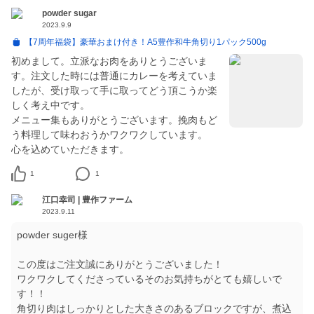
powder sugar
2023.9.9
【7周年福袋】豪華おまけ付き！A5豊作和牛角切り1パック500g
初めまして。立派なお肉をありとうございま
す。注文した時には普通にカレーを考えていま
したが、受け取って手に取ってどう頂こうか楽
しく考え中です。
メニュー集もありがとうございます。挽肉もど
う料理して味わおうかワクワクしています。
心を込めていただきます。
1
1
江口幸司 | 豊作ファーム
2023.9.11
powder suger様
この度はご注文誠にありがとうございました！
ワクワクしてくださっているそのお気持ちがとても嬉しいで
す！！
角切り肉はしっかりとした大きさのあるブロックですが、煮込