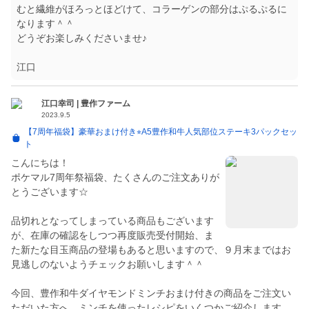
むと繊維がほろっとほどけて、コラーゲンの部分はぷるぷるに
なります＾＾
どうぞお楽しみくださいませ♪
江口
江口幸司 | 豊作ファーム
2023.9.5
【7周年福袋】豪華おまけ付き⭐︎A5豊作和牛人気部位ステーキ3パックセッ
ト
こんにちは！
ポケマル7周年祭福袋、たくさんのご注文ありが
とうございます☆
品切れとなってしまっている商品もございます
が、在庫の確認をしつつ再度販売受付開始、ま
た新たな目玉商品の登場もあると思いますので、９月末まではお
見逃しのないようチェックお願いします＾＾
今回、豊作和牛ダイヤモンドミンチおまけ付きの商品をご注文い
ただいた方へ、ミンチを使ったレシピをいくつかご紹介します。