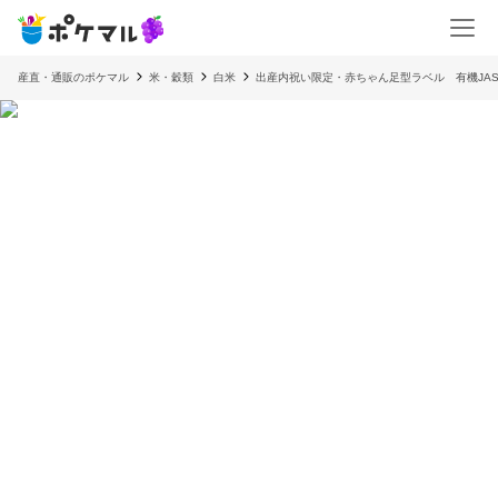
産直・通販のポケマル
米・穀類
白米
出産内祝い限定・赤ちゃん足型ラベル 有機JA