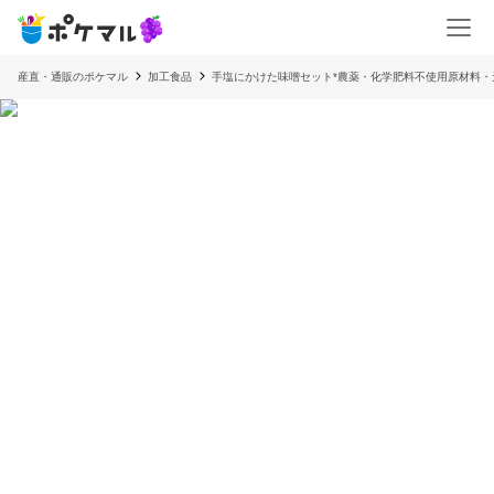
産直・通販のポケマル
加工食品
手塩にかけた味噌セット*農薬・化学肥料不使用原材料・天