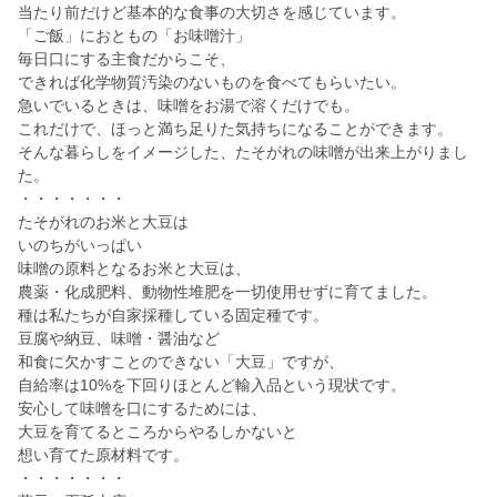
当たり前だけど基本的な食事の大切さを感じています。
「ご飯」におともの「お味噌汁」
毎日口にする主食だからこそ、
できれば化学物質汚染のないものを食べてもらいたい。
急いでいるときは、味噌をお湯で溶くだけでも。
これだけで、ほっと満ち足りた気持ちになることができます。
そんな暮らしをイメージした、たそがれの味噌が出来上がりまし
た。
・・・・・・・
たそがれのお米と大豆は
いのちがいっぱい
味噌の原料となるお米と大豆は、
農薬・化成肥料、動物性堆肥を一切使用せずに育てました。
種は私たちが自家採種している固定種です。
豆腐や納豆、味噌・醤油など
和食に欠かすことのできない「大豆」ですが、
自給率は10%を下回りほとんど輸入品という現状です。
安心して味噌を口にするためには、
大豆を育てるところからやるしかないと
想い育てた原材料です。
・・・・・・・