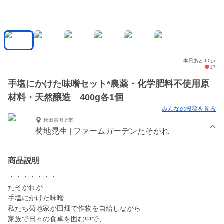
本日あと 60点
17
手塩にかけた味噌セット*農薬・化学肥料不使用原
材料・天然醸造 400g各1個
みんなの投稿を見る
秋田県潟上市
菊地晃生 | ファームガーデンたそがれ
商品説明
・・・・・・・
たそがれが
手塩にかけた味噌
私たち菊地家が田畑で作物を自給しながら
家族で日々の食卓を囲む中で、