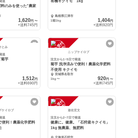
有機キクイモ 1kg
発送
肥料のみを使った"農家
市
島根県江津市
1,620
1,404
1箱1kg
円
〜
円
+送料
745円
+送料
920円
注
文
受
付
停
止
中
ひとみ
ニップケイロブ
発送
て菊芋
注文から1~5日で発送
菊芋 洗浄済みで便利！農薬化学肥料
不使用 キクイモ
宮城県名取市
1,512
920
1kg
〜
円
円
〜
+送料
690円
+送料
745円
注
文
受
付
停
止
中
プケイロブ
遊佐宏文
発送
注文から2~7日で発送
で便利！農薬化学肥料
健康に。健康。「石狩産キクイモ」
モ
1kg 無農薬、無肥料
北海道石狩市