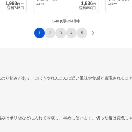
1,998
1,836
1.5kg
1kg
〜
円
〜
円
+送料
745円
+送料
690円
1-40表示/294件中
1
2
3
4
5
んのり甘みがあり、ごぼうやれんこんに近い風味や食感と表現されるこ
済みはポリ袋などに入れて冷蔵し、早めに使います。切った後は変色し