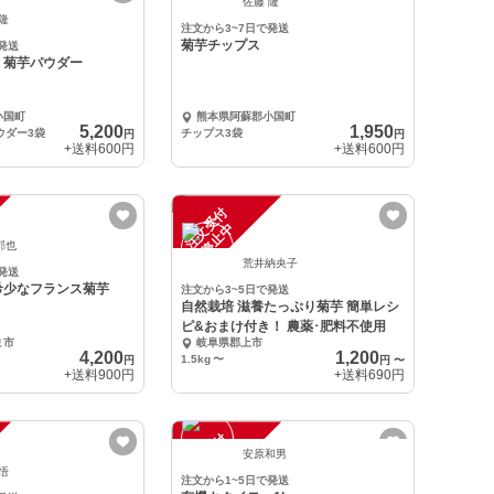
注
文
受
付
停
止
中
佐藤 隆
 隆
注文から3~7日で発送
菊芋チップス
発送
、菊芋パウダー
小国町
熊本県阿蘇郡小国町
5,200
1,950
ウダー3袋
チップス3袋
円
円
+送料
600円
+送料
600円
注
文
受
付
停
止
中
郁也
荒井納央子
発送
希少なフランス菊芋
注文から3~5日で発送
自然栽培 滋養たっぷり菊芋 簡単レシ
ピ&おまけ付き！ 農薬･肥料不使用
ま市
岐阜県郡上市
4,200
1,200
1.5kg
〜
円
円
〜
+送料
900円
+送料
690円
注
文
受
付
停
止
中
安原和男
 悟
注文から1~5日で発送