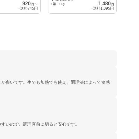
920
1,480
1箱 1kg
円
〜
円
+送料
745円
+送料
1,095円
とが多いです。生でも加熱でも使え、調理法によって食感
やすいので、調理直前に切ると安心です。