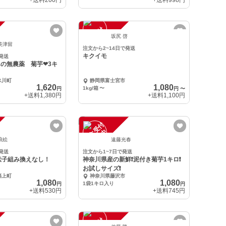
+送料
200円
+送料
998円
注
文
受
付
停
止
中
坂尻 啓
美津留
注文から2~14日で発送
キクイモ
発送
の無農薬 菊芋❤3キ
氷川町
静岡県富士宮市
1,620
1,080
1kg/箱
〜
円
円
〜
+送料
1,380円
+送料
1,100円
注
文
受
付
停
止
中
浪絵
遠藤光春
発送
注文から1~7日で発送
伝子組み換えなし！
神奈川県産の新鮮❗️泥付き菊芋1キロ❗️
お試しサイズ❗️
築上町
神奈川県藤沢市
1,080
1,080
1袋1キロ入り
円
円
+送料
530円
+送料
745円