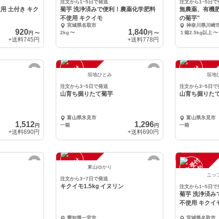
注文から1~5日で発送
注文から1~5日で
用 土付き キク
菊芋 洗浄済みで便利！農薬化学肥料
無農薬、有機
不使用 キクイモ
の菊芋"
宮城県名取市
神奈川県川崎
920
1,840
2kg
〜
１箱2.5kg以上
〜
円
〜
円
〜
+送料
745円
+送料
778円
注
文
受
付
停
止
注
文
受
付
停
止
中
中
垣地ひとみ
垣地
注文から3~5日で発送
注文から3~5日で
山育ち掘りたて菊芋
山育ち掘りた
富山県氷見市
富山県氷見市
1,512
1,296
一箱
一箱
円
円
+送料
690円
+送料
690円
注
文
受
付
停
止
注
文
受
付
停
止
中
中
東山ゆかり
ニッ
注文から3~7日で発送
キクイモ1.5kg イヌリン
注文から1~5日で
菊芋 洗浄済み
不使用 キクイ
愛知県一宮市
宮城県名取市