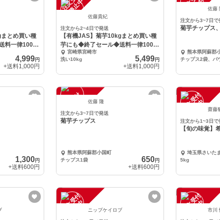
注
文
受
付
停
止
注
文
受
付
停
止
中
中
佐藤
佐藤貴紀
注文から3~7日で
菊芋チップス
注文から2~4日で発送
kgまとめ買い種
【有機JAS】菊芋10kgまとめ買い種
料一律1000
芋にも◆終了セール◆送料一律1000
宮崎県宮崎市
熊本県阿蘇郡
円
4,999
5,499
洗い10kg
チップス2袋、パ
円
円
+送料
1,000円
+送料
1,000円
注
文
受
付
停
止
注
文
受
付
停
止
中
中
佐藤 隆
齋藤
注文から3~7日で発送
菊芋チップス
注文から1~3日で
【旬の味覚】
熊本県阿蘇郡小国町
埼玉県さいた
1,300
650
チップス1袋
5kg
円
円
+送料
600円
+送料
600円
注
文
受
付
停
止
注
文
受
付
停
止
中
中
ブ
ニップケイロブ
市川