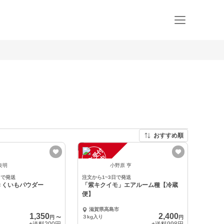
おすすめ順
注
文
受
付
停
止
中
良明
小野原 亨
日で発送
注文から1~3日で発送
きくいもパウダー
「紫キクイモ」エアルーム種【冷蔵
便】
滋賀県高島市
1,350
2,400
３kg入り
円
〜
円