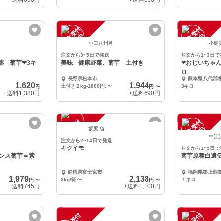
+送料
690円
+送料
690円
注
文
受
付
停
止
注
文
受
付
停
止
中
中
小口八州男
小島
注文から3~5日で発送
注文から1~3日で
薬 菊芋❤3キ
美味、健康野菜、菊芋 土付き
❤おじいちゃん
ロ
長野県松本市
熊本県八代郡
1,620
1,944
土付き２kg‐1800円.
〜
3キロ
円
円
〜
+送料
1,380円
+送料
690円
注
文
受
付
停
止
注
文
受
付
停
止
中
中
坂尻 啓
中江
注文から2~14日で発送
キクイモ
注文から1~5日で
ンス菊芋＝紫
菊芋原種白遺
静岡県富士宮市
福岡県築上郡
1,979
2,138
2kg/箱
〜
１キロ
円
〜
円
〜
+送料
745円
+送料
1,100円