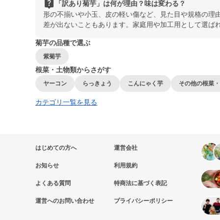
live_help
「訳あり菊芋」は何が理由？味は変わる？
形の不揃いや小玉、皮の軽い傷など、見た目や規格の理
差が出ないこともあります。家庭用や加工用として選ば
菊芋の品種で選ぶ
紫菊芋
根菜・土物類からさがす
ヤーコン
らっきょう
こんにゃく芋
その他の根菜・
カテゴリ一覧を見る
はじめての方へ
運営会社
お知らせ
利用規約
よくある質問
特商法に基づく表記
運営へのお問い合わせ
プライバシーポリシー