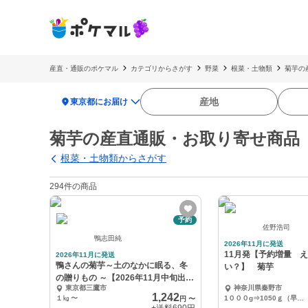
産直・通販のポケマル
カテゴリからさがす
野菜
根菜・土物類
菊芋の
location_on
産地
東京都にお届け
菊芋の産直通販・お取り寄せ商品
根菜・土物類からさがす
294件の商品
予約
佐野浩司
鴨志田純
2026年11月に発送
11月発【予約増量 
2026年11月に発送
鴨さんの菊芋～土のなかに眠る、冬
い？】 菊芋
の贈りもの ～【2026年11月中旬出荷
東京都三鷹市
神奈川県秦野市
予定】
1,242
１㎏
〜
1０００g⇒1050ｇ（早期増量）
円
〜