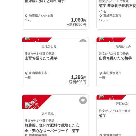
糖尿病に効くと噂の菊芋
注文から1~5日で発送
菊芋 農薬化学肥料不使
イモ
埼玉県さいたま市
宮城県名取市
1,080
１kg
1kg
〜
円
+送料
690円
注
文
受
付
停
止
注
文
受
付
停
止
中
中
垣地ひとみ
垣地ひとみ
注文から3~5日で発送
注文から3~7日で発送
山育ち掘りたて菊芋
山育ち掘りたて菊芋
富山県氷見市
富山県氷見市
1,296
一箱
一箱
円
+送料
690円
注
文
受
付
停
止
注
文
受
付
停
止
中
中
近江健次
注文から1~14日で発送
坂本忠弘
菊芋
注文から3~7日で発送
無農薬、無化学肥料で栽培した安
全・安心なスーパーフード 菊芋
熊本県菊池市
宮城県大崎市