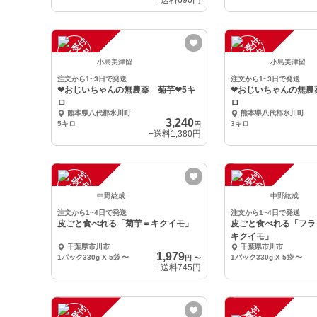
+送料
690円
注
文
受
付
停
止
注
文
受
付
停
止
中
中
小島美津留
小島美津留
注文から1~3日で発送
注文から1~3日で発送
❤おじいちゃんの無農薬 菊芋❤5キ
❤おじいちゃんの無農
ロ
ロ
熊本県八代郡氷川町
熊本県八代郡氷川町
3,240
5キロ
3キロ
円
+送料
1,380円
注
文
受
付
停
止
注
文
受
付
停
止
中
中
中野紘成
中野紘成
注文から1~4日で発送
注文から1~4日で発送
皮ごと食べれる「菊芋＝キクイモ」
皮ごと食べれる「フラ
キクイモ」
千葉県市川市
千葉県市川市
1,979
1パック330g X 5袋
〜
1パック330g X 5袋
〜
円
〜
+送料
745円