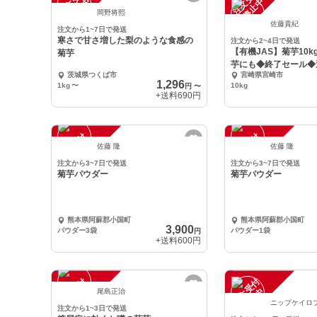
注
文
受
付
停
止
注
文
受
付
停
止
中
中
岡野将熙
佐藤貴紀
注文から1~7日で発送
寒さで甘さ増した梨のような食感の
注文から2~4日で発送
【有機JAS】菊芋10
菊芋
芋にも◆終了セール◆送
茨城県つくば市
宮崎県宮崎市
円
1,296
1kg
〜
10kg
円
〜
+送料
690円
注
文
受
付
停
止
注
文
受
付
停
止
中
中
佐藤 隆
佐藤 隆
注文から3~7日で発送
注文から3~7日で発送
菊芋パウダー
菊芋パウダー
熊本県阿蘇郡小国町
熊本県阿蘇郡小国町
3,900
パウダー3袋
パウダー1袋
円
+送料
600円
注
文
受
付
停
止
注
文
受
付
停
止
中
中
尾島正治
ニップケイロ
注文から1~3日で発送