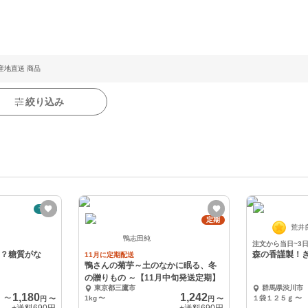
産地直送 商品
絞り込み
予約
定期
荒井
鴨志田純
注文から当日~3
え？糖質がな
森の香謹製！
11月に定期配送
鴨さんの菊芋～土のなかに眠る、冬
の贈りもの ～【11月中旬発送定期】
東京都三鷹市
群馬県渋川市
1,180
1,242
〜
1kg
〜
１袋１２５ｇ
〜
円
〜
円
〜