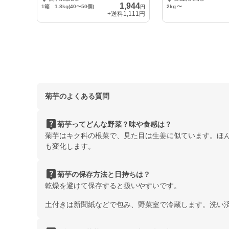
1,944
1箱 1.8kg(40〜50個)
2kg
〜
円
+送料
1,111円
菊芋のよくある質問
live_help
菊芋ってどんな野菜？味や食感は？
菊芋はキク科の根菜で、見た目は生姜に似ています。ほ
も変化します。
live_help
菊芋の保存方法と日持ちは？
乾燥を避けて保存すると扱いやすいです。
土付きは新聞紙などで包み、野菜室で冷蔵します。洗い