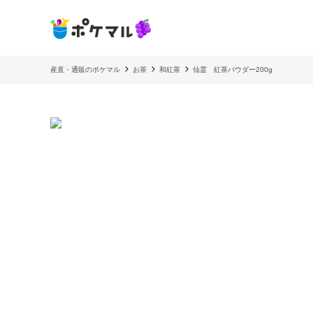
産直・通販のポケマル
お茶
和紅茶
仙霊 紅茶パウダー200g