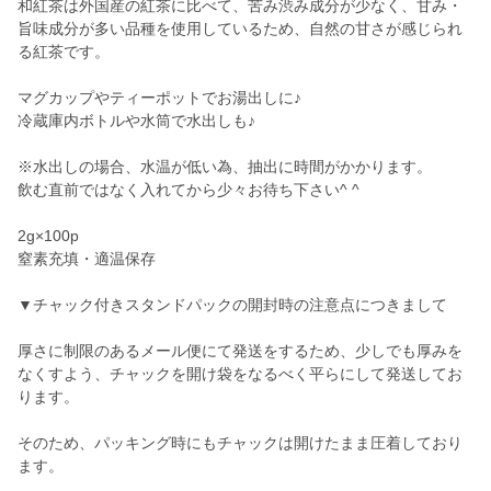
和紅茶は外国産の紅茶に比べて、苦み渋み成分が少なく、甘み・
旨味成分が多い品種を使用しているため、自然の甘さが感じられ
る紅茶です。
マグカップやティーポットでお湯出しに♪
冷蔵庫内ボトルや水筒で水出しも♪
※水出しの場合、水温が低い為、抽出に時間がかかります。
飲む直前ではなく入れてから少々お待ち下さい^ ^
2g×100p
窒素充填・適温保存
▼チャック付きスタンドパックの開封時の注意点につきまして
厚さに制限のあるメール便にて発送をするため、少しでも厚みを
なくすよう、チャックを開け袋をなるべく平らにして発送してお
ります。
そのため、パッキング時にもチャックは開けたまま圧着しており
ます。