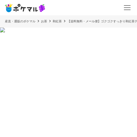
産直・通販のポケマル
お茶
和紅茶
【送料無料・メール便】ゴクゴクすっきり和紅茶ティー