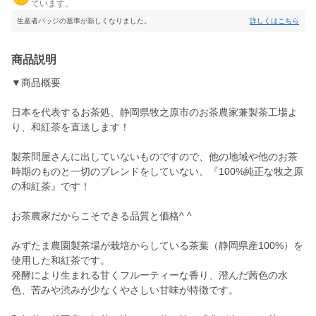
ています。
生産者バッジの基準が新しくなりました。
詳しくはこちら
商品説明
▼商品概要
日本を代表するお茶処、静岡県牧之原市のお茶農家兼製茶工場よ
り、和紅茶を直送します！
製茶問屋さんに出していないものですので、他の地域や他のお茶
時期のものと一切のブレンドをしていない、『100%純正な牧之原
の和紅茶』です！
お茶農家だからこそできる品質と価格^ ^
みずたま農園製茶場が栽培からしている茶葉（静岡県産100%）を
使用した和紅茶です。
発酵により生まれる甘くフルーティーな香り、澄んだ茜色の水
色、苦みや渋みが少なくやさしい甘味が特徴です。