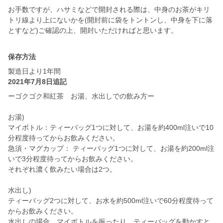
お手数ですが、ハサミなどで開封される際は、中身のお茶がキリ
トリ線より上にないかを(開封前に袋をトントンし、中身を下に落
とすなど)ご確認の上、開封いただければと思います。
保存方法
製造日より1年間
2021年7月8日追記
ーゴクゴク和紅茶 お湯、水出しでの飲み方ー
お湯)
マイボトル：ティーバッグ1つに対して、お湯を約400ml注いで10
分程度待ってからお飲みください。
急須・マグカップ： ティーバッグ1つに対して、お湯を約200ml注
いで3分程度待ってからお飲みください。
それぞれ濃く飲みたい場合は2つ。
水出し)
ティーバッグ2つに対して、お水を約500ml注いで60分程度待って
からお飲みください。
水出しの場合、マイボトルを振ったり、ティーバッグを動かすと