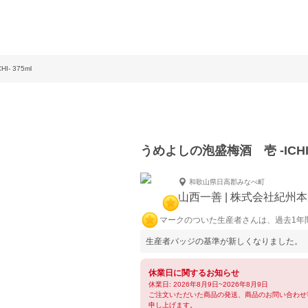
- 375ml
うめよしの泡盛梅酒 壱 -ICHI- 
和歌山県日高郡みなべ町
山西一善 | 株式会社紀州
マークのついた生産者さんは、過去1年
生産者バッジの基準が新しくなりました。
休業日に関するお知らせ
休業日: 2026年8月9日~2026年8月9日
ご注文いただいた商品の発送、商品のお問い合わせ
申し上げます。