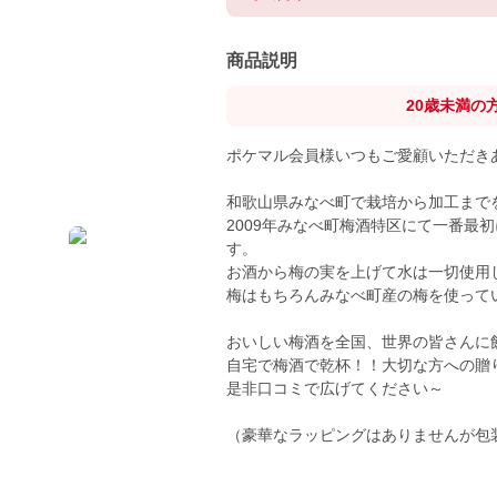
商品説明
20歳未満の
ポケマル会員様いつもご愛顧いただき
和歌山県みなべ町で栽培から加工まで
2009年みなべ町梅酒特区にて一番最
す。
お酒から梅の実を上げて水は一切使用
梅はもちろんみなべ町産の梅を使って
おいしい梅酒を全国、世界の皆さんに
自宅で梅酒で乾杯！！大切な方への贈
是非口コミで広げてください～
（豪華なラッピングはありませんが包