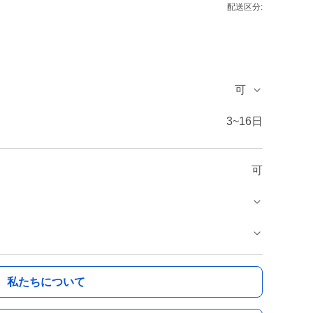
配送区分:
可
3~16日
可
私たちについて