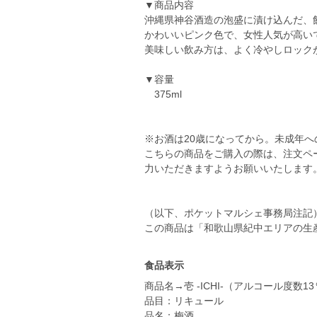
▼商品内容
沖縄県神谷酒造の泡盛に漬け込んだ、
かわいいピンク色で、女性人気が高い
美味しい飲み方は、よく冷やしロック
▼容量
375ml
※お酒は20歳になってから。未成年
こちらの商品をご購入の際は、注文ペ
力いただきますようお願いいたします
（以下、ポケットマルシェ事務局注記
この商品は「和歌山県紀中エリアの生
食品表示
商品名→壱 -ICHI-（アルコール度数1
品目：リキュール
品名：梅酒