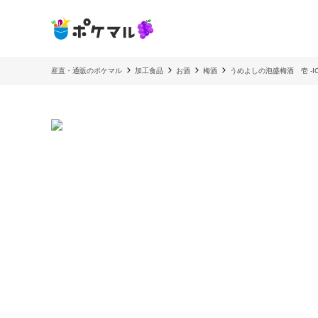
産直・通販のポケマル
加工食品
お酒
梅酒
うめよしの泡盛梅酒 壱 -ICHI