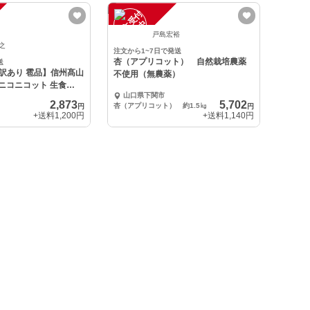
注
文
受
付
停
止
中
戸島宏裕
晋之
注文から1~7日で発送
杏（アプリコット） 自然栽培農薬
送
訳あり 雹品】信州髙山
不使用（無農薬）
 ニコニコット 生食
山口県下関市
2,873
5,702
杏（アプリコット） 約1.5㎏
円
円
+送料
1,200円
+送料
1,140円