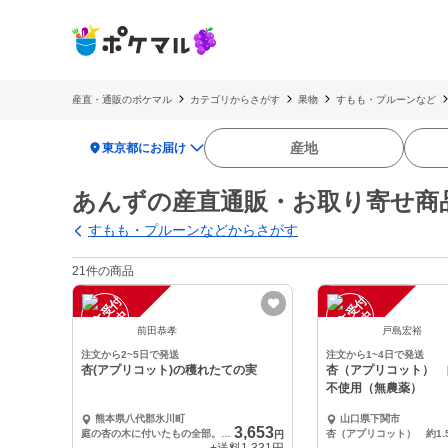
産直・通販のポケマル
カテゴリからさがす
果物
すもも・プルーンなど
location_on
産地
東京都にお届け
あんずの産直通販・お取り寄せ商
すもも・プルーンなどからさがす
21件の商品
注
文
受
付
停
止
注
文
受
付
停
止
中
中
前田恭孝
戸島宏裕
注文から2~5日で発送
注文から1~4日で発送
杏(アプリコット)の穫れたての実
杏（アプリコット） 
不使用（無農薬）
熊本県八代郡氷川町
山口県下関市
3,653
庭の杏の木に付いたもの全部。3辺60サイズに一杯
杏（アプリコット） 約1.
円