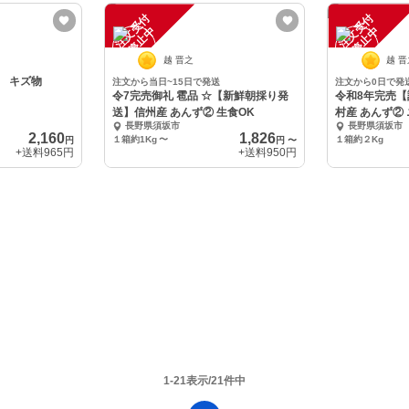
注
文
受
付
停
止
注
文
受
付
停
止
中
中
越 晋之
越 
 キズ物
注文から当日~15日で発送
注文から0日で発
令7完売御礼 雹品 ☆【新鮮朝採り発
令和8年完売【
送】信州産 あんず② 生食OK
村産 あんず②
長野県須坂市
長野県須坂市
OK！
2,160
1,826
１箱約1Kg
〜
１箱約２Kg
円
円
〜
+送料
965円
+送料
950円
1-21表示/21件中