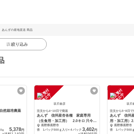
あんずの産地直送 商品
絞り込み
品
注
文
受
付
停
止
注
文
受
付
停
止
中
中
坂爪敏彦
坂爪
自然栽培農薬
注文から4~10日で発送
注文から5~8日で
あんず 信州産杏各種 家庭専用
あんず 信州
（生食用・加工用） 2.0キロ 只今収
用・加工用）2
長野県長野市
長野県長野市
穫発送中
より収穫
5,378
3,402
5㎏
杏 1パック500ｇ入り×４パック
杏 1パック500
円
円