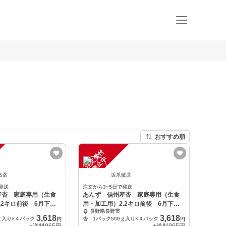
おすすめ順
注
文
受
付
停
止
中
敏彦
坂爪敏彦
発送
注文から3~5日で発送
産杏 家庭専用（生食
あんず 信州産杏 家庭専用（生食
.2キロ前後 6月下旬
用・加工用）2.2キロ前後 6月下旬
長野県長野市
より収穫
3,618
3,618
ｇ入り×４パック
杏 1パック500ｇ入り×４パック
円
円