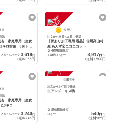
+送料
965円
+送料
965円
注
文
受
付
停
止
中
敏彦
越 晋之
発送
注文から当日~16日で発送
産杏 家庭専用（生食
【訳あり加工専用 雹品】信州髙山村
.2キロ前後 6月下旬
産 あんず②ニコニコット
長野県須坂市
3,618
3,917
ｇ入り×４パック
１箱約４Kg
〜
円
円
〜
+送料
965円
+送料
1,500円
注
文
受
付
停
止
中
森田晃史
注文から2~7日で発送
敏彦
生アンズ キズ物
発送
産杏 家庭専用（生食
2.0キロ
愛知県知多市
3,240
540
ｇ入り×４パック
1kg
〜
円
円
〜
+送料
745円
+送料
965円