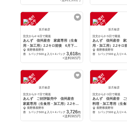
+送料
1,331円
注
文
受
付
停
止
注
文
受
付
停
止
中
中
坂爪敏彦
坂爪敏彦
注文から4~6日で発送
注文から3~5日で発送
あんず 信州産杏 家庭専用（生食
あんず 信州産杏 家
用・加工用）2.2キロ前後 6月下旬
用・加工用）2.2キロ
長野県長野市
長野県長野市
より収穫
より収穫
3,618
杏 1パック500ｇ入り×４パック
杏 1パック500ｇ入り×
円
+送料
965円
注
文
受
付
停
止
注
文
受
付
停
止
中
中
坂爪敏彦
坂爪敏彦
注文から3~7日で発送
注文から2~3日で発送
あんず ご好評販売中 信州産杏
あんず 信州産杏 
家庭専用（生食用・加工用）2.2キロ
料理・加工専用（生食不
長野県長野市
長野県長野市
前後
ロ前後
3,726
杏 1パック500ｇ入り×４パック
杏 1パック500ｇ入り×
円
+送料
965円