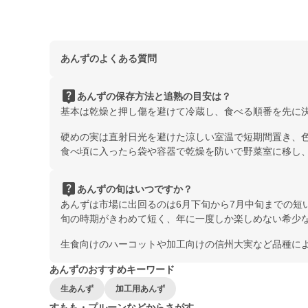
あんずのよくある質問
live_help
あんずの保存方法と追熟の目安は？
基本は乾燥と押し傷を避けて冷蔵し、食べる順番を先に
硬めの実は直射日光を避けた涼しい室温で短期間置き、
食べ頃に入ったら袋や容器で乾燥を防いで野菜室に移し
live_help
あんずの旬はいつですか？
あんずは市場に出回るのは6月下旬から7月中旬までの短
旬の時期がきわめて短く、年に一度しか楽しめない希少
生食向けのハーコットや加工向けの信州大実など品種によ
あんずのおすすめキーワード
生あんず
加工用あんず
すもも・プルーンなどからさがす