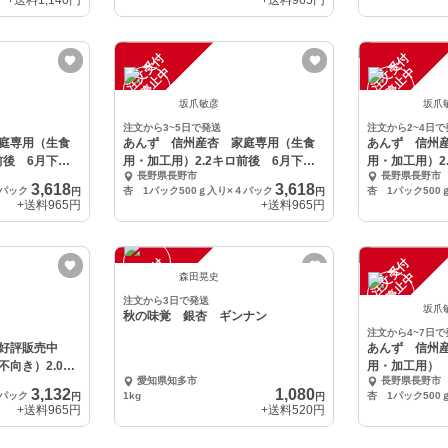
+送料
1,140円
+送料
965円
注
文
受
付
停
止
注
文
受
付
停
止
中
中
坂爪敏彦
坂爪
注文から3~5日で発送
注文から2~4日で
庭専用（生食
あんず 信州産杏 家庭専用（生食
あんず 信州
前後 6月下旬
用・加工用）2.2キロ前後 6月下旬
用・加工用）2
長野県長野市
長野県長野市
より収穫
より収穫
3,618
3,618
４パック
杏 1パック500ｇ入り×４パック
杏 1パック500
円
円
+送料
965円
+送料
965円
注
文
受
付
停
止
注
文
受
付
停
止
中
中
森田晃史
注文から3日で発送
坂爪
秋の味覚 銀杏 ギンナン
注文から4~7日で
ご好評販売中
あんず 信州
向き）2.0キ
用・加工用） 
愛知県知多市
長野県長野市
3,132
1,080
４パック
1kg
杏 1パック500
円
円
+送料
965円
+送料
520円