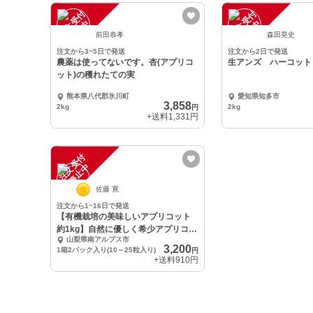
注
文
受
付
停
止
注
文
受
付
停
止
中
中
前田恭孝
森田晃史
注文から3~5日で発送
注文から2日で発送
農薬は使ってないです。杏(アプリコ
生アンズ ハーコット
ット)の穫れたての実
熊本県八代郡氷川町
愛知県知多市
3,858
2kg
2kg
円
+送料
1,331円
注
文
受
付
停
止
中
佐藤 寛
注文から1~16日で発送
【有機栽培の美味しいアプリコット
約1kg】自然に優しく希少アプリコッ
山梨県南アルプス市
ト(15～2
3,200
1箱2パック入り(10～25粒入り)
円
+送料
910円