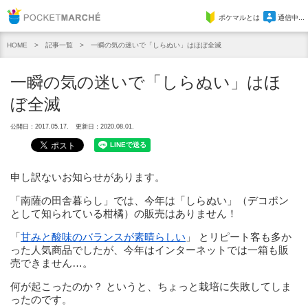
Pocket Marche
ポケマルとは
通信中...
記事一覧
一瞬の気の迷いで「しらぬい」はほぼ全滅
HOME
一瞬の気の迷いで「しらぬい」はほ
ぼ全滅
公開日：2017.05.17.
更新日：2020.08.01.
申し訳ないお知らせがあります。
「南薩の田舎暮らし」では、今年は「しらぬい」（デコポン
として知られている柑橘）の販売はありません！
「
甘みと酸味のバランスが素晴らしい
」 とリピート客も多か
った人気商品でしたが、今年はインターネットでは一箱も販
売できません…。
何が起こったのか？ というと、ちょっと栽培に失敗してしま
ったのです。