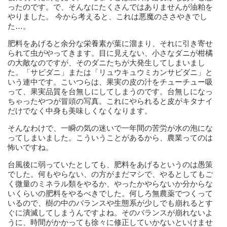
ったのです。で、そんなにたくさんではありませんが油粕を
やりました。 今から考えると、これは悪魔のささやきでし
た…。
肥料をあげると余分な栄養素が葉に溜まり、それに引き寄せ
られて虫がやってきます。目に見えない、小さなダニが柑橘
の大敵なのですが、そのダニたちが大発生してしまいまし
た。「サビダニ」または「リュウキュウミカンサビダニ」と
いう連中です。こいつらは、果実の皮の汁をチューチュー吸
って、果実品質を台無しにしてしまうのです。台無しになっ
ちゃったやつが冒頭の写真。これにやられると皮がキタナイ
だけでなく中身も美味しくなくなります。
そんなわけで、一瞬の気の迷いで一年間の苦労が水の泡にな
ってしまいました。こういうことがあるから、農業ってのは
怖いですね。
台風後に弱っていたとしても、肥料をあげるというのは愚策
でした。何もやらない、の方がまだマシで、やるとしてもご
く微量のミネラル類をやるか、やったかやらないか分からな
いくらいの肥料をやるべきでした。何しろ無農薬でつくって
いるので、樹の中のバランスや生態系が少しでも崩れるとす
ぐに潰滅してしまうんですよね。そのバランスが崩れないよ
うに、時間がかかっても徐々に修正していかないといけませ