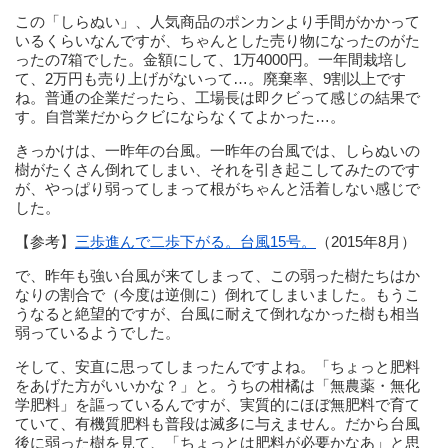
この「しらぬい」、人気商品のポンカンより手間がかかって
いるくらいなんですが、ちゃんとした売り物になったのがた
ったの7箱でした。金額にして、1万4000円。一年間栽培し
て、2万円も売り上げがないって…。廃棄率、9割以上です
ね。普通の企業だったら、工場長は即クビって感じの結果で
す。自営業だからクビにならなくてよかった…。
きっかけは、一昨年の台風。一昨年の台風では、しらぬいの
樹がたくさん倒れてしまい、それを引き起こしてみたのです
が、やっぱり弱ってしまって根がちゃんと活着しない感じで
した。
【参考】
三歩進んで二歩下がる。台風15号。
（2015年8月）
で、昨年も強い台風が来てしまって、この弱った樹たちはか
なりの割合で（今度は逆側に）倒れてしまいました。もうこ
うなると絶望的ですが、台風に耐えて倒れなかった樹も相当
弱っているようでした。
そして、安直に思ってしまったんですよね。「ちょっと肥料
をあげた方がいいかな？」と。うちの柑橘は「無農薬・無化
学肥料」を謳っているんですが、実質的にほぼ無肥料で育て
ていて、有機質肥料も普段は滅多に与えません。だから台風
後に弱った樹を見て、「ちょっとは肥料が必要かなあ」と思