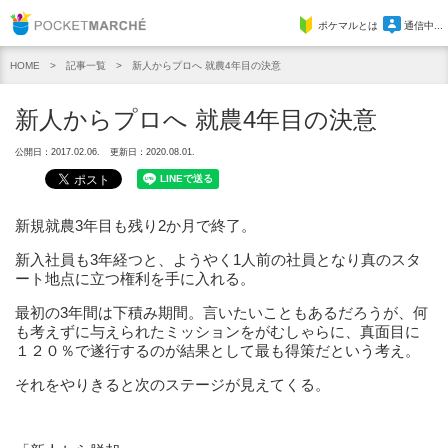
Pocket Marche
ポケマルとは
通信中...
記事一覧
新人からプロへ 就農4年目の決意
HOME
新人からプロへ 就農4年目の決意
公開日：2017.02.06.
更新日：2020.08.01.
新規就農3年目も残り2か月で終了。
新入社員も3年経つと、ようやく1人前の社員となり真のスタ
ート地点に立つ権利を手に入れる。
最初の3年間は下積み期間。言いたいこともあるだろうが、何
も考えずに与えられたミッションをがむしゃらに、真面目に
１２０％で遂行するのが結果として最も得策だという考え。
それをやりきると次のステージが見えてくる。