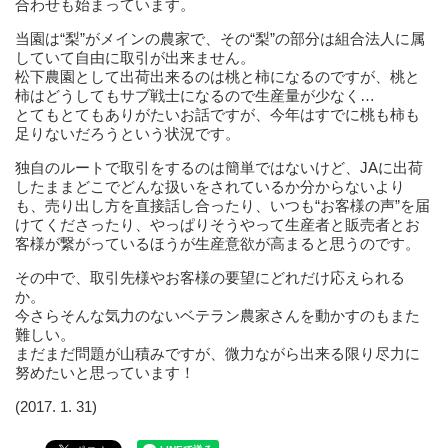
合わせも始まっています。
当園は“梨”がメインの農家で、その“梨”の部分は組合法人に属
していて自由に取引が出来ません。
松下農園として出荷出来るのは桃と柿になるのですが、桃と
柿はどうしてもサブ戦士になるので生産量が少なく…
とてもとてもありがたいお話ですが、今年はすでに桃も柿も
足りないだろうという状況です。
独自のルートで取引をするのは簡単ではないけど、JAに出荷
したままどこでどんな扱いをされているか分からないより
も、売り出し方を直接話し合ったり、いつも“お客様の声”を届
けてくださったり、やっぱりそうやって生産者と販売者とお
客様が繋がっているほうが生産意欲が高まると思うのです。
その中で、取引先様やお客様の要望にどれだけ応えられる
か。
今さらそんな気力のないベテラン農家さんを動かすのもまた
難しい。
まだまだ問題が山積みですが、微力ながら出来る限り尽力に
努めたいと思っています！
(2017. 1. 31)