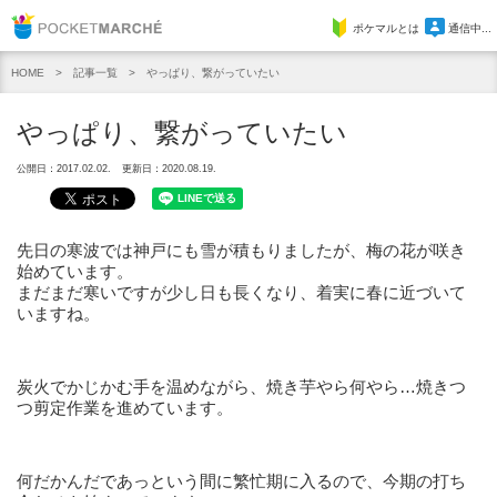
Pocket Marche
ポケマルとは
通信中...
記事一覧
やっぱり、繋がっていたい
HOME
やっぱり、繋がっていたい
公開日：2017.02.02.
更新日：2020.08.19.
先日の寒波では神戸にも雪が積もりましたが、梅の花が咲き
始めています。
まだまだ寒いですが少し日も長くなり、着実に春に近づいて
いますね。
炭火でかじかむ手を温めながら、焼き芋やら何やら…焼きつ
つ剪定作業を進めています。
何だかんだであっという間に繁忙期に入るので、今期の打ち