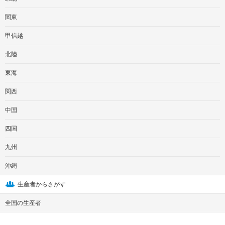
関東
甲信越
北陸
東海
関西
中国
四国
九州
沖縄
生産者からさがす
全国の生産者