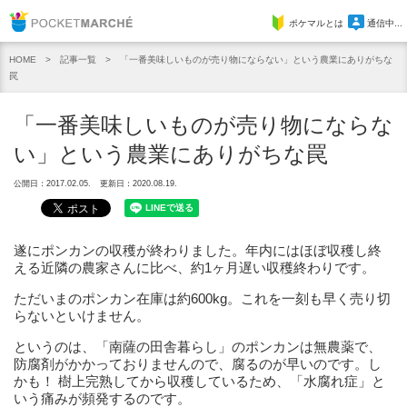
Pocket Marche
ポケマルとは
通信中...
記事一覧
「一番美味しいものが売り物にならない」という農業にありがちな
HOME
罠
「一番美味しいものが売り物にならな
い」という農業にありがちな罠
公開日：2017.02.05.
更新日：2020.08.19.
遂にポンカンの収穫が終わりました。年内にはほぼ収穫し終
える近隣の農家さんに比べ、約1ヶ月遅い収穫終わりです。
ただいまのポンカン在庫は約600kg。これを一刻も早く売り切
らないといけません。
というのは、「南薩の田舎暮らし」のポンカンは無農薬で、
防腐剤がかかっておりませんので、腐るのが早いのです。し
かも！ 樹上完熟してから収穫しているため、「水腐れ症」と
いう痛みが頻発するのです。