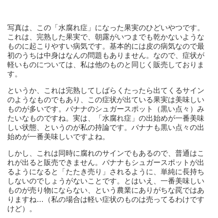
写真は、この「水腐れ症」になった果実のひどいやつです。
これは、完熟した果実で、朝露がいつまでも乾かないような
ものに起こりやすい病気です。基本的には皮の病気なので最
初のうちは中身はなんの問題もありません。なので、症状が
軽いものについては、私は他のものと同じく販売しておりま
す。
というか、これは完熟してしばらくたったら出てくるサイン
のようなものでもあり、この症状が出ている果実は美味しい
ものが多いです。バナナのシュガースポット（黒い点々）み
たいなものですね。実は、「水腐れ症」の出始めが一番美味
しい状態、というのが私の持論です。バナナも黒い点々の出
始めが一番美味しいですよね。
しかし、これは同時に腐れのサインでもあるので、普通はこ
れが出ると販売できません。バナナもシュガースポットが出
るようになると「たたき売り」されるように、単純に長持ち
しないのでしょうがないことです。とはいえ、一番美味しい
ものが売り物にならない、という農業にありがちな罠ではあ
りますね…（私の場合は軽い症状のものは売ってるわけです
けど）。