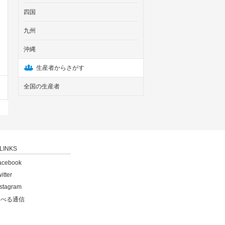
四国
九州
沖縄
生産者からさがす
全国の生産者
LINKS
acebook
itter
nstagram
食べる通信