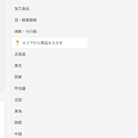
加工食品
花・観葉植物
体験・その他
エリアから商品をさがす
北海道
東北
関東
甲信越
北陸
東海
関西
中国