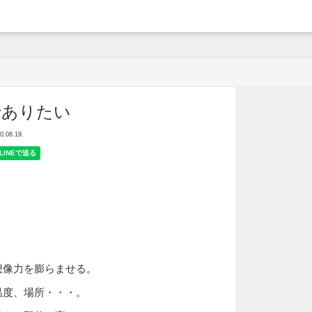
arche
でありたい
08.19.
想像力を膨らませる。
温度、場所・・・。