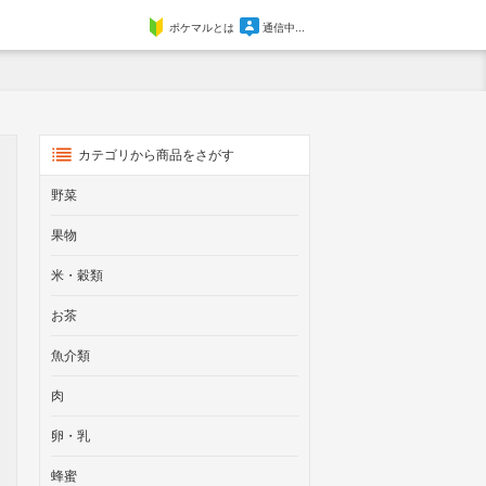
ポケマルとは
通信中...
カテゴリから商品をさがす
野菜
果物
米・穀類
お茶
魚介類
肉
卵・乳
蜂蜜