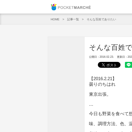
Pocket M
記事一覧
そんな百姓でありたい
HOME
そんな百姓
公開日：2016.02.23.
更新日：2020.
【2016.2.21】
曇りのちはれ
東京出張。
…
今日も野菜を食べて
味、調理方法、色、