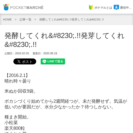
Pocket Marche
ポケマルとは
通信中...
記事一覧
発酵してくれ&#8230;.!!発芽してくれ&#8230;.!!
HOME
発酵してくれ&#8230;.!!発芽してくれ
&#8230;.!!
公開日：2016.02.03.
更新日：2020.08.19.
【2016.2.1】
晴れ時々曇り
米ぬか回収9袋。
ボカシづくり始めてから2週間経つが、未だ発酵せず。気温が
低いのが要因だが、水分少なかったか？待つしかない。
種まき開始。
小松菜
楽天800粒