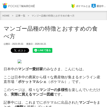
Pocket Marche
ポケマルとは
通信中...
記事一覧
マンゴー品種の特徴とおすすめの食べ方
HOME
マンゴー品種の特徴とおすすめの食
べ方
公開日：2023.05.02.
更新日：2026.04.22.
日本中の
マンゴー
愛好家
のみなさま、こんにちは。
ここは日本中の農家から様々な農産物が集まるオンライン産
直市場「
ポケットマルシェ
（ポケマル）」です。
このページは、様々な
マンゴー
の多様性
を楽しんでいただけ
る、
実際に買える
マンゴー
図鑑
です。
記事中には、これまでにポケマルに出品された
マンゴー
をま
とめ、4
種類
を掲載しています。