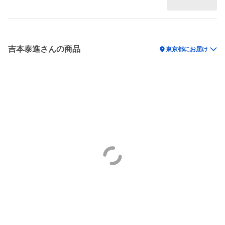
吉本泰進さんの商品
location_on
東京都にお届け