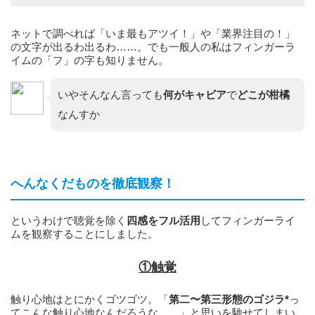
ネットで調べれば「いま最もアツイ！」や「業界注目の！」
の文字が出るわ出るわ……。でも一般人の私はフィンガーラ
イムの「フ」の字も知りません。
いやそんなん言っても
何がキャビア
で
どこが柑橘
なんすか
へんなくだものを徹底観察！
というわけで聴覚を除く
四感をフル活用
してフィンガーライ
ムを観察することにしました。
①触覚
触り心地はとにかくゴツゴツ。「
第二〜第三形態のゴジラ*
っ
てこんな触り心地なんだろうな……」と思いを馳せてしまい