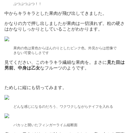
ぷつぷつぷつ！！
中からキラキラとした果肉が飛び出してきました。
かなりの力で押し出しましたが果肉は一切潰れず。粒の硬さ
はかなりしっかりとしていることがわかります。
果肉の色は黄色からほんのりとしたピンク色。外見からは想像で
きない可愛らしさです
見てください、このキラキラ繊細な果肉を。まさに
見た目は
男前、中身は乙女
なフルーツのようです。
ためしに縦にも切ってみます。
どんな感じになるのだろう、ワクワクしながらナイフを入れる
パカッと開いたフィンガーライム縦断面