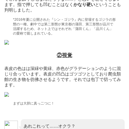
ます。指で押しても凹むことはなく
かなり硬い
ということも
判明しました。
*2016年夏に公開された『シン・ゴジラ』内に登場するゴジラの形
態の一種。劇中では第二形態が東京都の蒲田、第三形態が品川で
活躍するため、ネット上ではそれぞれ「蒲田くん」「品川くん」
の愛称で親しまれている。
②視覚
表皮の色はは深緑や黄緑、赤色がグラデーションのように混
じり合っています。表皮の凹凸はゴツゴツとしており爬虫類
館の生き物を彷彿させるようです。それでは包丁で切ってみ
ます。
まずは大胆に真っ二つに！
あれこれって……オクラ？