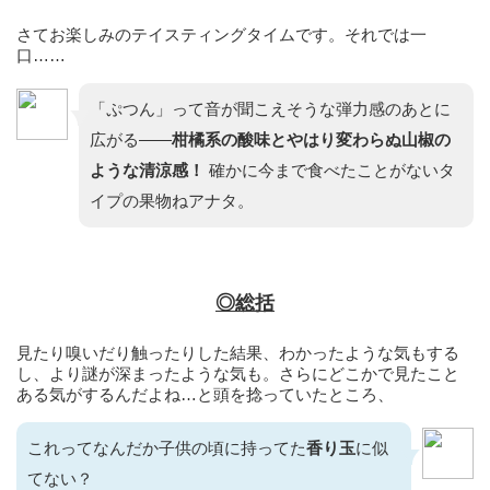
さてお楽しみのテイスティングタイムです。それでは一
口……
「ぷつん」って音が聞こえそうな弾力感のあとに
広がる——
柑橘系の酸味とやはり変わらぬ山椒の
ような清涼感！
確かに今まで食べたことがないタ
イプの果物ねアナタ。
◎総括
見たり嗅いだり触ったりした結果、わかったような気もする
し、より謎が深まったような気も。さらにどこかで見たこと
ある気がするんだよね…と頭を捻っていたところ、
これってなんだか子供の頃に持ってた
香り玉
に似
てない？