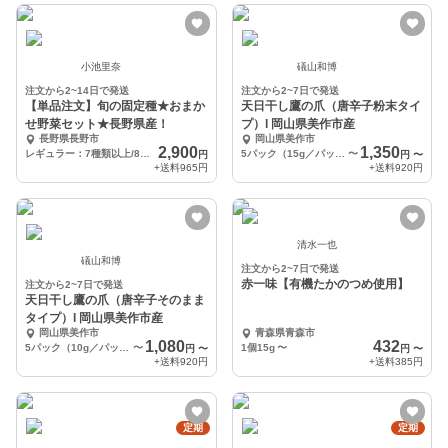
小池里奈
礒山和博
注文から2~14日で発送
注文から2~7日で発送
【単品注文】旬の固定種★おまか
天日干し鷹の爪（唐辛子粉末タイ
せ野菜セット★長野県産！
プ）l 岡山県美作市産
長野県長野市
岡山県美作市
2,900
1,350
レギュラー：7種類以上/80cmサイズ
5パック（15g／パック）
〜
円
円
〜
+送料
965円
+送料
920円
清水一也
礒山和博
注文から2~7日で発送
赤一味【有機たかのつめ使用】
注文から2~7日で発送
天日干し鷹の爪（唐辛子そのまま
タイプ）l 岡山県美作市産
岡山県美作市
青森県青森市
1,080
432
5パック（10g／パック）
〜
1個15g
〜
円
〜
円
〜
+送料
920円
+送料
385円
定期
定期