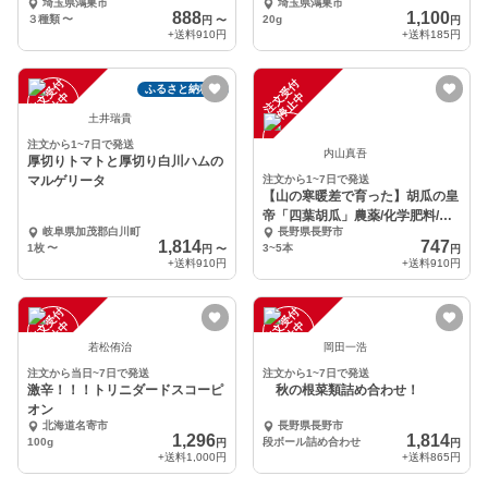
埼玉県鴻巣市
埼玉県鴻巣市
888
1,100
３種類
〜
20g
円
〜
円
+送料
910円
+送料
185円
注
文
受
付
停
止
注
文
受
付
停
止
ふるさと納税可
中
中
土井瑞貴
注文から1~7日で発送
内山真吾
厚切りトマトと厚切り白川ハムの
マルゲリータ
注文から1~7日で発送
【山の寒暖差で育った】胡瓜の皇
帝「四葉胡瓜」農薬/化学肥料/動
岐阜県加茂郡白川町
長野県長野市
物性堆肥不使用
1,814
747
1枚
〜
3~5本
円
〜
円
+送料
910円
+送料
910円
注
文
受
付
停
止
注
文
受
付
停
止
中
中
若松侑治
岡田一浩
注文から当日~7日で発送
注文から1~7日で発送
激辛！！！トリニダードスコーピ
秋の根菜類詰め合わせ！
オン
北海道名寄市
長野県長野市
1,296
1,814
100g
段ボール詰め合わせ
円
円
+送料
1,000円
+送料
865円