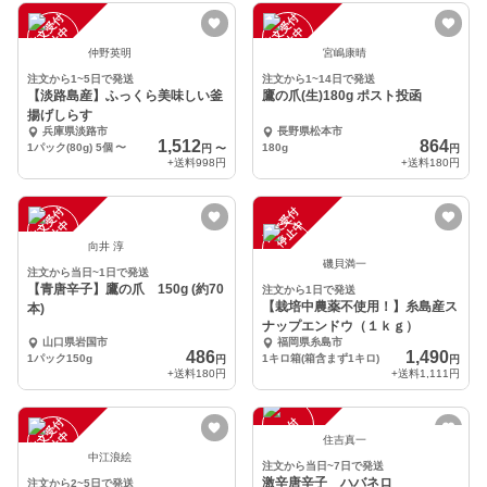
注
文
受
付
停
止
注
文
受
付
停
止
中
中
仲野英明
宮嶋康晴
注文から1~5日で発送
注文から1~14日で発送
【淡路島産】ふっくら美味しい釜
鷹の爪(生)180g ポスト投函
揚げしらす
兵庫県淡路市
長野県松本市
1,512
864
1パック(80g) 5個
〜
180g
円
〜
円
+送料
998円
+送料
180円
注
文
受
付
停
止
注
文
受
付
停
止
中
中
向井 淳
磯貝満一
注文から当日~1日で発送
【青唐辛子】鷹の爪 150g (約70
注文から1日で発送
【栽培中農薬不使用！】糸島産ス
本)
ナップエンドウ（１ｋｇ）
山口県岩国市
福岡県糸島市
486
1,490
1パック150g
1キロ箱(箱含まず1キロ)
円
円
+送料
180円
+送料
1,111円
注
文
受
付
停
止
注
文
受
付
停
止
中
中
住吉真一
中江浪絵
注文から当日~7日で発送
激辛唐辛子 ハバネロ
注文から2~5日で発送