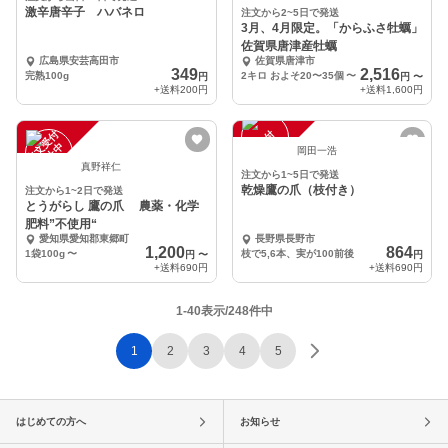
激辛唐辛子 ハバネロ
注文から2~5日で発送
3月、4月限定。「からふさ牡蠣」
佐賀県唐津産牡蠣
広島県安芸高田市
佐賀県唐津市
349
2,516
完熟100g
2キロ およそ20〜35個
〜
円
円
〜
+送料
200円
+送料
1,600円
注
文
受
付
停
止
注
文
受
付
停
止
中
中
岡田一浩
真野祥仁
注文から1~5日で発送
乾燥鷹の爪（枝付き）
注文から1~2日で発送
とうがらし 鷹の爪 農薬・化学
肥料”不使用“
愛知県愛知郡東郷町
長野県長野市
1,200
864
1袋100g
〜
枝で5,6本、実が100前後
円
〜
円
+送料
690円
+送料
690円
1-40表示/248件中
1
2
3
4
5
はじめての方へ
お知らせ