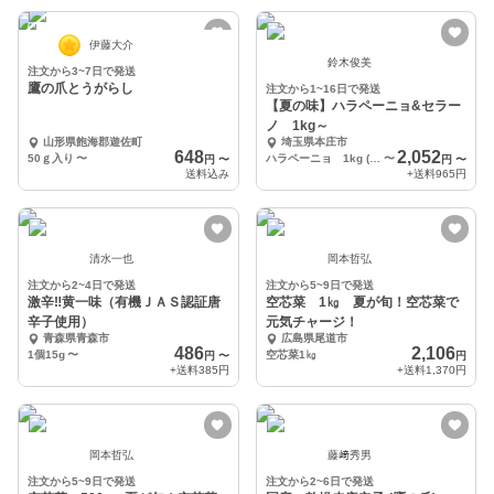
伊藤大介
鈴木俊美
注文から3~7日で発送
鷹の爪とうがらし
注文から1~16日で発送
【夏の味】ハラペーニョ&セラー
ノ 1kg～
山形県飽海郡遊佐町
埼玉県本庄市
648
2,052
50ｇ入り
〜
ハラペーニョ 1kg (個体の大きさによりますが40-80くらい)
〜
円
〜
円
〜
送料込み
+送料
965円
清水一也
岡本哲弘
注文から2~4日で発送
注文から5~9日で発送
激辛‼️黄一味（有機ＪＡＳ認証唐
空芯菜 1㎏ 夏が旬！空芯菜で
辛子使用）
元気チャージ！
青森県青森市
広島県尾道市
486
2,106
1個15g
〜
空芯菜1㎏
円
〜
円
+送料
385円
+送料
1,370円
岡本哲弘
藤﨑秀男
注文から5~9日で発送
注文から2~6日で発送