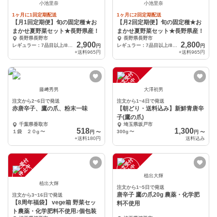
小池里奈
小池里奈
1ヶ月に1回定期配送
1ヶ月に2回定期配送
【月1回定期便】旬の固定種★お
【月2回定期便】旬の固定種★お
まかせ夏野菜セット★長野県産！
まかせ夏野菜セット★長野県産！
長野県長野市
長野県長野市
2,900
2,800
レギュラー：7品目以上/80cm段ボール箱
レギュラー：7品目以上/80cm段ボール箱
円
円
+送料
965円
+送料
965円
注
文
受
付
停
止
中
藤﨑秀男
大澤初男
注文から2~6日で発送
注文から1~4日で発送
赤唐辛子、鷹の爪、粉末一味
【朝どり・送料込み】新鮮青唐辛
子(鷹の爪)
千葉県香取市
埼玉県坂戸市
518
1,300
１袋 ２０g
〜
300g
〜
円
〜
円
〜
+送料
180円
送料込み
注
文
受
付
停
止
注
文
受
付
停
止
中
中
植出大輝
植出大輝
注文から1~5日で発送
唐辛子 鷹の爪20g 農薬・化学肥
注文から3~16日で発送
【8周年福袋】 vege箱 野菜セッ
料不使用
ト農薬・化学肥料不使用♪個包装