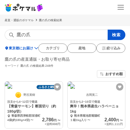
産直・通販のポケマル
鷹の爪の検索結果
検索
location_on
東京都にお届け
カテゴリ
産地
絞り込み
鷹の爪の産直通販・お取り寄せ商品
キーワード
鷹の爪
の検索結果:248件
おすすめ順
ふるさと納税可
野呂英樹
吉岡英二
注文から4~12日で発送
注文から2~10日で発送
【青森サーモン】断面切り（約
爽辛！熊本県産生ハラペーニョ
180g/切）
1kg
青森県西津軽郡深浦町
熊本県菊池郡菊陽町
2,786
2,400
4袋(約180g×4切)
〜
１箱1kg入り
〜
円
〜
円
〜
+送料
998円
+送料
1,111円