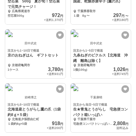
空芯菜 500g 夏が旬！空芯菜
国産、乾燥赤唐辛子 (鷹の爪)
で元気チャージ！
広島県尾道市
千葉県香取市
972
297
空芯菜500g
１袋 8g
〜
円
円
〜
+送料
1,370円
+送料
180円
田中武史
田中武史
注文から1~10日で発送
注文から1~5日で発送
京のおねぎはん ギフトセット
九条ねぎのピクルス【北海道 沖
縄 離島は除く】
京都府亀岡市
京都府亀岡市
3,780
1,026
1ケース
1個(100g)
円
円
+送料
931円
+送料
745円
岩崎博之
千葉康晴
注文から5~10日で発送
注文から当日~5日で発送
北海道産とうがらし鷹の爪（1袋
生★青鬼とうがらし 宅急便コン
約8ｇ×５袋）
パクト箱いっぱい
北海道夕張郡由仁町
千葉県千葉市
918
2,808
１袋約8g×5袋
宅急便コンパクトいっぱい（およそ900ｇ）
円
円
+送料
200円
送料込み