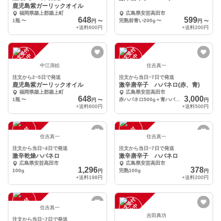
鹿児島紫ガーリックオイル
福岡県築上郡築上町
広島県安芸高田市
648
599
1瓶
〜
完熟前青い200g
〜
円
〜
円
〜
+送料
600円
+送料
200円
注
文
受
付
停
止
注
文
受
付
停
止
中
中
中江浪絵
住吉真一
注文から2~5日で発送
注文から当日~7日で発送
鹿児島紫ガーリックオイル
激辛唐辛子 ハバネロ(赤、青)
福岡県築上郡築上町
広島県安芸高田市
648
3,000
1瓶
〜
赤ハバネロ500g＋青ハバネロ500g
円
〜
円
+送料
600円
+送料
500円
注
文
受
付
停
止
注
文
受
付
停
止
中
中
住吉真一
住吉真一
注文から当日~4日で発送
注文から当日~7日で発送
激辛乾燥ハバネロ
激辛唐辛子 ハバネロ
広島県安芸高田市
広島県安芸高田市
1,296
378
100g
完熟100g
円
円
+送料
198円
+送料
200円
注
文
受
付
停
止
注
文
受
付
停
止
中
中
住吉真一
吉田典功
注文から当日~7日で発送