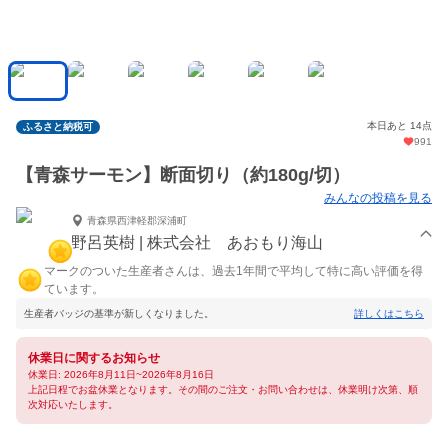
本日あと 14点
ふるさと納税可
991
【青森サーモン】断面切り（約180g/切）
みんなの投稿を見る
青森県西津軽郡深浦町
野呂英樹 | 株式会社 あおもり海山
マークのついた生産者さんは、過去1年間で平均して特に高い評価を得
ています。
生産者バッジの基準が新しくなりました。
詳しくはこちら
休業日に関するお知らせ
休業日: 2026年8月11日~2026年8月16日
上記日程でお盆休業となります。その間のご注文・お問い合わせは、休業明け次第、順
次対応いたします。