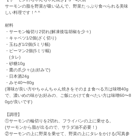
サーモンの脂を野菜が吸い込んで、野菜たっぷり食べられる美味
しい料理です！^ ^
材料
・サーモン輪切り2切れ(解凍後塩胡椒を少々)
・キャベツ1/2個(ざく切り)
・玉ねぎ1/2個(5ミリ幅)
・ピーマン2個(5ミリ幅)
(タレ)
・砂糖10g
・鷹の爪少々(お好みで)
・日本酒24g
・みそ40〜80g
(薄味が良い方やちゃんちゃん焼きをそのまま食べる方は味噌40g
で、濃いめの味がお好みの、ご飯にかけて食べたい方は味噌60〜8
0gが良いです)
【調理】
①サーモンの輪切りを2切れ、フライパンの上に乗せる。
(サーモンから脂が出るので、サラダ油不必要！)
②サーモンの上に野菜を乗せて、野菜の上にタレをかける(写真参