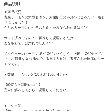
商品説明
▼商品概要
青森サーモンの大型個体を、お腹部分の部分のところだけ、輪切
りにしました！
うちのサーモンのハラスを食べた方ならわかるはず^ ^
カット済みですので、解凍して調理するだけ。
まな板と包丁は汚れません！^ ^
ノルウェーのサーモンほど脂がキツくなく、適度に脂が乗ってお
り、お刺身を食べ慣れている日本人向けに養殖された国産のサー
モンです。
▼数量 4パック(1切れ約180g×4切)〜
【輪切りの調理のコツ】
完全に解凍してから、調理してください。
▼レシピ①
【サーモンのちゃんちゃん焼き】3〜4人前