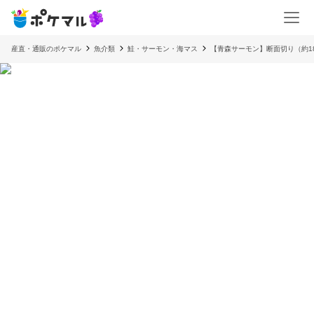
産直・通販のポケマル
魚介類
鮭・サーモン・海マス
【青森サーモン】断面切り（約18