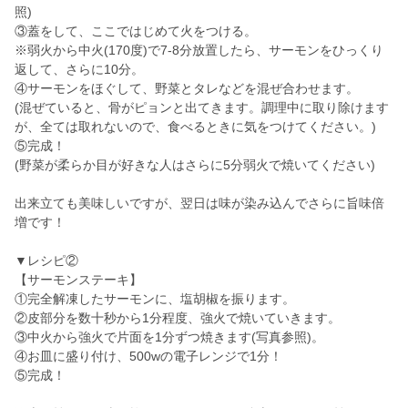
照)
③蓋をして、ここではじめて火をつける。
※弱火から中火(170度)で7-8分放置したら、サーモンをひっくり
返して、さらに10分。
④サーモンをほぐして、野菜とタレなどを混ぜ合わせます。
(混ぜていると、骨がピョンと出てきます。調理中に取り除けます
が、全ては取れないので、食べるときに気をつけてください。)
⑤完成！
(野菜が柔らか目が好きな人はさらに5分弱火で焼いてください)
出来立ても美味しいですが、翌日は味が染み込んでさらに旨味倍
増です！
▼レシピ②
【サーモンステーキ】
①完全解凍したサーモンに、塩胡椒を振ります。
②皮部分を数十秒から1分程度、強火で焼いていきます。
③中火から強火で片面を1分ずつ焼きます(写真参照)。
④お皿に盛り付け、500wの電子レンジで1分！
⑤完成！