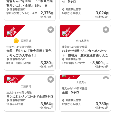
青森りんごを直送 『ご家庭用完
せ 5キロ
熟サンふじ・金星』３Kg ９～
青森県弘前市
青森県弘前市
１１個入り
2,376
3,024
家庭用完熟サンふじ・金星３Kg ９～１１個入り
16個から18個入
円
円
+送料
778円
+送料
931円
注
文
受
付
停
止
注
文
受
付
停
止
中
中
佐藤国雄
佐々木博光
注文から1~3日で発送
注文から2~3日で発送
金星 秀3キロ【希少品種！黄色
おまかせ4種りんご食べ比べセッ
いりんごの大本命！】
ト 贈答用 農家直送青森りんご
青森県黒石市
青森県黒石市
3,380
3,500
3キロ 7個から12個
3キロ箱(りんごの大きさにもよりますが10個前後)入り
〜
円
円
〜
+送料
778円
+送料
998円
注
文
受
付
停
止
注
文
受
付
停
止
中
中
工藤真司
工藤真司
注文から2~5日で発送
金星 5キロ
注文から2~5日で発送
サンふじシナノゴ−ルド金星5キロ
青森県弘前市
青森県弘前市
3,564
3,780
16個から20個
12個から14個入
円
円
+送料
931円
+送料
931円