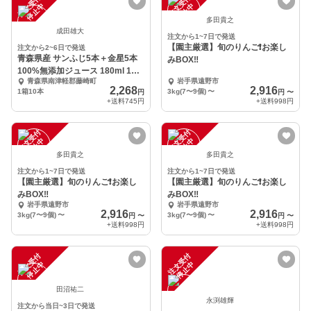
注
文
受
付
停
止
注
文
受
付
停
止
中
中
多田貴之
成田雄大
注文から1~7日で発送
【園主厳選】旬のりんご❗️お楽し
注文から2~6日で発送
青森県産 サンふじ5本＋金星5本
みBOX‼️
100%無添加ジュース 180ml 10
青森県南津軽郡藤崎町
岩手県遠野市
本
2,268
2,916
1箱10本
3kg(7〜9個)
〜
円
円
〜
+送料
745円
+送料
998円
注
文
受
付
停
止
注
文
受
付
停
止
中
中
多田貴之
多田貴之
注文から1~7日で発送
注文から1~7日で発送
【園主厳選】旬のりんご❗️お楽し
【園主厳選】旬のりんご❗️お楽し
みBOX‼️
みBOX‼️
岩手県遠野市
岩手県遠野市
2,916
2,916
3kg(7〜9個)
〜
3kg(7〜9個)
〜
円
〜
円
〜
+送料
998円
+送料
998円
注
文
受
付
停
止
注
文
受
付
停
止
中
中
田沼祐二
永渕雄輝
注文から当日~3日で発送