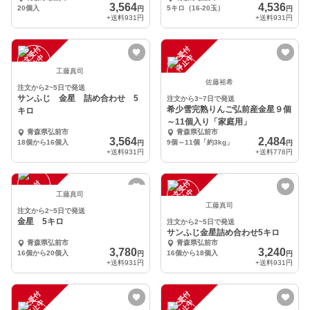
3,564
4,536
20個入
5キロ（16-20玉）
円
円
+送料
931円
+送料
931円
注
文
受
付
停
止
注
文
受
付
停
止
中
中
工藤真司
佐藤裕希
注文から2~5日で発送
サンふじ 金星 詰め合わせ 5
注文から3~7日で発送
希少雪完熟りんご弘前産金星９個
キロ
～11個入り「家庭用」
青森県弘前市
青森県弘前市
3,564
2,484
18個から16個入
9個～11個「約3kg」
円
円
+送料
931円
+送料
778円
注
文
受
付
停
止
注
文
受
付
停
止
中
中
工藤真司
工藤真司
注文から2~5日で発送
金星 5キロ
注文から2~5日で発送
サンふじ金星詰め合わせ5キロ
青森県弘前市
青森県弘前市
3,780
3,240
16個から20個入
16個から18個入
円
円
+送料
931円
+送料
931円
注
文
受
付
停
止
注
文
受
付
停
止
中
中