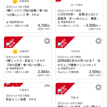
佐藤国雄
佐々木博光
注文から1~3日で発送
3種ミックス【旬の品種！食べ比
注文から2~3日で発送
11月25日頃～ 金星(きんせい)
べが楽しい！】秀 3キロ
家庭用 甘~い白りんご 農家直
青森県黒石市
青森県黒石市
送青森りんご
4,700
2,500
3キロ 8個から12個
3キロ箱(りんごの大きさによりますが、９個前後入り)
〜
円
円
〜
+送料
778円
+送料
778円
注
文
受
付
停
止
注
文
受
付
停
止
中
中
佐藤国雄
木村亮太
注文から1~3日で発送
注文から1~3日で発送
3種ミックス・訳あり！３キロ
[説明必読] 好きが見つかる？ 旬
【旬の品種！食べ比べが楽し
のりんご5種食べくらべセット
青森県黒石市
青森県弘前市
い！】
2,484
2,500
3キロ 8個から12個
3kg(りんご9個前後)
円
円
+送料
778円
+送料
778円
注
文
受
付
停
止
注
文
受
付
停
止
中
中
工藤真司
注文から2~5日で発送
齊藤 悟
訳ありミニ金星 5キロ
注文から2~16日で発送