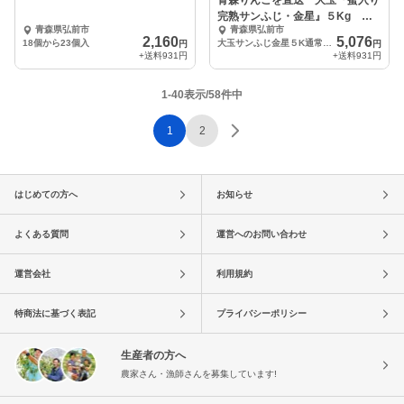
青森りんごを直送 大玉『蜜入り
完熟サンふじ・金星』５Kg １
青森県弘前市
青森県弘前市
２個入り
2,160
5,076
18個から23個入
大玉サンふじ金星５K通常梱包
円
円
+送料
931円
+送料
931円
1-40表示/58件中
1
2
はじめての方へ
お知らせ
よくある質問
運営へのお問い合わせ
運営会社
利用規約
特商法に基づく表記
プライバシーポリシー
生産者の方へ
農家さん・漁師さんを募集しています!