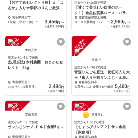
【おすすめセレクト４種】☆「は
注文から3~16日で発送
【甘くて美味しい自慢のポー
るか」入り☆季節のりんご欲張り
ク！】金星佐賀豚ロース・バラ・
セット
岩手県滝沢市
佐賀県藤津郡太良町
モモ 250g×3パック
3,456
2,960
1段箱（中玉18個）
〜
ロース生姜焼き・バラ薄切り・モモ薄切り 250g×3パック
〜
円
〜
円
〜
+送料
1,100円
+送料
1,331円
注
文
受
付
停
止
注
文
受
付
停
止
中
中
木村亮太
注文から1~3日で発送
齊藤 悟
(説明必読) 木村農園 おまかせセ
レクト 3kg
注文から2~16日で発送
青森りんごを直送 化粧箱入り大
玉『蜜入り完熟サンふじ・金星』
青森県弘前市
青森県弘前市
５Kg １２個入り
2,484
5,400
3kg(りんご9個前後)
大玉サンふじ金星５K化粧箱
円
円
+送料
778円
+送料
931円
注
文
受
付
停
止
注
文
受
付
停
止
中
中
工藤真司
齊藤勝仁
注文から2~5日で発送
注文から1~5日で発送
サンふじシナノゴ−ルド金星5キロ
【ちょっぴりレア？】サン金星
【家庭用】
青森県弘前市
青森県弘前市