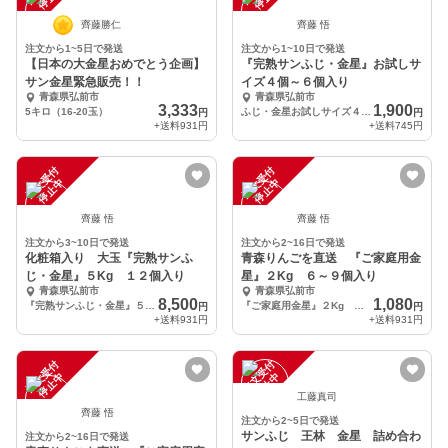
齊藤勝仁
齊藤 悟
注文から1~5日で発送
注文から1~10日で発送
【日本の大金星おめでとう企画】
『完熟サンふじ・金星』お試しサ
サン金星緊急販売！！
イズ４個～６個入り
青森県弘前市
青森県弘前市
3,333
1,900
5キロ（16-20玉）
ふじ・金星お試しサイズ４個～６個入り
円
円
+送料
931円
+送料
745円
注
文
受
付
停
止
注
文
受
付
停
止
中
中
齊藤 悟
齊藤 悟
注文から3~10日で発送
注文から2~16日で発送
化粧箱入り 大玉『完熟サンふ
青森りんごを直送 『ご家庭用金
じ・金星』５Kg １２個入り
星』２Kg ６～９個入り
青森県弘前市
青森県弘前市
8,500
1,080
『完熟サンふじ・金星』５Kg 大玉１２個入り
『ご家庭用金星』２Kg ６～９個入り
円
円
+送料
931円
+送料
931円
注
文
受
付
停
止
注
文
受
付
停
止
中
中
工藤真司
齊藤 悟
注文から2~5日で発送
サンふじ 王林 金星 詰め合わ
注文から2~16日で発送