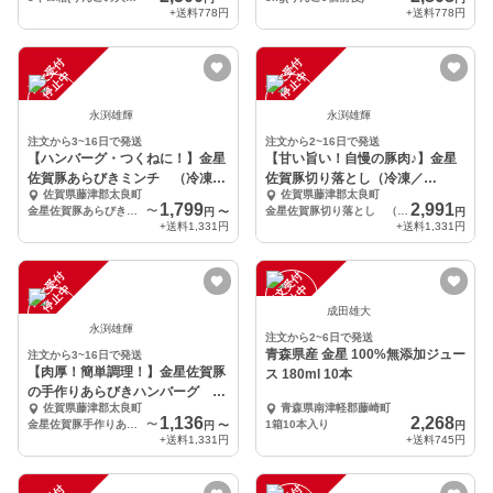
+送料
778円
+送料
778円
注
文
受
付
停
止
注
文
受
付
停
止
中
中
永渕雄輝
永渕雄輝
注文から3~16日で発送
注文から2~16日で発送
【ハンバーグ・つくねに！】金星
【甘い旨い！自慢の豚肉♪】金星
佐賀豚あらびきミンチ （冷凍／
佐賀豚切り落とし（冷凍／
佐賀県藤津郡太良町
佐賀県藤津郡太良町
300g～）
300g×4パック）
1,799
2,991
金星佐賀豚あらびきミンチ （冷凍／300g×2パック）
〜
金星佐賀豚切り落とし （冷凍／300g×4パック）
円
〜
円
+送料
1,331円
+送料
1,331円
注
文
受
付
停
止
注
文
受
付
停
止
中
中
成田雄大
永渕雄輝
注文から2~6日で発送
青森県産 金星 100%無添加ジュー
注文から3~16日で発送
【肉厚！簡単調理！】金星佐賀豚
ス 180ml 10本
の手作りあらびきハンバーグ
佐賀県藤津郡太良町
青森県南津軽郡藤崎町
(冷凍)
1,136
2,268
金星佐賀豚手作りあらびきハンバーグ 1パック（120g×2個）
〜
1箱10本入り
円
〜
円
+送料
1,331円
+送料
745円