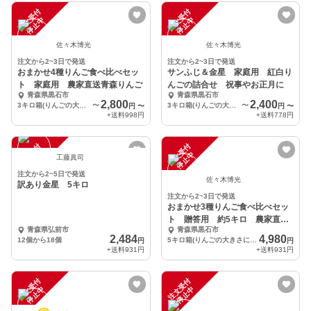
注
文
受
付
停
止
注
文
受
付
停
止
中
中
佐々木博光
佐々木博光
注文から2~3日で発送
注文から2~3日で発送
おまかせ4種りんご食べ比べセッ
サンふじ＆金星 家庭用 紅白り
ト 家庭用 農家直送青森りんご
んごの詰合せ 祝事やお正月に
青森県黒石市
青森県黒石市
2,800
2,400
3キロ箱(りんごの大きさにもよりますが10個前後)入り
〜
3キロ箱(りんごの大きさによりますが、８～12個入り)
〜
円
〜
円
〜
+送料
998円
+送料
778円
注
文
受
付
停
止
注
文
受
付
停
止
中
中
工藤真司
注文から2~5日で発送
佐々木博光
訳あり金星 5キロ
注文から2~3日で発送
おまかせ3種りんご食べ比べセッ
ト 贈答用 約5キロ 農家直送
青森県弘前市
青森県黒石市
青森りんご
2,484
4,980
12個から18個
5キロ箱(りんごの大きさにもよりますが14個前後)入り
円
円
+送料
931円
+送料
931円
注
文
受
付
停
止
注
文
受
付
停
止
中
中