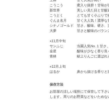
王林 甘く人気が高い
こうこう 蜜入り抜群！甘味が
新世界 美しい見た目と甘酸適
こうとく とても甘く小ぶりで蜜
ぐんま名月 甘く大人気！濃厚な
シナノゴールド 甘さ、酸味、硬さ、
大夢 甘さと酸味のバランス良
⭐︎11月中旬
サンふじ 当園人気No. 1 甘さ
金星 酸味が少なく香り良く甘
青林 献上りんごに選ばれるり
⭐︎12月上旬
保存方法
お部屋の涼しい場所にて保管して下さ
します。周りのお野菜などをいためな