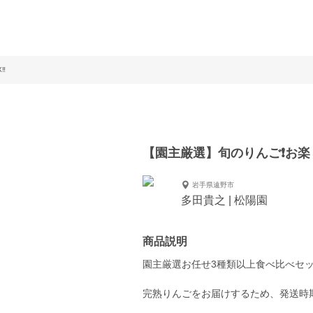
️
【園主厳選】旬のりんご❗️お楽し
岩手県遠野市
多田貴之 | 松陽園
商品説明
園主厳選お任せ3種類以上食べ比べセ
完熟りんごをお届けするため、発送時