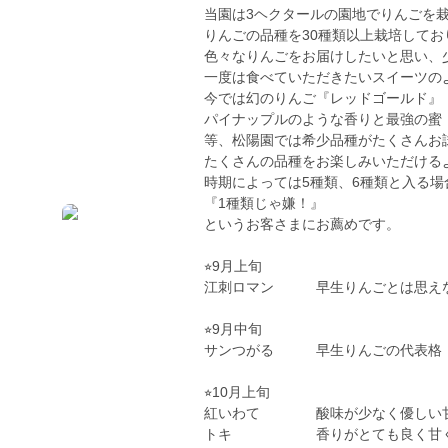
当園は3ヘクタールの園地でりんごを
りんごの品種を30種類以上栽培してお
色々なりんごをお届けしたいと思い、
一度は食べていただきたいスイーツの
今では幻のりんご『レッドゴールド』
パイナップルのような香りと最強の蜜
等、松陽園では希少品種がたくさんお
たくさんの品種をお楽しみいただける
時期によっては5種類、6種類と入る
『1種類じゃ嫌！』
というお客さまにお薦めです。
⭐︎9月上旬
江刺ロマン 早生りんごとは思えな
⭐︎9月中旬
サンつがる 早生りんごの代表格
⭐︎10月上旬
紅いわて 酸味が少なく優しい甘
トキ 香りがとても良く甘くて