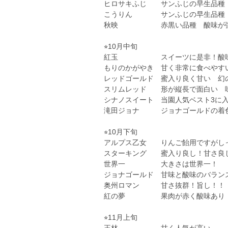
ヒロサキふじ サンふじの早生品種
こうりん サンふじの早生品種 
秋映 赤黒い品種 酸味が
⭐︎10月中旬
紅玉 スイーツに是非！酸味
もりのかがやき 甘く非常に食べや
レッドゴールド 蜜入り良く甘い 幻
スリムレッド 形が縦長で面白い 
シナノスイート 当園人気ベスト3に
滝田ジョナ ジョナゴールドの着色
⭐︎10月下旬
アルプス乙女 りんご飴用ですがし
スターキング 蜜入り良し！甘さ良
世界一 大きさは世界一！
ジョナゴールド 甘味と酸味のバラン
奥州ロマン 甘さ抜群！旨し！！
紅の夢 果肉が赤く酸味あり！
⭐︎11月上旬