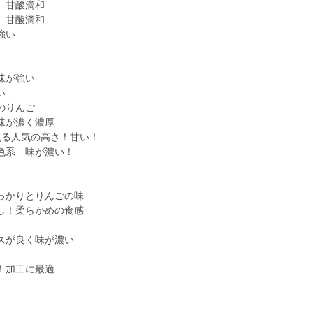
 甘酸滴和
甘酸滴和
強い
が強い
すい
のりんご
味が濃く濃厚
入る人気の高さ！甘い！
系 味が濃い！
っかりとりんごの味
し！柔らかめの食感
スが良く味が濃い
加工に最適