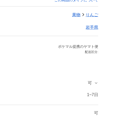
この商品のタイプについて
果物
りんご
岩手県
ポケマル提携のヤマト便
配送区分:
可
1~7日
可