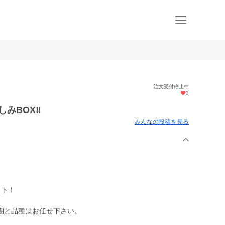
注文受付停止中
3
みBOX‼️
みんなの投稿を見る
ット！
期と品種はお任せ下さい。