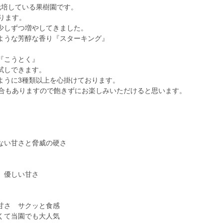
栽培している果樹園です。
ります。
少しずつ増やしてきました。
ような芳醇な香り『スターキング』
『こうとく』
試しできます。
ように3種類以上を心掛けております。
場合もありますので飽きずにお楽しみいただけると思います。
い甘さと脅威の硬さ
 優しい甘さ
さ サクッと食感
当園でも大人気