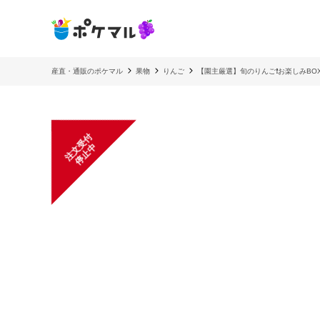
産直・通販のポケマル
果物
りんご
【園主厳選】旬のりんご❗️お楽しみBOX‼
注
文
受
付
停
止
中