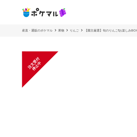
産直・通販のポケマル
果物
りんご
【園主厳選】旬のりんご❗️お楽しみBOX‼
注
文
受
付
停
止
中