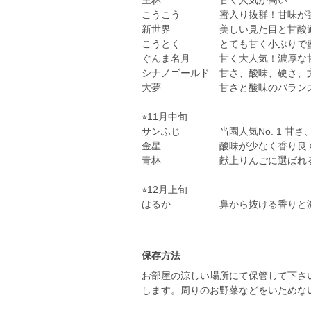
王林 甘く人気が高い
こうこう 蜜入り抜群！甘味が
新世界 美しい見た目と甘酸適
こうとく とても甘く小ぶりで蜜
ぐんま名月 甘く大人気！濃厚な
シナノゴールド 甘さ、酸味、硬さ、
大夢 甘さと酸味のバランス良
⭐︎11月中旬
サンふじ 当園人気No. 1 甘さ
金星 酸味が少なく香り良く甘
青林 献上りんごに選ばれるり
⭐︎12月上旬
はるか 鼻から抜ける香りと濃厚
保存方法
お部屋の涼しい場所にて保管して下さ
します。周りのお野菜などをいためな