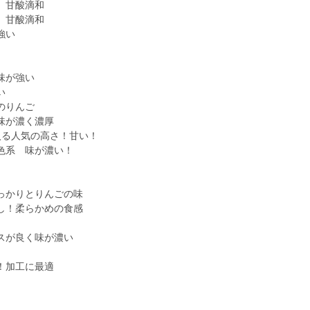
 甘酸滴和
甘酸滴和
強い
が強い
すい
のりんご
味が濃く濃厚
入る人気の高さ！甘い！
系 味が濃い！
っかりとりんごの味
し！柔らかめの食感
スが良く味が濃い
加工に最適