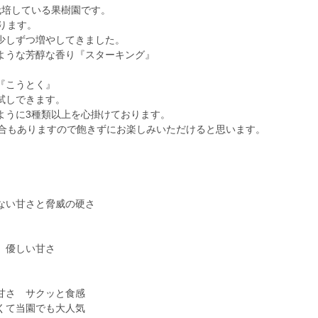
栽培している果樹園です。
ります。
少しずつ増やしてきました。
ような芳醇な香り『スターキング』
『こうとく』
試しできます。
ように3種類以上を心掛けております。
場合もありますので飽きずにお楽しみいただけると思います。
い甘さと脅威の硬さ
 優しい甘さ
さ サクッと食感
当園でも大人気