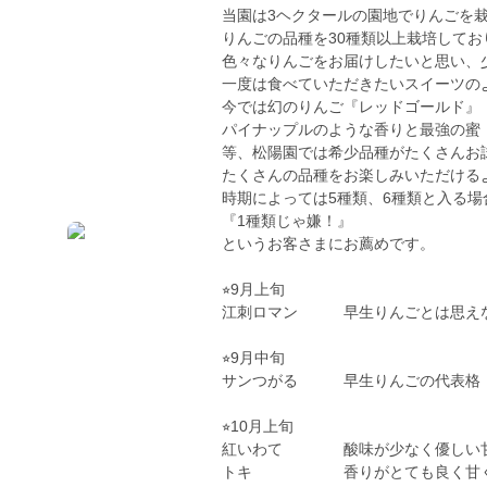
当園は3ヘクタールの園地でりんごを
りんごの品種を30種類以上栽培してお
色々なりんごをお届けしたいと思い、
一度は食べていただきたいスイーツの
今では幻のりんご『レッドゴールド』
パイナップルのような香りと最強の蜜
等、松陽園では希少品種がたくさんお
たくさんの品種をお楽しみいただける
時期によっては5種類、6種類と入る
『1種類じゃ嫌！』
というお客さまにお薦めです。
⭐︎9月上旬
江刺ロマン 早生りんごとは思えな
⭐︎9月中旬
サンつがる 早生りんごの代表格
⭐︎10月上旬
紅いわて 酸味が少なく優しい甘
トキ 香りがとても良く甘くて