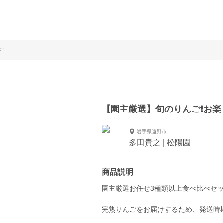
️
【園主厳選】旬のりんご❗️お楽し
岩手県遠野市
多田貴之 | 松陽園
商品説明
園主厳選お任せ3種類以上食べ比べセ
完熟りんごをお届けするため、発送時