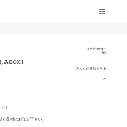
注文受付停止中
7
みBOX‼️
みんなの投稿を見る
ット！
期と品種はお任せ下さい。