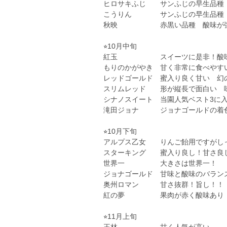
ヒロサキふじ サンふじの早生品種
こうりん サンふじの早生品種 
秋映 赤黒い品種 酸味が
⭐︎10月中旬
紅玉 スイーツに是非！酸味
もりのかがやき 甘く非常に食べや
レッドゴールド 蜜入り良く甘い 幻
スリムレッド 形が縦長で面白い 
シナノスイート 当園人気ベスト3に
滝田ジョナ ジョナゴールドの着色
⭐︎10月下旬
アルプス乙女 りんご飴用ですがし
スターキング 蜜入り良し！甘さ良
世界一 大きさは世界一！
ジョナゴールド 甘味と酸味のバラン
奥州ロマン 甘さ抜群！旨し！！
紅の夢 果肉が赤く酸味あり！
⭐︎11月上旬