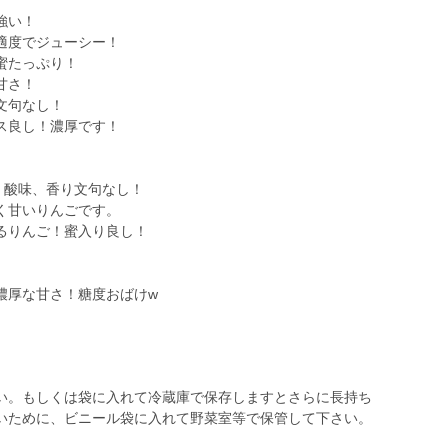
強い！
度でジューシー！
たっぷり！
甘さ！
文句なし！
し！濃厚です！
、酸味、香り文句なし！
いりんごです。
んご！蜜入り良し！
な甘さ！糖度おばけw
い。もしくは袋に入れて冷蔵庫で保存しますとさらに長持ち
いために、ビニール袋に入れて野菜室等で保管して下さい。