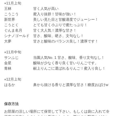
⭐︎11月上旬
王林 甘く人気が高い
こうこう 蜜入り抜群！甘味が強い！
新世界 美しい見た目と甘酸適度でジューシー！
こうとく とても甘く小ぶりで蜜たっぷり！
ぐんま名月 甘く大人気！濃厚な甘さ！
シナノゴールド 甘さ、酸味、硬さ、文句なし！
大夢 甘さと酸味のバランス良し！濃厚です！
⭐︎11月中旬
サンふじ 当園人気No. 1 甘さ、酸味、香り文句なし！
金星 酸味が少なく香り良く甘いりんごです。
青林 献上りんごに選ばれるりんご！蜜入り良し！
⭐︎12月上旬
はるか 鼻から抜ける香りと濃厚な甘さ！糖度おばけw
保存方法
お部屋の涼しい場所にて保管して下さい。もしくは袋に入れて冷