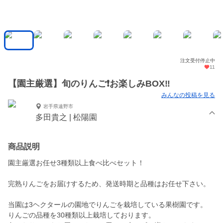
注文受付停止中
11
【園主厳選】旬のりんご❗️お楽しみBOX‼️
みんなの投稿を見る
岩手県遠野市
多田貴之 | 松陽園
商品説明
園主厳選お任せ3種類以上食べ比べセット！
完熟りんごをお届けするため、発送時期と品種はお任せ下さい。
当園は3ヘクタールの園地でりんごを栽培している果樹園です。
りんごの品種を30種類以上栽培しております。