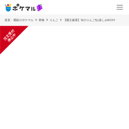
産直・通販のポケマル
果物
りんご
【園主厳選】旬のりんご❗️お楽しみBOX‼️
注
文
受
付
停
止
中