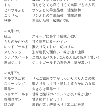
トキ 香りがとても良く甘くて当園でも大人気
ヒロサキふじ サンふじの早生品種 甘酸滴和
こうりん サンふじの早生品種 甘酸滴和
秋映 赤黒い品種 酸味が強い
⭐︎10月中旬
紅玉 スイーツに是非！酸味が強い
もりのかがやき 甘く非常に食べやすい
レッドゴールド 蜜入り良く甘い 幻のりんご
スリムレッド 形が縦長で面白い 味が濃く濃厚
シナノスイート 当園人気ベスト3に入る人気の高さ！甘い！
滝田ジョナ ジョナゴールドの着色系 味が濃い！
⭐︎10月下旬
アルプス乙女 りんご飴用ですがしっかりとりんごの味
スターキング 蜜入り良し！甘さ良し！柔らかめの食感
世界一 大きさは世界一！
ジョナゴールド 甘味と酸味のバランスが良く味が濃い
奥州ロマン 甘さ抜群！旨し！！
紅の夢 果肉が赤く酸味あり！加工に最適