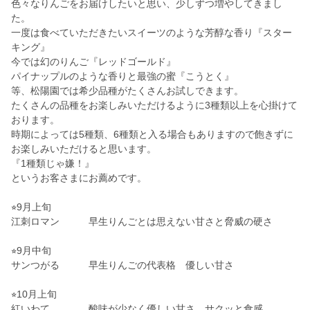
色々なりんごをお届けしたいと思い、少しずつ増やしてきまし
た。
一度は食べていただきたいスイーツのような芳醇な香り『スター
キング』
今では幻のりんご『レッドゴールド』
パイナップルのような香りと最強の蜜『こうとく』
等、松陽園では希少品種がたくさんお試しできます。
たくさんの品種をお楽しみいただけるように3種類以上を心掛けて
おります。
時期によっては5種類、6種類と入る場合もありますので飽きずに
お楽しみいただけると思います。
『1種類じゃ嫌！』
というお客さまにお薦めです。
⭐︎9月上旬
江刺ロマン 早生りんごとは思えない甘さと脅威の硬さ
⭐︎9月中旬
サンつがる 早生りんごの代表格 優しい甘さ
⭐︎10月上旬
紅いわて 酸味が少なく優しい甘さ サクッと食感