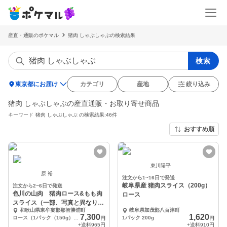
産直・通販のポケマル
猪肉 しゃぶしゃぶの検索結果
検索
location_on
東京都にお届け
カテゴリ
産地
絞り込み
猪肉 しゃぶしゃぶの産直通販・お取り寄せ商品
キーワード
猪肉 しゃぶしゃぶ
の検索結果:46件
おすすめ順
東川陽平
原 裕
注文から1~16日で発送
岐阜県産 猪肉スライス（200g）
注文から2~6日で発送
色川の山肉 猪肉ロース&もも肉
ロース
スライス（一部、写真と異なりま
和歌山県東牟婁郡那智勝浦町
岐阜県加茂郡八百津町
す）
7,300
1,620
ロース（1パック（150g）×2）、もも肉（1パック（200g）×3
1パック 200g
円
円
+送料
965円
+送料
910円