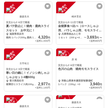
注
文
受
付
停
止
注
文
受
付
停
止
中
中
藤森良夫
嶋本育史
注文から2~6日で発送
注文から5~11日で発送
夏バテ防止に！猪肉・鹿肉スライ
金猪豚食べ比べ（ロースしゃぶ
スセット お中元に！
用、バラしゃぶ用、モモスライ
滋賀県長浜市
兵庫県南あわじ市
ス、切落し
4,320
3,693
猪肉 1パック200g.鹿肉 1パック250g各1つずつ
１セット（200ｇ×4Ｐ）
〜
円
円
〜
+送料
1,000円
+送料
965円
注
文
受
付
停
止
注
文
受
付
停
止
中
中
原 裕
古市祐士
注文から2~6日で発送
色川の山肉 猪肉モモスライス
注文から1~3日で発送
寒い日の鍋に！イノシシ肉しゃぶ
しゃぶセット4種600g
香川県高松市
和歌山県東牟婁郡那智勝浦町
2,977
3,940
猪薄切りスライス肉100gを6パック、合計600g
1パック（150g）×3
円
円
+送料
1,140円
+送料
965円
注
文
受
付
停
止
注
文
受
付
停
止
中
中
藤森良夫
藤森良夫