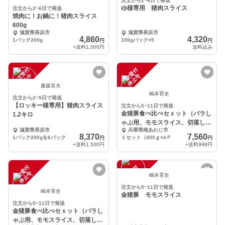
注文から2~6日で発送
ゆ様専用 猪肉スライス
注文から2~6日で発送
焼肉に！お鍋に！猪肉スライス
600g
滋賀県長浜市
滋賀県長浜市
4,860
4,320
1パック200g
100gパック×5
円
円
+送料
1,000円
送料込み
注
文
受
付
停
止
注
文
受
付
停
止
中
中
藤森良夫
嶋本育史
注文から2~5日で発送
【ロッキー様専用】猪肉スライス
注文から5~11日で発送
金猪豚食べ比べセｘット（バラし
1.2キロ
ゃぶ用、モモスライス、切落し、
滋賀県長浜市
兵庫県南あわじ市
ミンチ）
8,370
7,560
1パック200gを6パック
１セット（400ｇ×4Ｐ
円
円
+送料
1,500円
+送料
998円
注
文
受
付
停
止
注
文
受
付
停
止
中
中
嶋本育史
注文から5~11日で発送
嶋本育史
金猪豚 モモスライス
注文から5~11日で発送
金猪豚食べ比べセｘット（バラし
ゃぶ用、モモスライス、切落し、