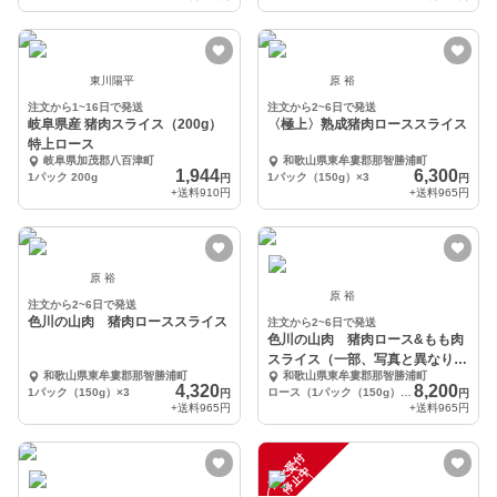
東川陽平
原 裕
注文から1~16日で発送
注文から2~6日で発送
岐阜県産 猪肉スライス（200g）
〈極上〉熟成猪肉ローススライス
特上ロース
岐阜県加茂郡八百津町
和歌山県東牟婁郡那智勝浦町
1,944
6,300
1パック 200g
1パック（150g）×3
円
円
+送料
910円
+送料
965円
原 裕
原 裕
注文から2~6日で発送
色川の山肉 猪肉ローススライス
注文から2~6日で発送
色川の山肉 猪肉ロース&もも肉
スライス（一部、写真と異なりま
和歌山県東牟婁郡那智勝浦町
和歌山県東牟婁郡那智勝浦町
す）
4,320
8,200
1パック（150g）×3
ロース（1パック（150g）×3）、もも肉（1パック（150g）×3
円
円
+送料
965円
+送料
965円
注
文
受
付
停
止
中