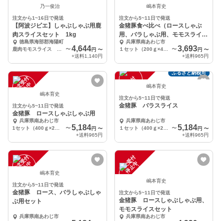
乃一俊治
嶋本育史
注文から1~16日で発送
注文から5~11日で発送
【阿波ジビエ】しゃぶしゃぶ用鹿
金猪豚食べ比べ（ロースしゃぶ
肉スライスセット 1kg
用、バラしゃぶ用、モモスライ
徳島県海部郡海陽町
兵庫県南あわじ市
ス、切落し
4,644
3,693
鹿肉モモスライス 1kg
〜
１セット（200ｇ×4Ｐ）
〜
円
〜
円
〜
+送料
1,140円
+送料
965円
ふるさと納税可
注
文
受
付
停
止
注
文
受
付
停
止
中
中
嶋本育史
嶋本育史
注文から5~11日で発送
金猪豚 バラスライス
注文から5~11日で発送
金猪豚 ロースしゃぶしゃぶ用
兵庫県南あわじ市
兵庫県南あわじ市
5,184
5,184
1セット（400ｇ×2Ｐ）
〜
１セット（400ｇ×2Ｐ）
〜
円
〜
円
〜
+送料
965円
+送料
965円
注
文
受
付
停
止
注
文
受
付
停
止
中
中
嶋本育史
嶋本育史
注文から5~11日で発送
金猪豚 ロース、バラしゃぶしゃ
注文から5~11日で発送
金猪豚 ロースしゃぶしゃぶ用、
ぶ用セット
モモスライスセット
兵庫県南あわじ市
兵庫県南あわじ市