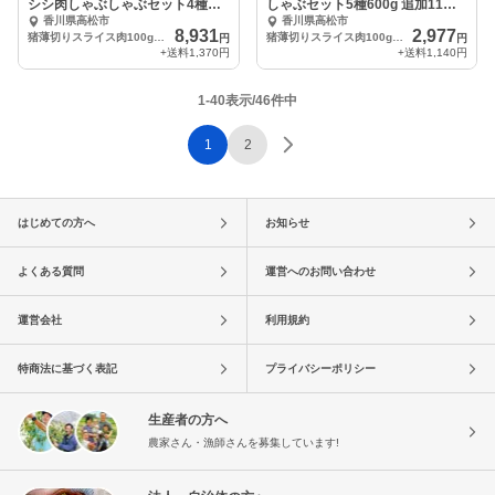
シシ肉しゃぶしゃぶセット4種
しゃぶセット5種600g 追加11／
香川県高松市
香川県高松市
1800g
29の日
8,931
2,977
猪薄切りスライス肉100gを6パック、合計600g
猪薄切りスライス肉100gを6パック、合計600g
円
円
+送料
1,370円
+送料
1,140円
1-40表示/46件中
1
2
はじめての方へ
お知らせ
よくある質問
運営へのお問い合わせ
運営会社
利用規約
特商法に基づく表記
プライバシーポリシー
生産者の方へ
農家さん・漁師さんを募集しています!