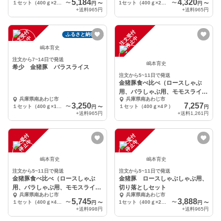
5,184
4,320
１セット（400ｇ×2Ｐ）
〜
1セット（400ｇ×2Ｐ）
〜
円
〜
円
〜
+送料
965円
+送料
965円
注
文
受
付
停
止
注
文
受
付
停
止
ふるさと納税可
中
中
嶋本育史
注文から7~14日で発送
嶋本育史
希少 金猪豚 バラスライス
注文から5~11日で発送
金猪豚食べ比べ（ロースしゃぶ
用、バラしゃぶ用、モモスライ
兵庫県南あわじ市
兵庫県南あわじ市
ス、切落し 進物箱入り
3,250
7,257
１セット（400ｇ×1Ｐ）
〜
１セット（400ｇ×4Ｐ）
円
〜
円
+送料
965円
+送料
1,261円
注
文
受
付
停
止
注
文
受
付
停
止
中
中
嶋本育史
嶋本育史
注文から5~11日で発送
注文から5~11日で発送
金猪豚食べ比べ（ロースしゃぶ
金猪豚 ロースしゃぶしゃぶ用、
用、バラしゃぶ用、モモスライ
切り落としセット
兵庫県南あわじ市
兵庫県南あわじ市
ス、切落し
5,745
3,888
１セット（400ｇ×4Ｐ）
〜
1セット（400ｇ×2Ｐ）
〜
円
〜
円
〜
+送料
998円
+送料
965円