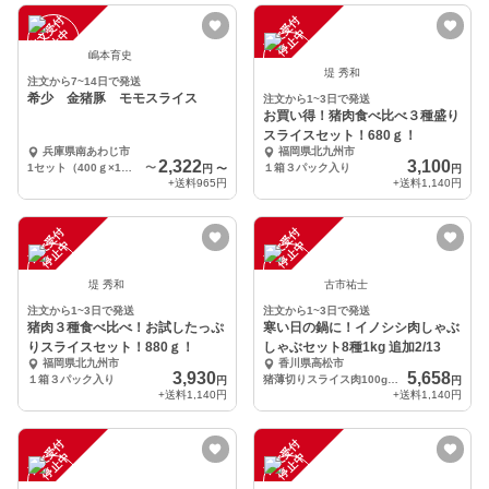
注
文
受
付
停
止
注
文
受
付
停
止
中
中
嶋本育史
堤 秀和
注文から7~14日で発送
希少 金猪豚 モモスライス
注文から1~3日で発送
お買い得！猪肉食べ比べ３種盛り
スライスセット！680ｇ！
兵庫県南あわじ市
福岡県北九州市
2,322
3,100
1セット（400ｇ×1Ｐ）
〜
１箱３パック入り
円
〜
円
+送料
965円
+送料
1,140円
注
文
受
付
停
止
注
文
受
付
停
止
中
中
堤 秀和
古市祐士
注文から1~3日で発送
注文から1~3日で発送
猪肉３種食べ比べ！お試したっぷ
寒い日の鍋に！イノシシ肉しゃぶ
りスライスセット！880ｇ！
しゃぶセット8種1kg 追加2/13
福岡県北九州市
香川県高松市
3,930
5,658
１箱３パック入り
猪薄切りスライス肉100gを10パック、合計1kg
円
円
+送料
1,140円
+送料
1,140円
注
文
受
付
停
止
注
文
受
付
停
止
中
中