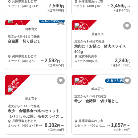
兵庫県南あわじ市
兵庫県南あわじ市
ミンチ）
7,560
3,456
１セット（400ｇ×4Ｐ
1セット（400ｇ×2Ｐ）
〜
円
円
〜
+送料
998円
+送料
965円
ふるさと納税可
注
文
受
付
停
止
注
文
受
付
停
止
中
中
嶋本育史
藤森良夫
注文から5~11日で発送
金猪豚 切り落とし
注文から2~6日で発送
焼肉に！お鍋に！猪肉スライス
400g
兵庫県南あわじ市
滋賀県長浜市
2,592
3,240
１セット（400ｇ×2Ｐ）
〜
1パック200gいり
円
〜
円
+送料
965円
+送料
1,000円
注
文
受
付
停
止
注
文
受
付
停
止
ふるさと納税可
中
中
嶋本育史
注文から7~14日で発送
嶋本育史
希少 金猪豚 切り落とし
注文から7~14日で発送
希少 金猪豚食べ比べセｘット
（バラしゃぶ用、モモスライス、
兵庫県南あわじ市
兵庫県南あわじ市
切落し、ミンチ）
8,382
1,857
１セット（400ｇ×4Ｐ
〜
１セット（400ｇ×1Ｐ）
〜
円
〜
円
〜
+送料
998円
+送料
965円