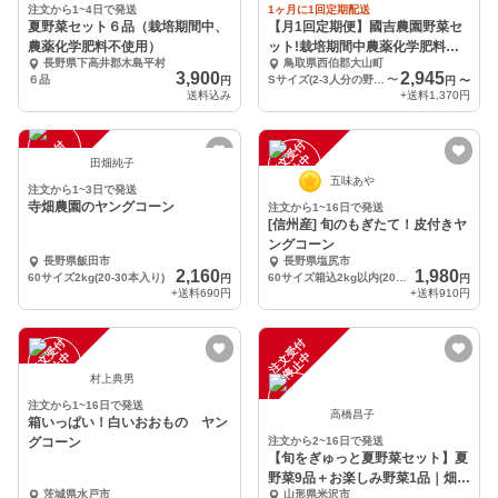
注文から1~4日で発送
1ヶ月に1回定期配送
夏野菜セット６品（栽培期間中、
【月1回定期便】國吉農園野菜セ
農薬化学肥料不使用）
ット!栽培期間中農薬化学肥料不
長野県下高井郡木島平村
鳥取県西伯郡大山町
使用
3,900
2,945
６品
Sサイズ(2-3人分の野菜セット）
〜
円
円
〜
送料込み
+送料
1,370円
注
文
受
付
停
止
注
文
受
付
停
止
中
中
田畑純子
五味あや
注文から1~3日で発送
寺畑農園のヤングコーン
注文から1~16日で発送
[信州産] 旬のもぎたて！皮付きヤ
ングコーン
長野県飯田市
長野県塩尻市
2,160
1,980
60サイズ2kg(20-30本入り)
60サイズ箱込2kg以内(20～21本程度)
円
円
+送料
690円
+送料
910円
注
文
受
付
停
止
注
文
受
付
停
止
中
中
村上典男
注文から1~16日で発送
高橋昌子
箱いっぱい！白いおおもの ヤン
グコーン
注文から2~16日で発送
【旬をぎゅっと夏野菜セット】夏
野菜9品＋お楽しみ野菜1品｜畑の
茨城県水戸市
山形県米沢市