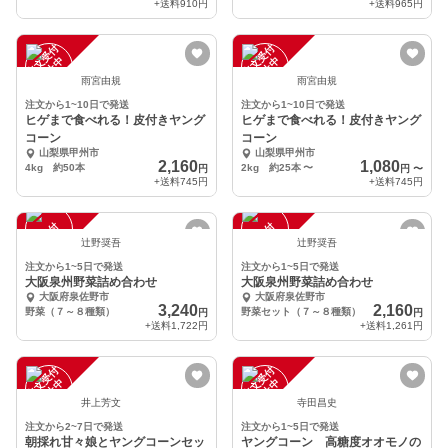
+送料
910円
+送料
965円
注
文
受
付
停
止
注
文
受
付
停
止
中
中
雨宮由規
雨宮由規
注文から1~10日で発送
注文から1~10日で発送
ヒゲまで食べれる！皮付きヤング
ヒゲまで食べれる！皮付きヤング
コーン
コーン
山梨県甲州市
山梨県甲州市
2,160
1,080
4kg 約50本
2kg 約25本
〜
円
円
〜
+送料
745円
+送料
745円
注
文
受
付
停
止
注
文
受
付
停
止
中
中
辻野奨吾
辻野奨吾
注文から1~5日で発送
注文から1~5日で発送
大阪泉州野菜詰め合わせ
大阪泉州野菜詰め合わせ
大阪府泉佐野市
大阪府泉佐野市
3,240
2,160
野菜（７～８種類）
野菜セット（７～８種類）
円
円
+送料
1,722円
+送料
1,261円
注
文
受
付
停
止
注
文
受
付
停
止
中
中
井上芳文
寺田昌史
注文から2~7日で発送
注文から1~5日で発送
朝採れ甘々娘とヤングコーンセッ
ヤングコーン 高糖度オオモノの