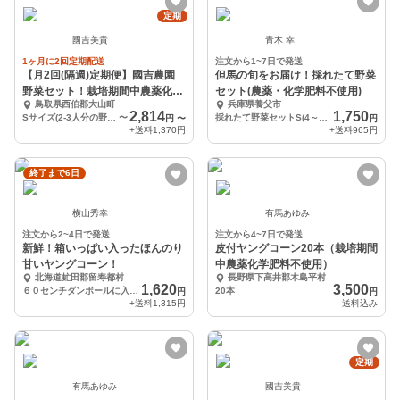
定期
國吉美貴
青木 幸
1ヶ月に2回定期配送
注文から1~7日で発送
【月2回(隔週)定期便】國吉農園
但馬の旬をお届け！採れたて野菜
野菜セット！栽培期間中農薬化学
セット(農薬・化学肥料不使用)
鳥取県西伯郡大山町
兵庫県養父市
肥料不使用
2,814
1,750
Sサイズ(2-3人分の野菜セット）
〜
採れたて野菜セットS(4～5種類)
円
〜
円
+送料
1,370円
+送料
965円
終了まで6日
横山秀幸
有馬あゆみ
注文から2~4日で発送
注文から4~7日で発送
新鮮！箱いっぱい入ったほんのり
皮付ヤングコーン20本（栽培期間
甘いヤングコーン！
中農薬化学肥料不使用）
北海道虻田郡留寿都村
長野県下高井郡木島平村
1,620
3,500
６０センチダンボールに入るだけ
20本
円
円
+送料
1,315円
送料込み
定期
有馬あゆみ
國吉美貴