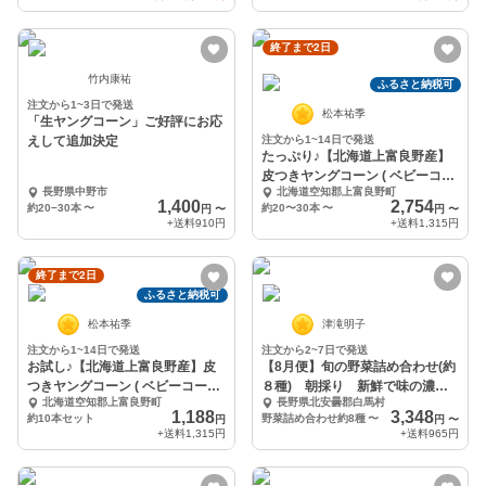
終了まで2日
竹内康祐
ふるさと納税可
注文から1~3日で発送
松本祐季
「生ヤングコーン」ご好評にお応
えして追加決定
注文から1~14日で発送
たっぷり♪【北海道上富良野産】
皮つきヤングコーン ( ベビーコー
長野県中野市
北海道空知郡上富良野町
ン ) 約２５本
1,400
2,754
約20−30本
〜
約20〜30本
〜
円
〜
円
〜
+送料
910円
+送料
1,315円
終了まで2日
ふるさと納税可
松本祐季
津滝明子
注文から1~14日で発送
注文から2~7日で発送
お試し♪【北海道上富良野産】皮
【8月便】旬の野菜詰め合わせ(約
つきヤングコーン ( ベビーコーン
８種) 朝採り 新鮮で味の濃い
北海道空知郡上富良野町
長野県北安曇郡白馬村
)
野菜たち
1,188
3,348
約10本セット
野菜詰め合わせ約8種
〜
円
円
〜
+送料
1,315円
+送料
965円