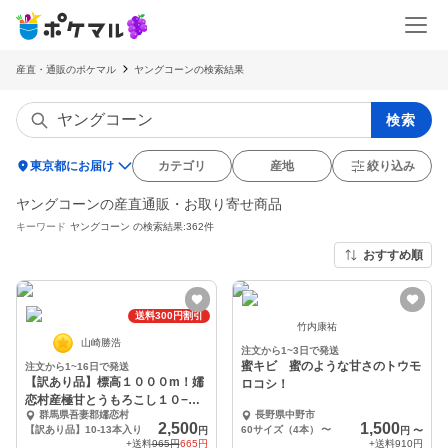
産直・通販のポケマル
ヤングコーンの検索結果
検索
location_on
東京都にお届け
カテゴリ
産地
絞り込み
ヤングコーンの産直通販・お取り寄せ商品
キーワード
ヤングコーン
の検索結果:362件
おすすめ順
送料300円割引
竹内康祐
山崎勝浩
注文から1~3日で発送
蜜キビ 蜜のような甘さのトウモ
注文から1~16日で発送
【訳あり品】標高１０００m！嬬
ロコシ！
恋村産極甘とうもろこし１０−１3
群馬県吾妻郡嬬恋村
長野県中野市
本
2,500
1,500
【訳あり品】10-13本入り
60サイズ（4本）
〜
円
円
〜
+送料
965円
665円
+送料
910円