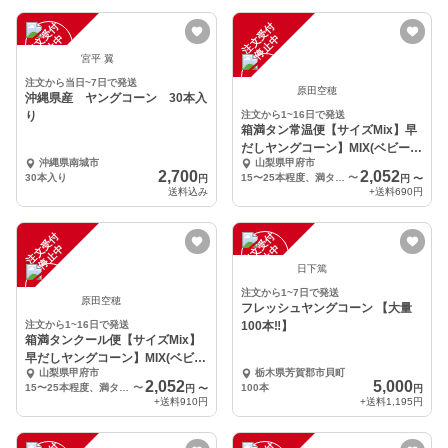
注
文
受
付
停
止
注
文
受
付
停
止
中
中
宮平 翼
注文から当日~7日で発送
原田空穂
沖縄県産 ヤングコーン 30本入
り
注文から1~16日で発送
箱満タン常温便【サイズMix】早
だしヤングコーン】MIX(ベビー＆
沖縄県南城市
山梨県甲府市
ミドルコーン)
2,700
2,052
30本入り
15〜25本程度、満タン、箱重さ含む2kg以内
〜
円
円
〜
送料込み
+送料
690円
注
文
受
付
停
止
注
文
受
付
停
止
中
中
日下篤
注文から1~7日で発送
原田空穂
フレッシュヤングコーン 【大量
注文から1~16日で発送
100本‼︎】
箱満タンクール便【サイズMix】
早だしヤングコーン】MIX(ベビー
山梨県甲府市
栃木県芳賀郡市貝町
＆ミドルコーン
2,052
5,000
15〜25本程度、満タン、箱重さ含む2kg以内
〜
100本
円
〜
円
+送料
910円
+送料
1,195円