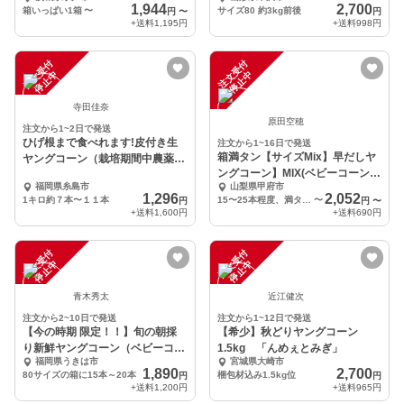
恵みを箱いっぱいに
1,944
2,700
箱いっぱい1箱
〜
サイズ80 約3kg前後
円
〜
円
+送料
1,195円
+送料
998円
注
文
受
付
停
止
注
文
受
付
停
止
中
中
寺田佳奈
原田空穂
注文から1~2日で発送
ひげ根まで食べれます!皮付き生
注文から1~16日で発送
箱満タン【サイズMix】早だしヤ
ヤングコーン（栽培期間中農薬不
ングコーン】MIX(ベビーコーン、
使用！）
福岡県糸島市
山梨県甲府市
ミドルコーン)
1,296
2,052
1キロ約７本〜１１本
15〜25本程度、満タン、箱重さ含む2kg以内
〜
円
円
〜
+送料
1,600円
+送料
690円
注
文
受
付
停
止
注
文
受
付
停
止
中
中
青木秀太
近江健次
注文から2~10日で発送
注文から1~12日で発送
【今の時期 限定！！】旬の朝採
【希少】秋どりヤングコーン
り新鮮ヤングコーン（ベビーコー
1.5kg 「んめぇとみぎ」
福岡県うきは市
宮城県大崎市
ン） 約20本
1,890
2,700
80サイズの箱に15本～20本
梱包材込み1.5kg位
円
円
+送料
1,200円
+送料
965円