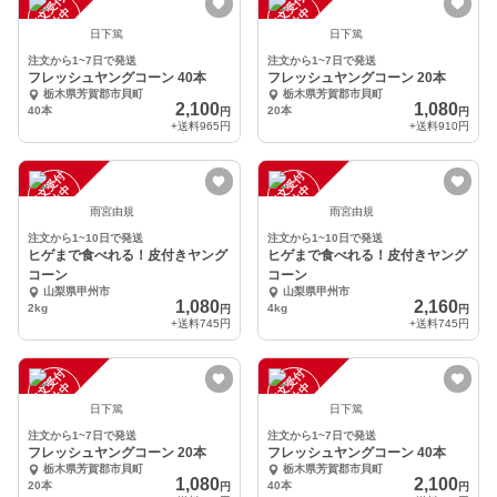
注
文
受
付
停
止
注
文
受
付
停
止
中
中
日下篤
日下篤
注文から1~7日で発送
注文から1~7日で発送
フレッシュヤングコーン 40本
フレッシュヤングコーン 20本
栃木県芳賀郡市貝町
栃木県芳賀郡市貝町
2,100
1,080
40本
20本
円
円
+送料
965円
+送料
910円
注
文
受
付
停
止
注
文
受
付
停
止
中
中
雨宮由規
雨宮由規
注文から1~10日で発送
注文から1~10日で発送
ヒゲまで食べれる！皮付きヤング
ヒゲまで食べれる！皮付きヤング
コーン
コーン
山梨県甲州市
山梨県甲州市
1,080
2,160
2kg
4kg
円
円
+送料
745円
+送料
745円
注
文
受
付
停
止
注
文
受
付
停
止
中
中
日下篤
日下篤
注文から1~7日で発送
注文から1~7日で発送
フレッシュヤングコーン 20本
フレッシュヤングコーン 40本
栃木県芳賀郡市貝町
栃木県芳賀郡市貝町
1,080
2,100
20本
40本
円
円