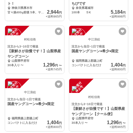
ト！
ちびです
神奈川県厚木市
奈良県葛城市
2,944
5,184
甘々娘400g前後 5本、ヤングコーン15本
100本 ５K
円
円
+送料
965円
+送料
998円
注
文
受
付
停
止
注
文
受
付
停
止
中
中
村松佳衛
中江浪絵
注文から3~10日で発送
注文から当日~1日で発送
【新鮮さが自慢です！】山梨県産
国産ヤングコーン⭐︎希少⭐︎限定
ヤングコーン
山梨県甲府市
福岡県築上郡築上町
1,296
1,404
30本入り
〜
コンパクトに入るだけ
円
〜
円
+送料
745円
+送料
800円
注
文
受
付
停
止
注
文
受
付
停
止
中
中
中江浪絵
村松佳衛
注文から当日~1日で発送
国産ヤングコーン⭐︎希少⭐︎限定
注文から3~10日で発送
【新鮮さが自慢です！】山梨県産
ヤングコーン【クール便】
福岡県築上郡築上町
山梨県甲府市
1,404
1,296
コンパクトに入るだけ
30本入り
〜
円
円
〜
+送料
800円
+送料
965円