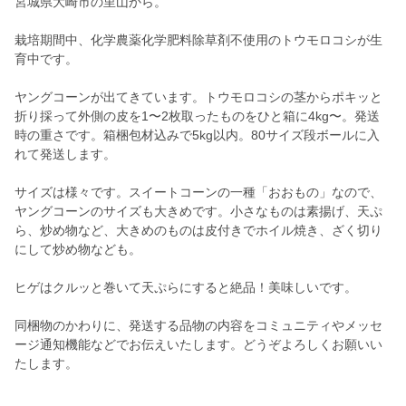
宮城県大崎市の里山から。
栽培期間中、化学農薬化学肥料除草剤不使用のトウモロコシが生
育中です。
ヤングコーンが出てきています。トウモロコシの茎からポキッと
折り採って外側の皮を1〜2枚取ったものをひと箱に4kg〜。発送
時の重さです。箱梱包材込みで5kg以内。80サイズ段ボールに入
れて発送します。
サイズは様々です。スイートコーンの一種「おおもの」なので、
ヤングコーンのサイズも大きめです。小さなものは素揚げ、天ぷ
ら、炒め物など、大きめのものは皮付きでホイル焼き、ざく切り
にして炒め物なども。
ヒゲはクルッと巻いて天ぷらにすると絶品！美味しいです。
同梱物のかわりに、発送する品物の内容をコミュニティやメッセ
ージ通知機能などでお伝えいたします。どうぞよろしくお願いい
たします。