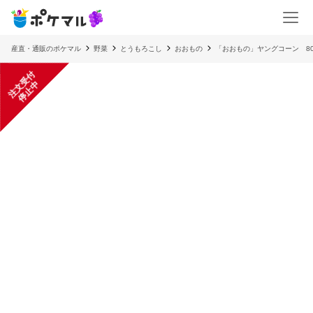
産直・通販のポケマル
野菜
とうもろこし
おおもの
「おおもの」ヤングコーン 80
注
文
受
付
停
止
中