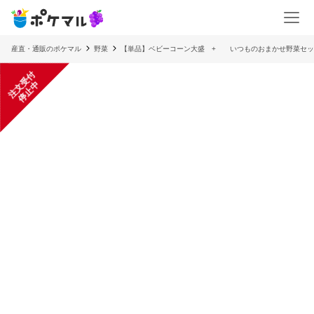
産直・通販のポケマル
野菜
【単品】ベビーコーン大盛 + いつものおまかせ野菜セッ
注
文
受
付
停
止
中