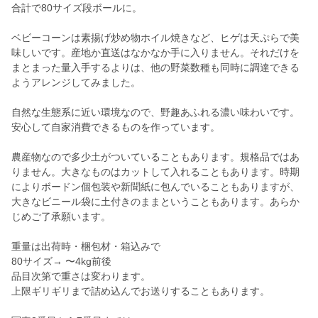
合計で80サイズ段ボールに。
ベビーコーンは素揚げ炒め物ホイル焼きなど、ヒゲは天ぷらで美
味しいです。産地か直送はなかなか手に入りません。それだけを
まとまった量入手するよりは、他の野菜数種も同時に調達できる
ようアレンジしてみました。
自然な生態系に近い環境なので、野趣あふれる濃い味わいです。
安心して自家消費できるものを作っています。
農産物なので多少土がついていることもあります。規格品ではあ
りません。大きなものはカットして入れることもあります。時期
によりボードン個包装や新聞紙に包んでいることもありますが、
大きなビニール袋に土付きのままということもあります。あらか
じめご了承願います。
重量は出荷時・梱包材・箱込みで
80サイズ→ 〜4kg前後
品目次第で重さは変わります。
上限ギリギリまで詰め込んでお送りすることもあります。