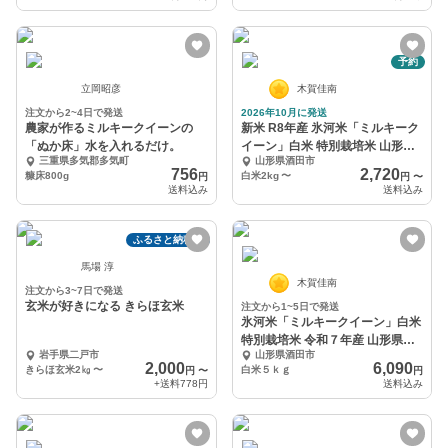
予約
立岡昭彦
木賀佳南
注文から2~4日で発送
2026年10月に発送
農家が作るミルキークイーンの
新米 R8年産 氷河米「ミルキーク
「ぬか床」水を入れるだけ。
イーン」白米 特別栽培米 山形県
三重県多気郡多気町
山形県酒田市
庄内産
756
2,720
糠床800g
白米2kg
〜
円
円
〜
送料込み
送料込み
ふるさと納税可
馬場 淳
木賀佳南
注文から3~7日で発送
玄米が好きになる きらほ玄米
注文から1~5日で発送
氷河米「ミルキークイーン」白米
特別栽培米 令和７年産 山形県庄
岩手県二戸市
山形県酒田市
内産
2,000
6,090
きらほ玄米2㎏
〜
白米５ｋｇ
円
〜
円
+送料
778円
送料込み