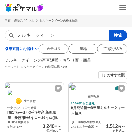
産直・通販のポケマル
ミルキークイーンの検索結果
検索
location_on
東京都にお届け
カテゴリ
産地
絞り込み
ミルキークイーンの産直通販・お取り寄せ商品
キーワード
ミルキークイーン
の検索結果:436件
おすすめ順
予約
立岡昭彦
小出信行
2026年9月に発送
9月発送新米8年産ミルキークィー
注文から1~2日で発送
[限定セール] 令和7年産 新潟県
ン精米
産 業務用米5キロ〜30キロ(無洗
新潟県妙高市
三重県多気郡多気町
米)
3,240
1,512
5キロ×1
〜
2kgミルキー白米
〜
円
〜
円
〜
+送料
800円
送料込み