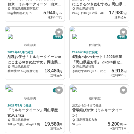
お米 ミルキークィーン 白米
にこまるorきぬむすめ」岡山県産
茨城県稲敷郡阿見町
岡山県総社市
5/10kg入
玄米 24kg
5,940
17,980
5kg/梱包あたり
〜
24kg（10kg×２袋、4kg×１袋）
円
〜
円
+送料
865円
送料込み
予約
予約
秋山款美
秋山款美
2026年10月に発送
2026年10月に発送
品種お任せ「ミルキークイーンor
4種食べ比べセット！2026年産
にこまるorきぬむすめ」岡山県産
「岡山県産お米」２kg×4個セッ
岡山県総社市
岡山県総社市
精米 25kg
ト
18,480
5,918
精米後22.5kg程度でお届け（9kg×２袋、4.5kg×１袋）
きぬむすめ2kg×１、にこまる2kg×１、ミルキー2kg×１、にじのきらめき2kg×１
円
円
送料込み
+送料
900円
予約
秋山款美
磯部英世
2026年9月に発送
注文から2~3日で発送
「ミルキークイーン」岡山県産
雪蔵銀ぴか米（ミルキークイー
玄米 24kg
ン）
岡山県総社市
福島県喜多方市
19,580
5,200
10kg×２袋、４kg×１袋
5kg
〜
円
円
〜
送料込み
+送料
778円