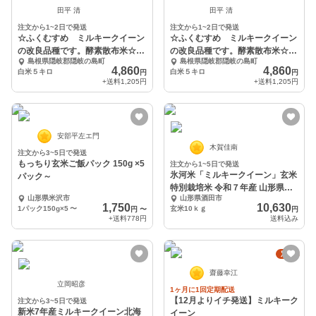
田平 清
田平 清
注文から1~2日で発送
注文から1~2日で発送
☆ふくむすめ ミルキークイーン
☆ふくむすめ ミルキークイーン
の改良品種です。酵素散布米☆白
の改良品種です。酵素散布米☆白
島根県隠岐郡隠岐の島町
島根県隠岐郡隠岐の島町
米5キロ
米5キロ
4,860
4,860
白米５キロ
白米５キロ
円
円
+送料
1,205円
+送料
1,205円
安部平左エ門
木賀佳南
注文から3~5日で発送
もっちり玄米ご飯パック 150g ×5
注文から1~5日で発送
氷河米「ミルキークイーン」玄米
パック～
特別栽培米 令和７年産 山形県庄
山形県米沢市
山形県酒田市
内産
1,750
10,630
1パック150g×5
〜
玄米10ｋｇ
円
〜
円
+送料
778円
送料込み
定期
齋藤幸江
立岡昭彦
1ヶ月に1回定期配送
【12月よりイチ発送】ミルキーク
注文から3~5日で発送
新米7年産ミルキークイーン北海
イーン