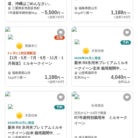
道、沖縄はごめんなさい。
三重県多気郡多気町
福島県郡山市
5,500
1,188
7年産新米精米後5kgミルキークィーン
〜
1kgポリ袋
〜
円
〜
円
〜
+送料
745円
+送料
745円
定期
予約
齋藤幸江
木賀佳南
2ヶ月に1回定期配送
【3月・5月・7月・9月・11月・1
2026年10月に発送
新米 R8氷河米プレミアムミルキ
月発送】ミルキークイーン
ークイーン玄米 栽培期間中、農
福島県郡山市
山形県酒田市
薬化学肥料不使用
1,188
4,040
1kgポリ袋
〜
玄米2kg
〜
円
〜
円
〜
+送料
745円
送料込み
松尾豊昌
予約
注文から7~14日で発送
木賀佳南
R7年産特別栽培米 ミルキーク
2026年10月に発送
イーン
新米 R8 氷河米プレミアムミルキ
ークイーン白米 栽培期間中、農
山形県酒田市
埼玉県羽生市