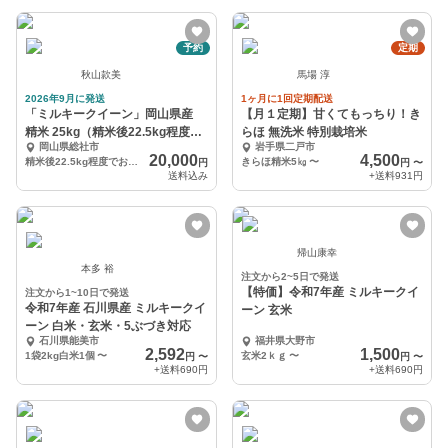
予約
定期
秋山款美
馬場 淳
2026年9月に発送
1ヶ月に1回定期配送
「ミルキークイーン」岡山県産
【月１定期】甘くてもっちり！き
精米 25kg（精米後22.5kg程度で
らほ 無洗米 特別栽培米
岡山県総社市
岩手県二戸市
のお届け）
20,000
4,500
精米後22.5kg程度でお届け(９kg×２袋、4.5kg×１袋)
きらほ精米5㎏
〜
円
円
〜
送料込み
+送料
931円
帰山康幸
本多 裕
注文から2~5日で発送
【特価】令和7年産 ミルキークイ
注文から1~10日で発送
令和7年産 石川県産 ミルキークイ
ーン 玄米
ーン 白米・玄米・5ぶづき対応
石川県能美市
福井県大野市
2,592
1,500
1袋2kg白米1個
〜
玄米2ｋｇ
〜
円
〜
円
〜
+送料
690円
+送料
690円