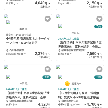
薬化学肥料不使用
4,040
2,150
白米2kg
〜
2kg×１袋
〜
円
〜
円
〜
送料込み
+送料
965円
予約
本多 裕
神田 忍
注文から1~16日で発送
令和7年産 石川県産 ミルキークイ
2026年10月に発送
【新米予約】ギネス世界記録「世
ーン 白米・5ぶづき対応
界最高米®」原料米認定 会津
石川県能美市
福島県耶麻郡猪苗代町
産 ゆうだい21
2,376
7,560
1袋2kg白米1個
〜
白米5キロ
〜
円
〜
円
〜
+送料
690円
+送料
778円
予約
予約
神田 忍
渡邉雅一
2026年10月に発送
2026年12月に発送
【新米予約】ギネス世界記録「世
【12月中旬頃より発送・送料無
界最高米®」原料米認定 会津
料】無洗米 令和8年産 山形県産ミ
福島県耶麻郡猪苗代町
山形県寒河江市
産 ゆうだい21
ルキークイーン
4,320
4,780
白米2キロ
令和8年産 ミルキークイーン無洗米 4kg
〜
円
円
〜
送料込み
送料込み