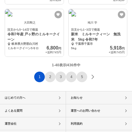
大田剛之
鳰川 学
注文から5~14日で発送
注文から1~3日で発送
令和7年産 戸ヶ野のミルキークイ
新米 ミルキークィーン 無洗
ーン
米 5kg 令和7年
岐阜県大野郡白川村
千葉県千葉市
6,800
5,918
ミルキークイーン5キロ
5kg
円
円
+送料
745円
+送料
745円
1-40表示/436件中
1
2
3
4
5
はじめての方へ
お知らせ
よくある質問
運営へのお問い合わせ
運営会社
利用規約