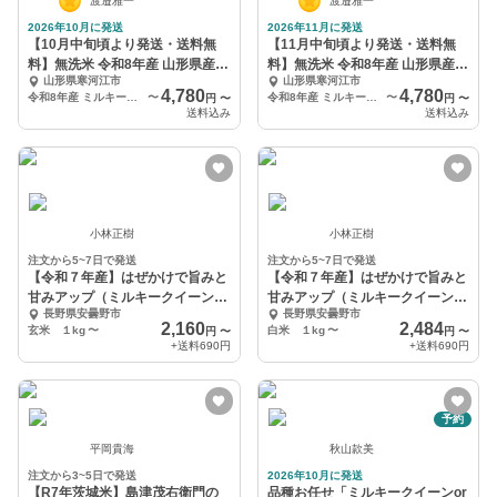
渡邉雅一
渡邉雅一
2026年10月に発送
2026年11月に発送
【10月中旬頃より発送・送料無
【11月中旬頃より発送・送料無
料】無洗米 令和8年産 山形県産ミ
料】無洗米 令和8年産 山形県産ミ
山形県寒河江市
山形県寒河江市
ルキークイーン
ルキークイーン
4,780
4,780
令和8年産 ミルキークイーン無洗米 4kg
〜
令和8年産 ミルキークイーン無洗米 4kg
〜
円
〜
円
〜
送料込み
送料込み
小林正樹
小林正樹
注文から5~7日で発送
注文から5~7日で発送
【令和７年産】はぜかけで旨みと
【令和７年産】はぜかけで旨みと
甘みアップ（ミルキークイーン/
甘みアップ（ミルキークイーン/
長野県安曇野市
長野県安曇野市
玄米）【自然栽培】
白米）【自然栽培】
2,160
2,484
玄米 １kg
〜
白米 １kg
〜
円
〜
円
〜
+送料
690円
+送料
690円
予約
平岡貴海
秋山款美
注文から3~5日で発送
2026年10月に発送
【R7年茨城米】島津茂右衛門の
品種お任せ「ミルキークイーンor