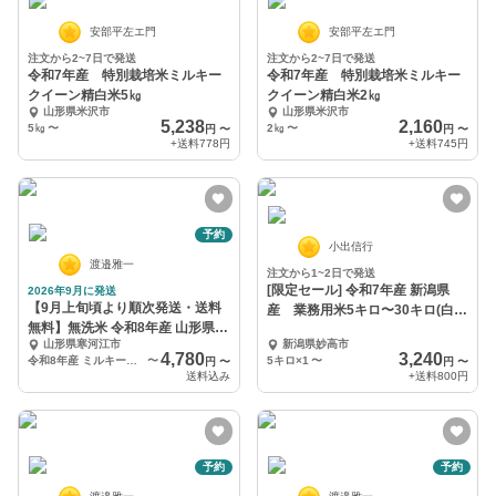
安部平左エ門
安部平左エ門
注文から2~7日で発送
注文から2~7日で発送
令和7年産 特別栽培米ミルキー
令和7年産 特別栽培米ミルキー
クイーン精白米5㎏
クイーン精白米2㎏
山形県米沢市
山形県米沢市
5,238
2,160
5㎏
〜
2㎏
〜
円
〜
円
〜
+送料
778円
+送料
745円
予約
小出信行
渡邉雅一
注文から1~2日で発送
[限定セール] 令和7年産 新潟県
2026年9月に発送
【9月上旬頃より順次発送・送料
産 業務用米5キロ〜30キロ(白
無料】無洗米 令和8年産 山形県産
米)
山形県寒河江市
新潟県妙高市
ミルキークイーン
4,780
3,240
令和8年産 ミルキークイーン無洗米 4kg
〜
5キロ×1
〜
円
〜
円
〜
送料込み
+送料
800円
予約
予約