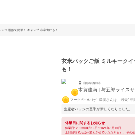
レンジ,湯煎で簡単！ キャンプ,非常食にも！
玄米パックご飯 ミルキークイー
も！
山形県酒田市
木賀佳南 | 与五郎ライス
マークのついた生産者さんは、過去1年
生産者バッジの基準が新しくなりました。
休業日に関するお知らせ
休業日: 2026年8月13日~2026年8月16日
上記日程でお盆休業とさせていただきます。 その