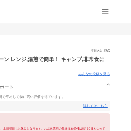
本日あと 15点
ン レンジ,湯煎で簡単！ キャンプ,非常食に
みんなの投稿を見る
サポート
間で平均して特に高い評価を得ています。
詳しくはこちら
他、土日祝日もお休みとなります。お盆休業前の最終注文受付は8月10日となって