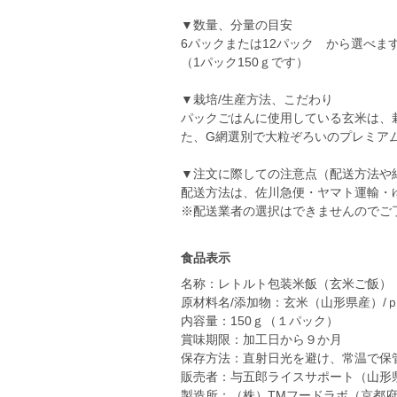
▼数量、分量の目安
6パックまたは12パック から選べま
（1パック150ｇです）
▼栽培/生産方法、こだわり
パックごはんに使用している玄米は、
た、G網選別で大粒ぞろいのプレミア
▼注文に際しての注意点（配送方法や
配送方法は、佐川急便・ヤマト運輸・
食品表示
名称：レトルト包装米飯（玄米ご飯）
原材料名/添加物：玄米（山形県産）/
内容量：150ｇ（１パック）
賞味期限：加工日から９か月
保存方法：直射日光を避け、常温で保
販売者：与五郎ライスサポート（山形