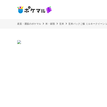
産直・通販のポケマル
米・穀類
玄米
玄米パックご飯 ミルキークイーン 