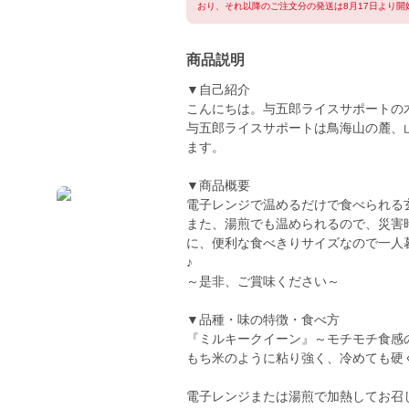
おり、それ以降のご注文分の発送は8月17日より開
商品説明
▼自己紹介
こんにちは。与五郎ライスサポートの
与五郎ライスサポートは鳥海山の麓、
ます。
▼商品概要
電子レンジで温めるだけで食べられる
また、湯煎でも温められるので、災害
に、便利な食べきりサイズなので一人
♪
～是非、ご賞味ください～
▼品種・味の特徴・食べ方
『ミルキークイーン』～モチモチ食感
もち米のように粘り強く、冷めても硬
電子レンジまたは湯煎で加熱してお召