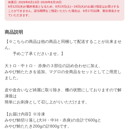
休業日: 2026年8月13日~2026年8月16日
8月12日(水)が最終発送となるため、8月15日(土)～19日(火)のお届け指定はお受けする
ことができません。該当期間をご指定いただいた場合は、8月17日以降、順次発送させ
ていただきます。
商品説明
【※こちらの商品は他の商品と同梱して配送することが出来ませ
ん。
予めご了承くださいませ。】
大トロ・中トロ・ 赤身の３部位の詰め合わせに加え、
みやび鮪たたきを追加。マグロの全商品をセットとしてご用意し
ました。
皮や血合いなど綺麗に取り除き、柵の状態にしておりますので解
凍後は
簡単にお刺身として召し上がりいただけます。
【お届け内容】※冷凍
みやび鮪切り落し(大ﾄﾛ・中ﾄﾛ・赤身)の合計で600gと
みやび鮪たたき200gの計800gです。