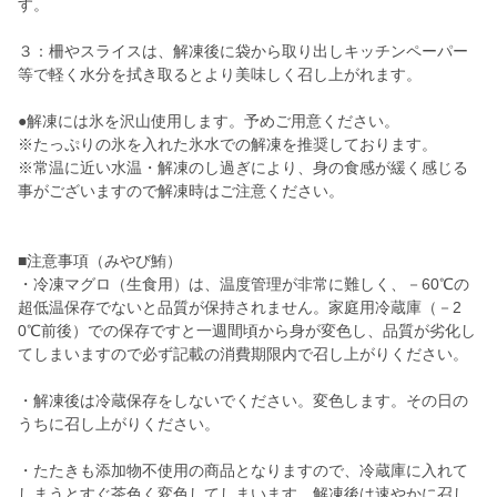
す。
３：柵やスライスは、解凍後に袋から取り出しキッチンペーパー
等で軽く水分を拭き取るとより美味しく召し上がれます。
●解凍には氷を沢山使用します。予めご用意ください。
※たっぷりの氷を入れた氷水での解凍を推奨しております。
※常温に近い水温・解凍のし過ぎにより、身の食感が緩く感じる
事がございますので解凍時はご注意ください。
■注意事項（みやび鮪）
・冷凍マグロ（生食用）は、温度管理が非常に難しく、－60℃の
超低温保存でないと品質が保持されません。家庭用冷蔵庫（－2
0℃前後）での保存ですと一週間頃から身が変色し、品質が劣化し
てしまいますので必ず記載の消費期限内で召し上がりください。
・解凍後は冷蔵保存をしないでください。変色します。その日の
うちに召し上がりください。
・たたきも添加物不使用の商品となりますので、冷蔵庫に入れて
しまうとすぐ茶色く変色してしまいます。解凍後は速やかに召し