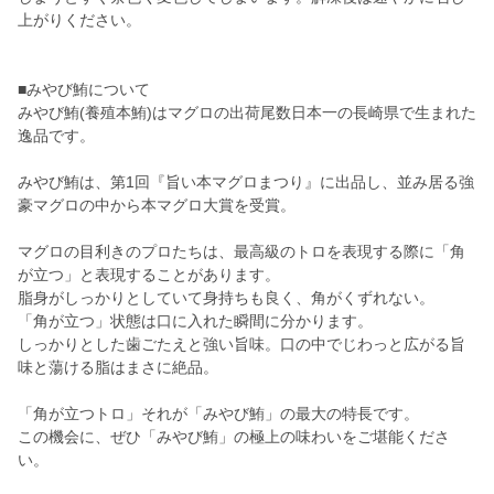
上がりください。
■みやび鮪について
みやび鮪(養殖本鮪)はマグロの出荷尾数日本一の長崎県で生まれた
逸品です。
みやび鮪は、第1回『旨い本マグロまつり』に出品し、並み居る強
豪マグロの中から本マグロ大賞を受賞。
マグロの目利きのプロたちは、最高級のトロを表現する際に「角
が立つ」と表現することがあります。
脂身がしっかりとしていて身持ちも良く、角がくずれない。
「角が立つ」状態は口に入れた瞬間に分かります。
しっかりとした歯ごたえと強い旨味。口の中でじわっと広がる旨
味と蕩ける脂はまさに絶品。
「角が立つトロ」それが「みやび鮪」の最大の特長です。
この機会に、ぜひ「みやび鮪」の極上の味わいをご堪能くださ
い。