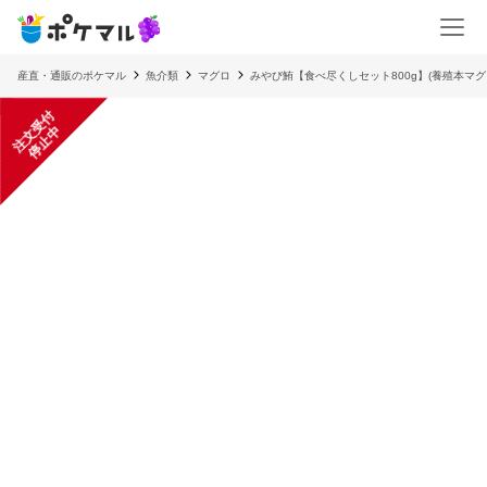
産直・通販のポケマル
魚介類
マグロ
みやび鮪【食べ尽くしセット800g】(養殖本マグ
注
文
受
付
停
止
中