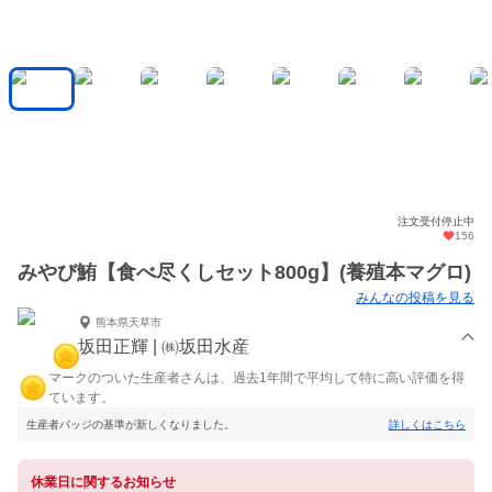
注文受付停止中
156
みやび鮪【食べ尽くしセット800g】(養殖本マグロ)
みんなの投稿を見る
熊本県天草市
坂田正輝 | ㈱坂田水産
マークのついた生産者さんは、過去1年間で平均して特に高い評価を得
ています。
生産者バッジの基準が新しくなりました。
詳しくはこちら
休業日に関するお知らせ