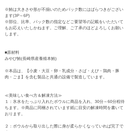
※鮪は大きさや形が不揃いのためパック数にはばらつきがござい
ます(3P～6P)
※部位、比率、パック数の指定などご要望等の記載をいただいて
もお応えいたしかねます。ご理解、ご了承のほどよろしくお願い
します。
■原材料
みやび鮪(長崎県産養殖本鮪)
※本品は、【小麦・大豆・卵・乳成分・さば・えび・鶏肉・豚
肉・ごま】を含む製品と共通の設備で製造しています。
≪美味しい食べ方＆解凍方法≫
１：氷水をたっぷり入れたボウルに商品を入れ、30分～60分程待
ちます。※商品に同梱されています紙に目安の解凍時間を書いて
おります。
２：ボウルから取り出した際に身が柔らかくなっていれば完了で