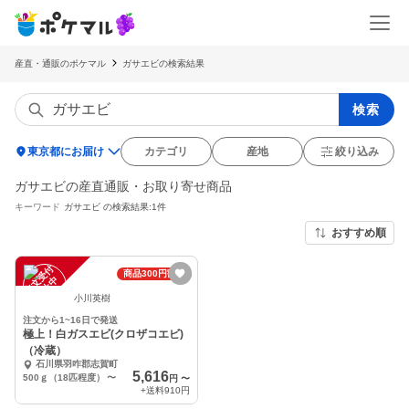
産直・通販のポケマル
ガサエビの検索結果
検索
location_on
東京都にお届け
カテゴリ
産地
絞り込み
ガサエビの産直通販・お取り寄せ商品
キーワード
ガサエビ
の検索結果:1件
おすすめ順
注
文
受
付
停
止
商品300円割引
中
小川英樹
注文から1~16日で発送
極上！白ガスエビ(クロザコエビ)
（冷蔵）
石川県羽咋郡志賀町
5,616
500ｇ（18匹程度）
〜
円
〜
+送料
910円