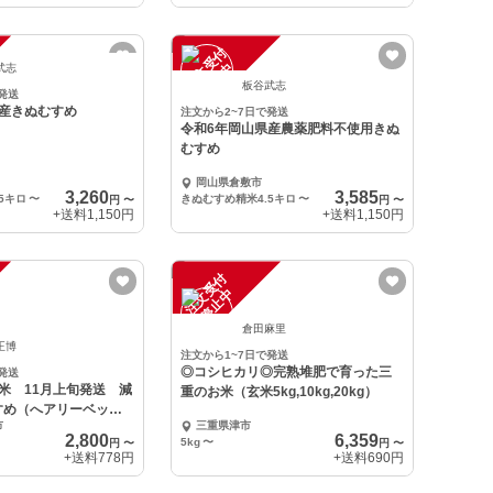
注
文
受
付
停
止
中
武志
板谷武志
発送
県産きぬむすめ
注文から2~7日で発送
令和6年岡山県産農薬肥料不使用きぬ
むすめ
岡山県倉敷市
3,260
3,585
5キロ
〜
きぬむすめ精米4.5キロ
〜
円
〜
円
〜
+送料
1,150円
+送料
1,150円
注
文
受
付
停
止
中
倉田麻里
正博
注文から1~7日で発送
◎コシヒカリ◎完熟堆肥で育った三
発送
米 11月上旬発送 減
重のお米（玄米5kg,10kg,20kg）
すめ（へアリーベッジ
市
三重県津市
2,800
6,359
5kg
〜
円
〜
円
〜
+送料
778円
+送料
690円