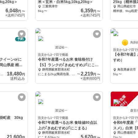
g,20kg＞
米＜玄米・白米5kg,10kg,20kg＞
25kg（精米後
三重県津市
岡山県総社市
6,048
6,359
5kg
〜
円
〜
円
〜
+送料
745円
+送料
745円
予約
鳥飼
渡辺祐一
注文から2~7日で
【令和7年産】
注文から2~7日で発送
クイーンorに
令和7年産選べるお米 食味格付け
すめ）
岡山県産 精米
【S】ランクの｢きぬむすめ｣/｢にこま
静岡県駿東郡清水町
鳥取県倉吉市
る｣
18,480
2,219
精米後22.5kg程度でお届け（9kg×２袋、4.5kg×１袋）
にこまる2kg(簡易包装、プチプチ等緩衝材不使用)
〜
5㎏
〜
円
円
〜
送料込み
+送料
600円
一
在
庫
切
時
れ
渡辺祐一
森安
町産 30kg
注文から1~7日で発送
注文から3~7日で
令和7年産選べるお米 食味値80点以
令和6年度産「
上の｢きぬむすめ｣/｢にこまる｣
スメ)」白米【
静岡県駿東郡清水町
岡山県備前市
21,600
5,670
にこまる5kg
〜
2㎏
〜
円
円
〜