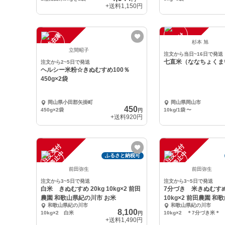
+送料
1,150円
一
在
庫
切
注
文
受
付
停
止
中
杉本 旭
時
れ
立間昭子
注文から当日~16日で発送
七直米（ななちょくま
注文から2~5日で発送
ヘルシー米粉☆きぬむすめ100％
450g×2袋
岡山県小田郡矢掛町
岡山県岡山市
450
450g×2袋
10kg/1袋
〜
円
+送料
920円
注
文
受
付
停
止
注
文
受
付
停
止
中
中
ふるさと納税可
前田弥生
前田弥生
注文から3~5日で発送
注文から3~5日で発送
白米 きぬむすめ 20kg 10kg×2 前田
7分づき 米きぬむすめ 
農園 和歌山県紀の川市 お米
10kg×2 前田農園 
和歌山県紀の川市
和歌山県紀の川市
お米
8,100
10kg×2 白米
10kg×2 ＊7分づき米＊
円
+送料
1,490円