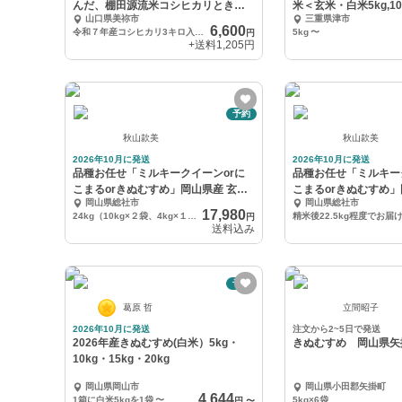
んだ、棚田源流米コシヒカリときぬ
米＜玄米・白米5kg,10k
山口県美祢市
三重県津市
むすめセット
6,600
令和７年産コシヒカリ3キロ入り１袋＋令和７年産きぬむすめ3キロ入り１袋合計６キロ精米済み
5kg
〜
円
+送料
1,205円
予約
秋山款美
秋山款美
2026年10月に発送
2026年10月に発送
品種お任せ「ミルキークイーンorに
品種お任せ「ミルキー
こまるorきぬむすめ」岡山県産 玄米
こまるorきぬむすめ」
岡山県総社市
岡山県総社市
24kg
25kg
17,980
24kg（10kg×２袋、4kg×１袋）
円
送料込み
予約
葛原 哲
立間昭子
2026年10月に発送
注文から2~5日で発送
2026年産きぬむすめ(白米）5kg・
きぬむすめ 岡山県矢掛
10kg・15kg・20kg
岡山県岡山市
岡山県小田郡矢掛町
4,644
1箱に白米5kgを1袋
〜
5kg×6袋
円
〜