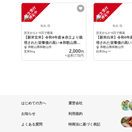
注
文
受
付
停
止
注
文
受
付
停
止
中
中
矢出 功
矢出 功
注文から1~5日で発送
注文から2~5日で発送
【新米玄米】令和4年産★赤土より栽
【新米白米】令和4年
培された栄養価の高い★和歌山県山
培された栄養価の高い
和歌山県和歌山市
和歌山県和歌山市
東産きぬむすめ
東産きぬむすめ
2,000
玄米5kg
白米3kg
〜
円
+送料
778円
はじめての方へ
運営会社
お知らせ
利用規約
よくある質問
特商法に基づく表記