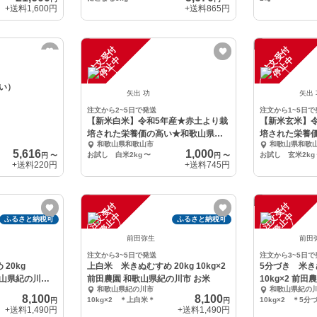
+送料
1,600円
+送料
865円
注
文
受
付
停
止
注
文
受
付
停
止
中
中
い）
矢出 功
矢出
注文から2~5日で発送
注文から1~5日で
【新米白米】令和5年産★赤土より栽
【新米玄米】
培された栄養価の高い★和歌山県山
培された栄養
和歌山県和歌山市
和歌山県和歌
東産きぬむすめ
東産きぬむす
5,616
1,000
お試し 白米2kg
〜
お試し 玄米2kg
円
〜
円
〜
+送料
220円
+送料
745円
注
文
受
付
停
止
注
文
受
付
停
止
中
中
ふるさと納税可
ふるさと納税可
前田弥生
前田
注文から3~5日で発送
注文から3~5日で
20kg
上白米 米きぬむすめ 20kg 10kg×2
5分づき 米きぬ
和歌山県紀の川市
前田農園 和歌山県紀の川市 お米
10kg×2 前
和歌山県紀の川市
和歌山県紀の
お米
8,100
8,100
10kg×2 ＊上白米＊
10kg×2 ＊5分
円
円
+送料
1,490円
+送料
1,490円