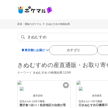
産直・通販のポケマル
きぬむすめの検索結果
location_on
カテゴリ
東京都にお届け
きぬむすめの産直通販・お取り寄
キーワード
きぬむすめ
の検索結果:115件
藤井直樹
倉田麻里
注文から5~10日で発送
注文から1~7日で発送
贅沢食べ比べ！桂岩地区の自然が育
◎きぬむすめ◎農業不使