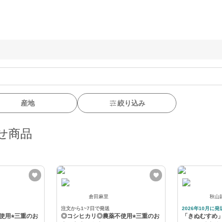
産地
絞り込み
せ商品
倉田麻里
秋山
注文から1~7日で発送
2026年10月に発
用⭐︎三重のお
◎コシヒカリ◎農薬不使用⭐︎三重のお
「きぬむすめ」