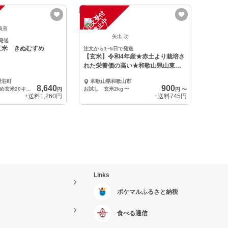
注
文
受
付
停
止
中
義喜
矢出 功
発送
江米 きぬむすめ
注文から1~5日で発送
【玄米】令和4年産★赤土より栽培さ
れた栄養価の高い★和歌山県山東産
きぬむすめ
愛荘町
和歌山県和歌山市
8,640
900
つきたて推奨のため玄米20キロ出荷
お試し 玄米2kg
〜
円
円
〜
+送料
1,260円
+送料
745円
Links
ポケマルふるさと納税
食べる通信