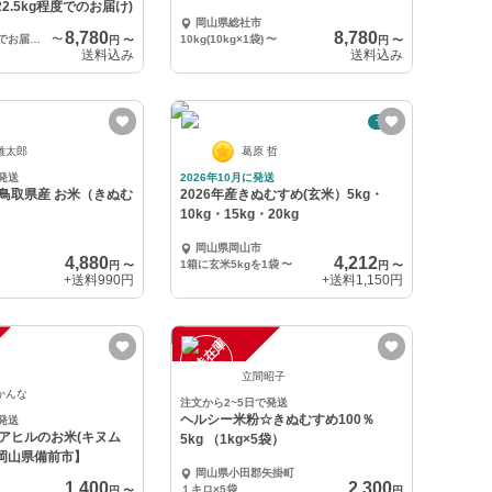
22.5kg程度でのお届け)
岡山県総社市
8,780
8,780
精米後、9kg程度でお届け(9kg×1袋)
〜
10kg(10kg×1袋)
〜
円
〜
円
〜
送料込み
送料込み
予約
雄太郎
葛原 哲
発送
2026年10月に発送
鳥取県産 お米（きぬむ
2026年産きぬむすめ(玄米）5kg・
10kg・15kg・20kg
岡山県岡山市
4,880
4,212
1箱に玄米5kgを1袋
〜
円
〜
円
〜
+送料
990円
+送料
1,150円
一
在
庫
切
時
れ
立間昭子
かんな
注文から2~5日で発送
ヘルシー米粉☆きぬむすめ100％
発送
アヒルのお米(キヌム
5kg （1kg×5袋）
岡山県備前市】
岡山県小田郡矢掛町
1,400
2,300
１キロ×5袋
円
〜
円