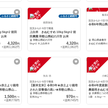
注
文
受
付
停
止
注
文
受
付
停
止
中
中
板谷
ふるさと納税可
ふるさと納税可
注文から2~7日で
前田弥生
令和6年岡山
注文から2~5日で発送
5kg×2 前田
上白米 きぬむすめ 10kg 5kg×2 前
 お米
田農園 和歌山県紀の川市 お米
和歌山県紀の川市
岡山県倉敷市
4,320
4,320
※
5kg×2 ※上白米※
きぬむすめ精米4.
円
円
+送料
1,062円
+送料
1,062円
注
文
受
付
停
止
注
文
受
付
停
止
中
中
矢出 功
小林
注文から1~5日で発送
注文から2~6日で
★赤土より栽培
【新米玄米】令和3年★赤土より栽培
令和4年度産新
和歌山県山東
された栄養価の高い★和歌山県山東
農栽培きぬむ
和歌山県和歌山市
兵庫県たつの
産きぬむすめ★
米） ※精米
1,500
970
玄米2kg
〜
1袋 4.5kg~
〜
円
〜
円
〜
+送料
778円
+送料
745円