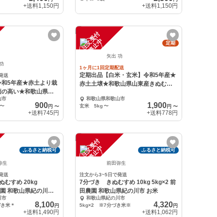
+送料
1,150円
+送料
1,150円
注
文
受
付
停
止
中
定期
矢出 功
 功
1ヶ月に1回定期配送
定期出品【白米・玄米】令和5年産★
発送
令和5年産★赤土より栽
赤土土壌★和歌山県山東産きぬむす
価の高い★和歌山県山
め
山市
和歌山県和歌山市
め
900
1,900
〜
玄米 5kg
〜
円
〜
円
〜
+送料
745円
+送料
778円
注
文
受
付
停
止
中
ふるさと納税可
ふるさと納税可
弥生
前田弥生
発送
注文から3~5日で発送
むすめ 20kg
7分づき きぬむすめ 10kg 5kg×2 前
田農園 和歌山県紀の川市
田農園 和歌山県紀の川市 お米
川市
和歌山県紀の川市
8,100
4,320
づき米＊
5kg×2 ※7分づき米※
円
円
+送料
1,490円
+送料
1,062円