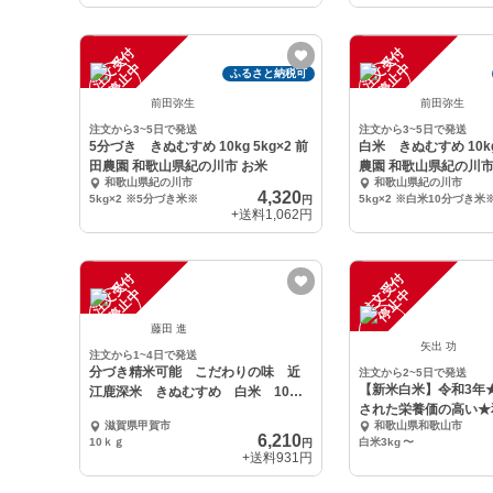
注
文
受
付
停
止
注
文
受
付
停
止
中
中
ふるさと納税可
前田弥生
前田弥生
注文から3~5日で発送
注文から3~5日で発送
5分づき きぬむすめ 10kg 5kg×2 前
白米 きぬむすめ 10kg 
田農園 和歌山県紀の川市 お米
農園 和歌山県紀の川市
和歌山県紀の川市
和歌山県紀の川市
4,320
5kg×2 ※5分づき米※
5kg×2 ※白米10分づき米
円
+送料
1,062円
注
文
受
付
停
止
注
文
受
付
停
止
中
中
藤田 進
矢出 功
注文から1~4日で発送
分づき精米可能 こだわりの味 近
注文から2~5日で発送
【新米白米】令和3年
江鹿深米 きぬむすめ 白米 10ｋ
された栄養価の高い★
ｇ
滋賀県甲賀市
和歌山県和歌山市
産きぬむすめ★
6,210
10ｋｇ
白米3kg
〜
円
+送料
931円