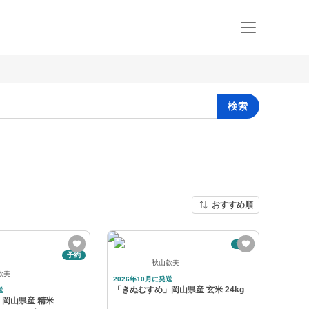
検索
おすすめ順
予約
予約
秋山款美
款美
2026年10月に発送
「きぬむすめ」岡山県産 玄米 24kg
送
岡山県産 精米