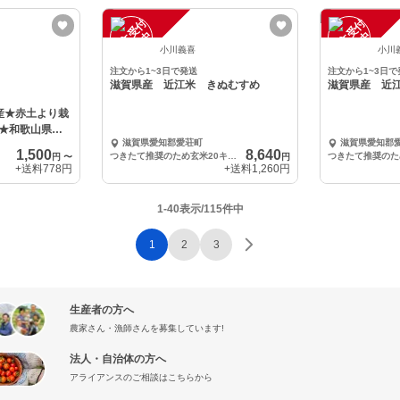
注
文
受
付
停
止
注
文
受
付
停
止
中
中
小川義喜
小川
注文から1~3日で発送
注文から1~3日で
滋賀県産 近江米 きぬむすめ
滋賀県産 近
産★赤土より栽
★和歌山県山
滋賀県愛知郡愛荘町
滋賀県愛知郡
1,500
8,640
つきたて推奨のため玄米20キロ出荷
円
〜
円
+送料
778円
+送料
1,260円
1-40表示/115件中
1
2
3
生産者の方へ
農家さん・漁師さんを募集しています!
法人・自治体の方へ
アライアンスのご相談はこちらから