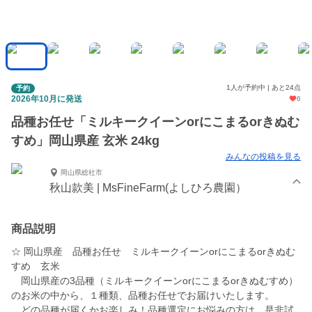
1人が予約中 | あと24点
予約
2026年10月に発送
6
品種お任せ「ミルキークイーンorにこまるorきぬむ
すめ」岡山県産 玄米 24kg
みんなの投稿を見る
岡山県総社市
秋山款美 | MsFineFarm(よしひろ農園）
商品説明
☆ 岡山県産 品種お任せ ミルキークイーンorにこまるorきぬむ
すめ 玄米
岡山県産の3品種（ミルキークイーンorにこまるorきぬむすめ）
のお米の中から、１種類、品種お任せでお届けいたします。
どの品種が届くかお楽しみ！品種選定にお悩みの方は、是非試