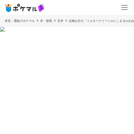
産直・通販のポケマル
米・穀類
玄米
品種お任せ「ミルキークイーンorにこまるorきぬむ