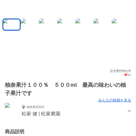
注文受付停止中
10
柚奈果汁１００％ ５００ml 最高の味わいの柚
子果汁です
みんなの投稿を見る
徳島県美馬市
松家 健 | 松家農園
商品説明