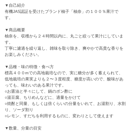
▼自己紹介
有機JAS認証を受けたブランド柚子「柚奈」の１００％果汁で
す。
▼商品概要
柚奈を、収穫から２４時間以内に、丸ごと絞って果汁にしていま
す。
丁寧に濾過を繰り返し、雑味を取り除き、爽やかで高貴な香りを
お楽しみください。
▼品種・味の特徴・食べ方
標高４００mでの高地栽培なので、実に糖分が多く蓄えられて、
低地栽培の果実よりも２〜３度程度、糖度が高いので、酸味があ
っても、味わいのある果汁です。
○お醤油と半々にして、鍋のポン酢に
○湯豆腐、ちりめんなどに、適量をかけて
○焼酎と同量、もしくは倍くらいの分量をいれて、お湯割り、水割
り、ソーダ割り
○レモン、すだちを利用するものに、変わりとして使えます
▼数量、分量の目安