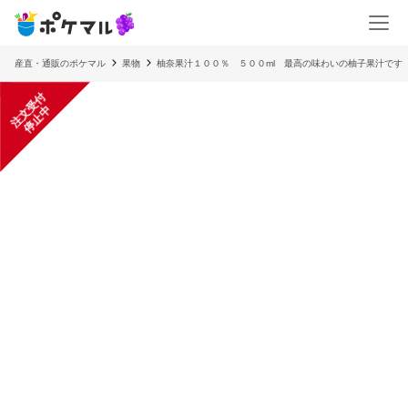
産直・通販のポケマル
果物
柚奈果汁１００％ ５００ml 最高の味わいの柚子果汁です
注
文
受
付
停
止
中