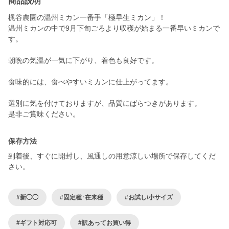
商品説明
梶谷農園の温州ミカン一番手「極早生ミカン」！
温州ミカンの中で9月下旬ごろより収穫が始まる一番早いミカンで
す。
朝晩の気温が一気に下がり、着色も良好です。
食味的には、食べやすいミカンに仕上がってます。
選別に気を付けておりますが、品質にばらつきがあります。
是非ご賞味ください。
保存方法
到着後、すぐに開封し、風通しの用意涼しい場所で保存してくだ
さい。
#新◯◯
#固定種･在来種
#お試し/小サイズ
#ギフト対応可
#訳あってお買い得