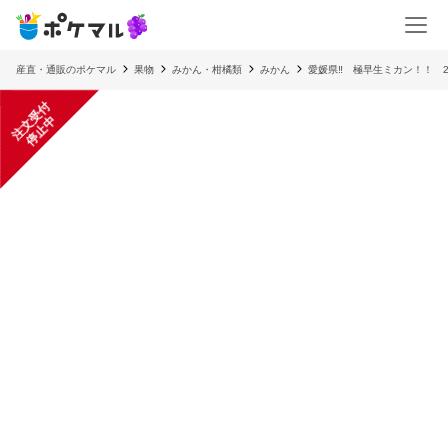
産直・通販のポケマル
果物
みかん・柑橘類
みかん
愛媛県‼ 極早生ミカン！！ 
注
文
受
付
停
止
中