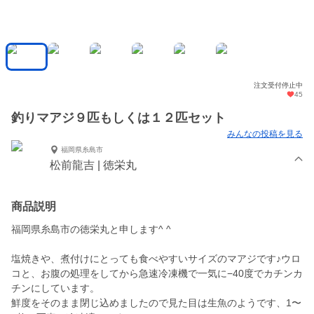
注文受付停止中
45
釣りマアジ９匹もしくは１２匹セット
みんなの投稿を見る
福岡県糸島市
松前龍吉 | 徳栄丸
商品説明
福岡県糸島市の徳栄丸と申します^ ^
塩焼きや、煮付けにとっても食べやすいサイズのマアジです♪ウロ
コと、お腹の処理をしてから急速冷凍機で一気に−40度でカチンカ
チンにしています。
鮮度をそのまま閉じ込めましたので見た目は生魚のようです、1〜