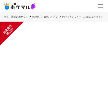
産直・通販のポケマル
魚介類
青魚
アジ
釣りマアジ９匹もしくは１２匹セット
注
文
受
付
停
止
中