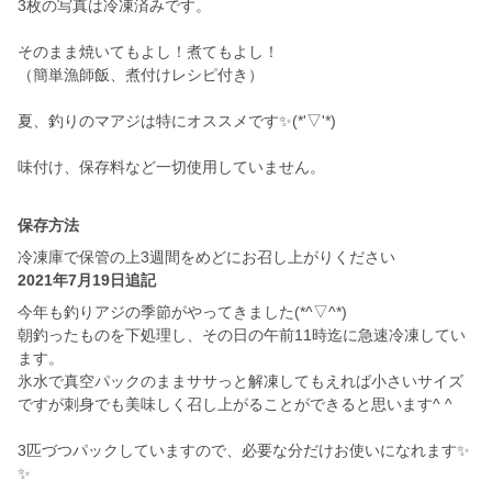
3枚の写真は冷凍済みです。
そのまま焼いてもよし！煮てもよし！
（簡単漁師飯、煮付けレシピ付き）
夏、釣りのマアジは特にオススメです✨(*'▽'*)
味付け、保存料など一切使用していません。
保存方法
冷凍庫で保管の上3週間をめどにお召し上がりください
2021年7月19日追記
今年も釣りアジの季節がやってきました(*^▽^*)
朝釣ったものを下処理し、その日の午前11時迄に急速冷凍してい
ます。
氷水で真空パックのままササっと解凍してもえれば小さいサイズ
ですが刺身でも美味しく召し上がることができると思います^ ^
3匹づつパックしていますので、必要な分だけお使いになれます✨
✨