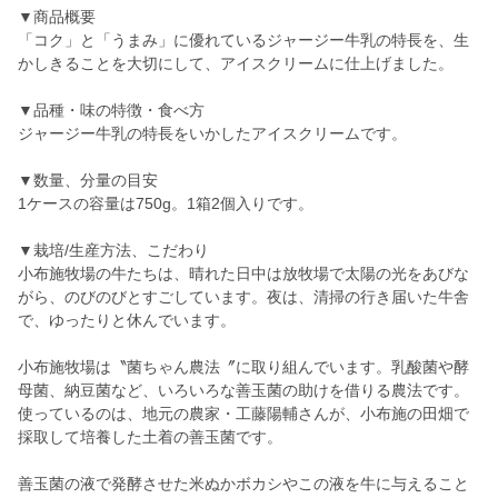
▼商品概要
「コク」と「うまみ」に優れているジャージー牛乳の特長を、生
かしきることを大切にして、アイスクリームに仕上げました。
▼品種・味の特徴・食べ方
ジャージー牛乳の特長をいかしたアイスクリームです。
▼数量、分量の目安
1ケースの容量は750g。1箱2個入りです。
▼栽培/生産方法、こだわり
小布施牧場の牛たちは、晴れた日中は放牧場で太陽の光をあびな
がら、のびのびとすごしています。夜は、清掃の行き届いた牛舎
で、ゆったりと休んでいます。
小布施牧場は〝菌ちゃん農法〞に取り組んでいます。乳酸菌や酵
母菌、納豆菌など、いろいろな善玉菌の助けを借りる農法です。
使っているのは、地元の農家・工藤陽輔さんが、小布施の田畑で
採取して培養した土着の善玉菌です。
善玉菌の液で発酵させた米ぬかボカシやこの液を牛に与えること