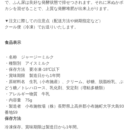
で、ふん尿は良好な発酵状態で排せつされます。それに米ぬかボ
カシを混ぜることで、上質な発酵堆肥が出来上がります。
▼注文に際しての注意点（配送方法や納期指定など）
クール便（冷凍）でお送りいたします。
食品表示
・名称 ジャージーミルク
・種類別 アイスミルク
・保存方法 要冷凍-18℃以下
・賞味期限 製造日から1年間
・原材料名 生乳（小布施産）、クリーム、砂糖、脱脂粉乳、ぶ
どう糖／トレハロース、乳化剤、安定剤（増粘多糖類）
・アレルギー物質 牛乳
・内容量 75g
・製造者 小布施牧場（株）長野県上高井郡小布施町大字大島93
番地59
保存方法
冷凍保存。賞味期限は製造日から1年間。