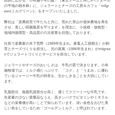
西部に広がる「小布施千年の森」（東京ドームと同じ5ヘクタール
の平地の雑木林）に、ジェラートとチーズの工房＆カフェ「milgr
een(ミルグリーン)」をオープンいたしました。
弊社は「楽農経営で牛たちと共に、荒れた里山や遊休農地を再生
させ、美しい田園風景を守ります」を理念に、小規模・放牧型・
地域内循環型・高品質の六次産業を目指しております。
社長で楽農家の木下荒野（1989年生まれ。家畜人工授精士）が飼
育とチーズづくりを担当し、兄の真風（1986年生まれ）がmilgree
nでジェラートづくりとサービスを担当しています。
ジェラートやチーズのおいしさは、牛乳の質で決まります。小布
施牧場では、ミルク感たっぷりで、「コク」と「うまみ」に優れ
ているジャージー牛乳の特長を、生かしきることを大切にしてい
ます。
乳脂肪分、無脂乳固形分が高く、濃くてクリーミーな牛乳です。
生産量の少ない貴重品なうえ、高タンパクでビタミンやミネラル
などの栄養価が高いことで知られています。淡い金色をおびた美
しい色をしているため「ゴールデンミルク」と呼ばれています。