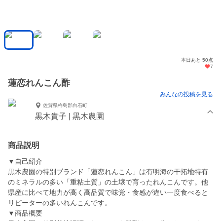
本日あと 50点
7
蓮恋れんこん酢
みんなの投稿を見る
佐賀県杵島郡白石町
黒木貴子 | 黒木農園
商品説明
▼自己紹介
黒木農園の特別ブランド「蓮恋れんこん」は有明海の干拓地特有
のミネラルの多い「重粘土質」の土壌で育ったれんこんです。他
県産に比べて地力が高く高品質で味覚・食感が違い一度食べると
リピーターの多いれんこんです。
▼商品概要