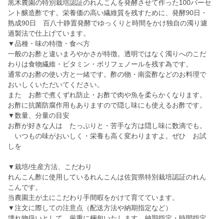
黒木農園の特別栽培認証のれんこんを発酵させて作った100パーセ
ント醸造酢です。栄養価の高い繊維質を残すために、発酵90日・
熟成90日 百八十静置発酵でゆっくりと時間をかけ独自の濁り濾
過製法で仕上げています。
▼品種・味の特徴・食べ方
一般のお酢と違いまろやかさが特徴。透明ではなく濁りへのこだ
わりは食物繊維・ビタミン・ポリフェノールを残す為です。
通常のお酢の使い方と一緒です。酢の物・南蛮酢などのお料理で
おいしくいただいてください。
また お酢で煮くずれ防止・お酢で肉や魚を柔らかくなります。
お酢に抗菌防腐作用もありますので隠し味にも使えるお酢です。
▼数量、分量の目安
お酢が好きな人は たっぷりと・苦手な方は隠し味に数滴でも。
いつもの味がおいしく・栄養も高く変わりますよ。ぜひ お試
しを
▼栽培/生産方法、こだわり
れんこん酢に使用しているれんこんは佐賀県特別栽培認証のれん
こんです。
当農園主が土にこだわり手間暇をかけて育てています。
▼注文に際しての注意点（配送方法や納期指定など）
壊れ物扱いとして 厳重に梱包いたします。納期指定・時間指定