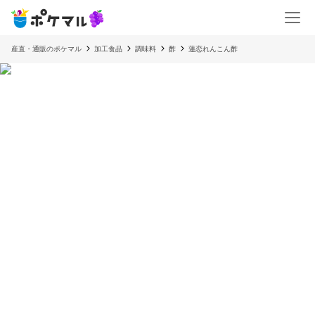
産直・通販のポケマル
加工食品
調味料
酢
蓮恋れんこん酢