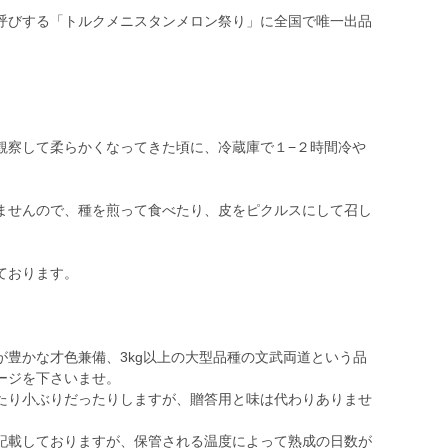
呼びする「トルクメニスタンメロン祭り」に全国で唯一出品
観察して柔らかくなってきた頃に、冷蔵庫で１−２時間冷や
ませんので、種を煎って食べたり、皮をピクルスにして召し
ております。
が豊かな才色兼備、3kg以上の大型品種の文武両道という品
ージを下さいませ。
たり小ぶりだったりしますが、贈答用と味は代わりありませ
記載しておりますが、保管される温度によって熟成の日数が