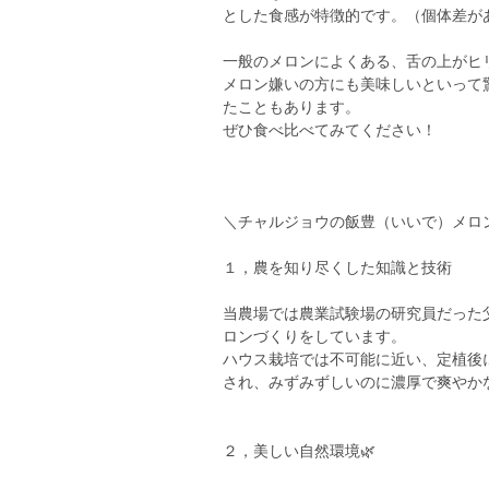
とした食感が特徴的です。（個体差が
一般のメロンによくある、舌の上がヒ
メロン嫌いの方にも美味しいといって
たこともあります。
ぜひ食べ比べてみてください！
＼チャルジョウの飯豊（いいで）メロン
１，農を知り尽くした知識と技術
当農場では農業試験場の研究員だった
ロンづくりをしています。
ハウス栽培では不可能に近い、定植後
され、みずみずしいのに濃厚で爽やか
２，美しい自然環境🌿