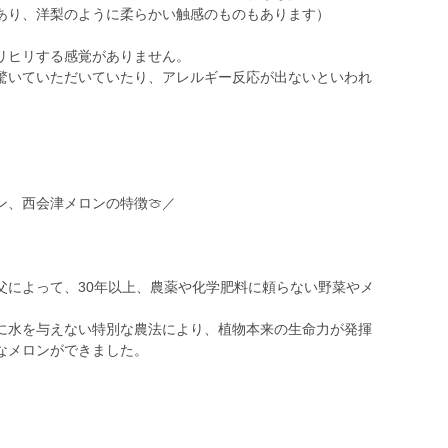
あり、洋梨のように柔らかい触感のものもあります）
リヒリする感覚がありません。
驚いていただいていたり、アレルギー反応が出ないといわれ
、西会津メロンの特徴🍈／
父によって、30年以上、農薬や化学肥料に頼らない野菜やメ
に水を与えない特別な農法により、植物本来の生命力が発揮
なメロンができました。