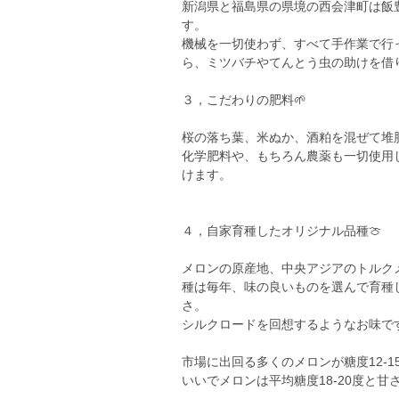
新潟県と福島県の県境の西会津町は飯
す。
機械を一切使わず、すべて手作業で行
ら、ミツバチやてんとう虫の助けを借
３，こだわりの肥料🌱
桜の落ち葉、米ぬか、酒粕を混ぜて堆
化学肥料や、もちろん農薬も一切使用
けます。
４，自家育種したオリジナル品種🍈
メロンの原産地、中央アジアのトルク
種は毎年、味の良いものを選んで育種
さ。
シルクロードを回想するようなお味で
市場に出回る多くのメロンが糖度12-1
いいでメロンは平均糖度18-20度と甘