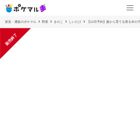
産直・通販のポケマル
野菜
きのこ
しいたけ
【10月予約】森から育てる香る木の子
販売終了