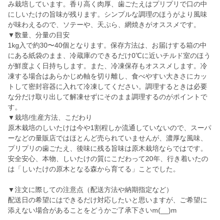
み栽培しています。香り高く肉厚、歯ごたえはプリプリで口の中
にしいたけの旨味が残ります。シンプルな調理のほうがより風味
が味わえるので、ソテーや、天ぷら、網焼きがオススメです。
▼数量、分量の目安
1kg入で約30〜40個となります。保存方法は、お届けする箱の中
にある紙袋のまま、冷蔵庫のできるだけ0℃に近いチルド室のほう
が鮮度よく日持ちします。また、冷凍保存もオススメします。冷
凍する場合はあらかじめ軸を切り離し、食べやすい大きさにカッ
トして密封容器に入れて冷凍してください。調理するときは必要
な分だけ取り出して解凍せずにそのまま調理するのがポイントで
す。
▼栽培/生産方法、こだわり
原木栽培のしいたけは今や1割程しか流通していないので、スーパ
ーなどの量販店ではほとんど売られていませんが、濃厚な風味、
プリプリの歯ごたえ、後味に残る旨味は原木栽培ならではです。
安全安心、本物、しいたけの質にこだわって20年、行き着いたの
は「しいたけの原木となる森から育てる」ことでした。
▼注文に際しての注意点（配送方法や納期指定など）
配送日の希望にはできるだけ対応したいと思いますが、ご希望に
添えない場合があることをどうかご了承下さいm(__)m