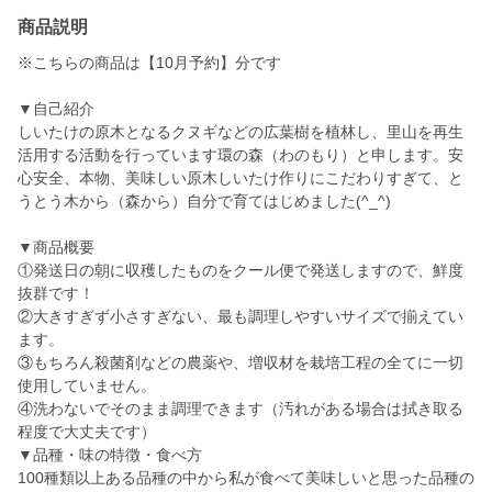
商品説明
※こちらの商品は【10月予約】分です
▼自己紹介
しいたけの原木となるクヌギなどの広葉樹を植林し、里山を再生
活用する活動を行っています環の森（わのもり）と申します。安
心安全、本物、美味しい原木しいたけ作りにこだわりすぎて、と
うとう木から（森から）自分で育てはじめました(^_^)
▼商品概要
①発送日の朝に収穫したものをクール便で発送しますので、鮮度
抜群です！
②大きすぎず小さすぎない、最も調理しやすいサイズで揃えてい
ます。
③もちろん殺菌剤などの農薬や、増収材を栽培工程の全てに一切
使用していません。
④洗わないでそのまま調理できます（汚れがある場合は拭き取る
程度で大丈夫です）
▼品種・味の特徴・食べ方
100種類以上ある品種の中から私が食べて美味しいと思った品種の