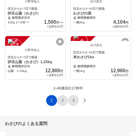
注
文
受
付
停
止
注
文
受
付
停
止
中
中
小野寺拓人
吉川昌文
注文から3~7日で発送
注文から3~10日で発送
伊豆山葵（わさび）
わさびの茎
静岡県伊豆市
静岡県静岡市
1,500
4,104
120g 1〜2本
〜
一箱2kg
円
〜
円
+送料
910円
+送料
965円
注
文
受
付
停
止
注
文
受
付
停
止
中
中
吉川昌文
小野寺拓人
注文から3~10日で発送
本わさび1ka
注文から3~7日で発送
伊豆山葵（わさび）1.25kg
静岡県伊豆市
静岡県静岡市
12,800
12,960
山葵 1.25kg
一箱1kg
円
円
+送料
910円
+送料
910円
1-40表示/117件中
1
2
3
わさびのよくある質問