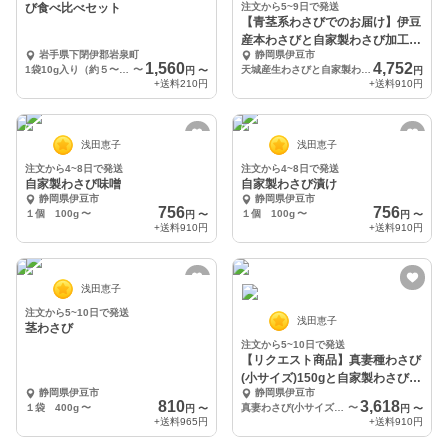
び食べ比べセット
注文から5~9日で発送
【青茎系わさびでのお届け】伊豆
産本わさびと自家製わさび加工品
岩手県下閉伊郡岩泉町
静岡県伊豆市
お試しセット
1,560
4,752
1袋10g入り（約５〜６食分）×２袋（各1袋ずつ）
〜
天城産生わさびと自家製わさび加工品3種
円
〜
円
+送料
210円
+送料
910円
浅田恵子
浅田恵子
注文から4~8日で発送
注文から4~8日で発送
自家製わさび味噌
自家製わさび漬け
静岡県伊豆市
静岡県伊豆市
756
756
１個 100g
〜
１個 100g
〜
円
〜
円
〜
+送料
910円
+送料
910円
浅田恵子
注文から5~10日で発送
浅田恵子
茎わさび
注文から5~10日で発送
【リクエスト商品】真妻種わさび
(小サイズ)150gと自家製わさび加
静岡県伊豆市
静岡県伊豆市
工品セット
810
3,618
１袋 400g
〜
真妻わさび(小サイズ)150gと茎醤油漬け１個
〜
円
〜
円
〜
+送料
965円
+送料
910円