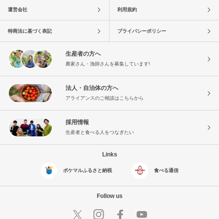
運営会社
利用規約
特商法に基づく表記
プライバシーポリシー
生産者の方へ
農家さん・漁師さんを募集しています!
法人・自治体の方へ
アライアンスのご相談はこちらから
採用情報
生産者と食べる人をつなぎたい
Links
ポケマルふるさと納税
食べる通信
Follow us