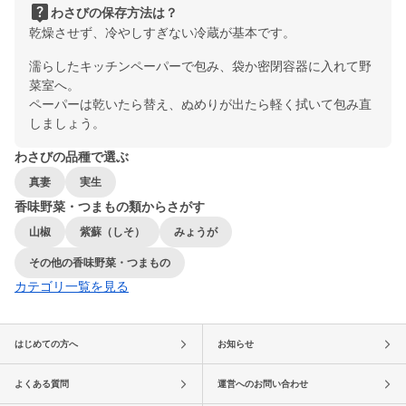
live_help
わさびの保存方法は？
乾燥させず、冷やしすぎない冷蔵が基本です。
濡らしたキッチンペーパーで包み、袋か密閉容器に入れて野
菜室へ。
ペーパーは乾いたら替え、ぬめりが出たら軽く拭いて包み直
しましょう。
わさびの品種で選ぶ
真妻
実生
香味野菜・つまもの類からさがす
山椒
紫蘇（しそ）
みょうが
その他の香味野菜・つまもの
カテゴリ一覧を見る
はじめての方へ
お知らせ
よくある質問
運営へのお問い合わせ