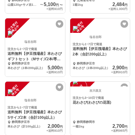
静岡県伊豆市
北海道名寄市
抜ける風味が絶品
5,100
2,484
山葵120g+サメ吉1枚、山葵250g
〜
1箱1kg
円
〜
円
+送料
910円
+送料
1,000円
注
文
受
付
停
止
注
文
受
付
停
止
中
中
塩谷吉郎
塩谷吉郎
注文から1~7日で発送
送料無料【伊豆筏場産】本わさび
注文から1~7日で発送
送料無料【伊豆筏場産】本わさび
2本（合計200g以上）
ギフトセット（Mサイズ2本/専用
静岡県伊豆市
静岡県伊豆市
おろし金/茎・葉）
5,000
2,900
本わさび（2本/200g以上）
本わさび（2本/200g以上）
円
円
+送料
910円
+送料
910円
注
文
受
付
停
止
注
文
受
付
停
止
中
中
吉川昌文
注文から3~10日で発送
塩谷吉郎
花わさび(わさびの花茎)
注文から1~7日で発送
送料無料【伊豆筏場産】本わさび
Sサイズ2本（合計100g以上）
静岡県伊豆市
静岡県静岡市
2,000
2,700
本わさび（計100g以上）
一箱1kg
円
円
+送料
910円
+送料
965円