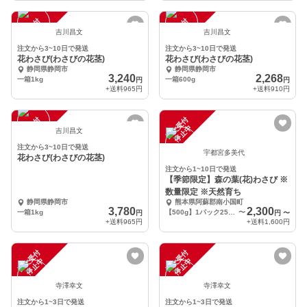
注
文
受
付
停
止
注
文
受
付
停
止
中
中
吉川昌文
吉川昌文
注文から3~10日で発送
注文から3~10日で発送
花わさび(わさびの花茎)
花わさび(わさびの花茎)
静岡県静岡市
静岡県静岡市
3,240
2,268
一箱1kg
一箱600g
円
円
+送料
965円
+送料
910円
注
文
受
付
停
止
注
文
受
付
停
止
中
中
吉川昌文
注文から3~10日で発送
宇都宮多美代
花わさび(わさびの花茎)
注文から1~10日で発送
【季節限定】森の葉(花)わさび ※
数量限定 ※天然育ち
静岡県静岡市
熊本県阿蘇郡南小国町
3,780
2,300
一箱1kg
【500g】1パック250g×2パック
〜
円
円
〜
+送料
965円
+送料
1,600円
注
文
受
付
停
止
注
文
受
付
停
止
中
中
寺澤幸文
寺澤幸文
注文から1~3日で発送
注文から1~3日で発送