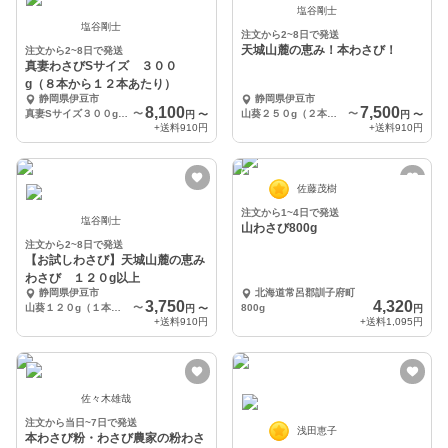
塩谷剛士
塩谷剛士
注文から2~8日で発送
天城山麓の恵み！本わさび！
注文から2~8日で発送
真妻わさびSサイズ ３００
g（８本から１２本あたり）
静岡県伊豆市
静岡県伊豆市
8,100
7,500
真妻Sサイズ３００g（８本から１５本）
〜
山葵２５０g（２本〜６本）
〜
円
〜
円
〜
+送料
910円
+送料
910円
佐藤茂樹
注文から1~4日で発送
塩谷剛士
山わさび800g
注文から2~8日で発送
【お試しわさび】天城山麓の恵み
わさび １２０g以上
静岡県伊豆市
北海道常呂郡訓子府町
3,750
4,320
山葵１２０g（１本〜４本）
〜
800g
円
〜
円
+送料
910円
+送料
1,095円
佐々木雄哉
注文から当日~7日で発送
浅田恵子
本わさび粉・わさび農家の粉わさ