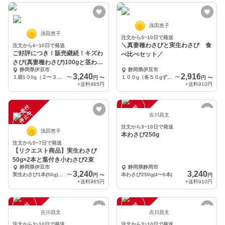
浅田恵子
浅田恵子
注文から5~10日で発送
＼真妻種わさびと実生わさび 食
注文から6~10日で発送
ご好評につき！販売継続！キズわ
べ比べセット／
さび(真妻種わさび)100gと茎わさ
静岡県伊豆市
静岡県伊豆市
び400g
3,240
2,916
１袋1０0g（２〜３本)と１袋400g
〜
１００g（各５０gずつ）
〜
円
〜
円
〜
+送料
965円
+送料
910円
注
文
受
付
停
止
注
文
受
付
停
止
中
中
吉川昌文
注文から3~10日で発送
浅田恵子
本わさび250g
注文から5~7日で発送
【リクエスト商品】実生わさび
50g×2本と葉付き小わさび2束
静岡県伊豆市
静岡県静岡市
3,240
3,240
実生わさび1本(50g)と葉付き小わさび2束(800g)
〜
本わさび250g(4〜6本)
円
〜
円
+送料
965円
+送料
910円
注
文
受
付
停
止
注
文
受
付
停
止
中
中
吉川昌文
吉川昌文
注文から3~10日で発送
注文から3~10日で発送