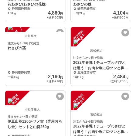
花わさび(わさびの花茎)
わさびの茎
静岡県静岡市
静岡県静岡市
4,860
4,104
1.5kg
一箱2kg
円
円
+送料
965円
+送料
965円
注
文
受
付
停
止
注
文
受
付
停
止
中
中
吉川昌文
注文から3~10日で発送
わさびの茎
若松侑治
注文から2~7日で発送
2022年春堀！チューブわさびと
は違う！お肉や魚に◎ツンと鼻に
静岡県静岡市
北海道名寄市
抜ける風味が絶品
2,160
2,484
一箱1kg
1箱1kg
円
円
+送料
910円
+送料
1,200円
注
文
受
付
停
止
注
文
受
付
停
止
中
中
小野寺拓人
若松侑治
注文から3~7日で発送
伊豆山葵120g+サメ吉（専用おろ
注文から2~5日で発送
2022年春堀！チューブわさびと
し金）セットと山葵250g
は違う！お肉や魚に◎ツンと鼻に