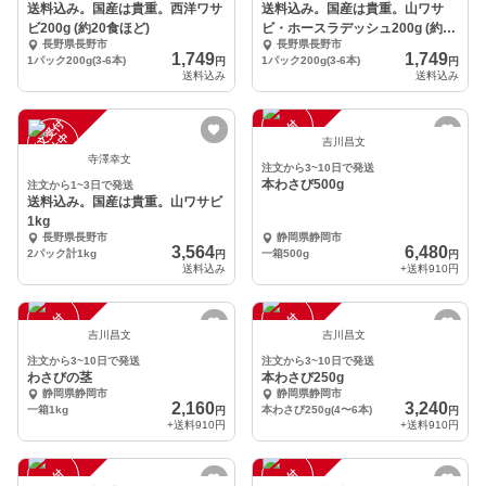
送料込み。国産は貴重。西洋ワサ
送料込み。国産は貴重。山ワサ
ビ200g (約20食ほど)
ビ・ホースラデッシュ200g (約20
長野県長野市
長野県長野市
食ほど)
1,749
1,749
1パック200g(3-6本)
1パック200g(3-6本)
円
円
送料込み
送料込み
注
文
受
付
停
止
注
文
受
付
停
止
中
中
吉川昌文
寺澤幸文
注文から3~10日で発送
本わさび500g
注文から1~3日で発送
送料込み。国産は貴重。山ワサビ
1kg
長野県長野市
静岡県静岡市
3,564
6,480
2パック計1kg
一箱500g
円
円
送料込み
+送料
910円
注
文
受
付
停
止
注
文
受
付
停
止
中
中
吉川昌文
吉川昌文
注文から3~10日で発送
注文から3~10日で発送
わさびの茎
本わさび250g
静岡県静岡市
静岡県静岡市
2,160
3,240
一箱1kg
本わさび250g(4〜6本)
円
円
+送料
910円
+送料
910円