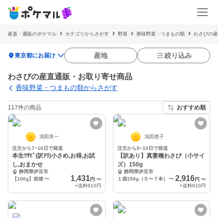
産直・通販のポケマル
カテゴリからさがす
野菜
香味野菜・つまもの類
わさびの産
location_on
産地
絞り込み
東京都にお届け
わさびの産直通販・お取り寄せ商品
香味野菜・つまもの類からさがす
117件の商品
おすすめ順
浅田良一
浅田恵子
注文から7~16日で発送
注文から5~10日で発送
本生ﾜｻﾋﾞ(訳ｱﾘ)小さめ,お得,お試
【訳あり】真妻種わさび（小サイ
し,おまかせ
ズ）150g
静岡県伊豆市
静岡県伊豆市
1,431
2,916
【100g】前後
〜
１袋150g（５〜７本）
〜
円
〜
円
〜
+送料
910円
+送料
910円