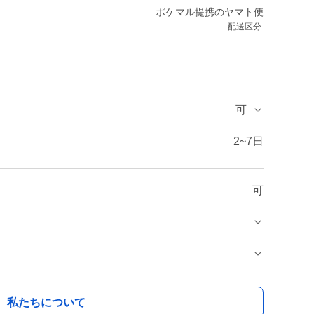
ポケマル提携のヤマト便
配送区分:
可
2~7日
可
私たちについて