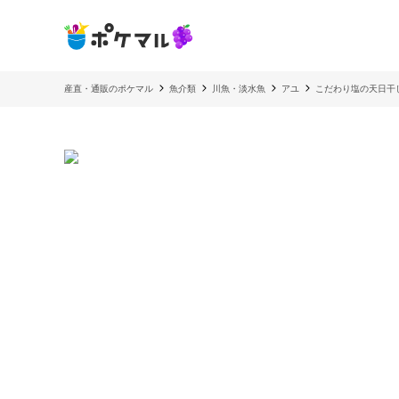
産直・通販のポケマル
魚介類
川魚・淡水魚
アユ
こだわり塩の天日干