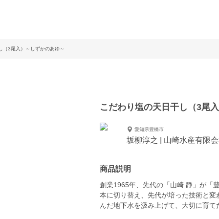
し（3尾入）～しずかのあゆ～
こだわり塩の天日干し（3尾
愛知県豊橋市
坂柳淳之 | 山崎水産有限
商品説明
創業1965年、先代の「山崎 静」が
本に切り替え、先代が培った技術と変
んだ地下水を汲み上げて、大切に育て