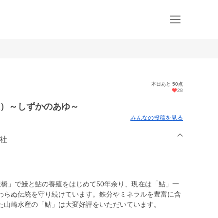
本日あと 50点
28
入）～しずかのあゆ～
みんなの投稿を見る
会社
「豊橋」で鰻と鮎の養殖をはじめて50年余り、現在は「鮎」一
わらぬ伝統を守り続けています。鉄分やミネラルを豊富に含
た山崎水産の「鮎」は大変好評をいただいています。