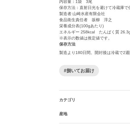
内容量：1袋 3尾
保存方法：直射日光を避けて冷蔵庫で
製造者:山崎水産有限会社
食品衛生責任者 坂柳 淳之
栄養成分表(100gあたり)
エネルギー 258kcal たんぱく質 26.3
※表示の数値は推定値です。
保存方法
製造より180日間。開封後は冷蔵で2
#捌いてお届け
カテゴリ
産地