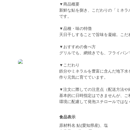
▼商品概要
新鮮な鮎を捌き、こだわりの「ミネラ
です。
▼品種・味の特徴
天日干しすることで旨味を凝縮。こだ
▼おすすめの食べ方
グリルでも、網焼きでも、フライパン
▼こだわり
鉄分やミネラルを豊富に含んだ地下水
作り元気に育てています。
▼注文に際しての注意点（配送方法や
基本的に日時指定はできませんが、ご
環境に配慮して発泡スチロールではな
食品表示
原材料名:鮎(愛知県産)、塩