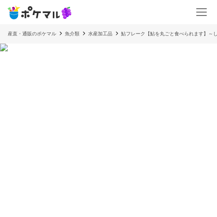
産直・通販のポケマル
魚介類
水産加工品
鮎フレーク【鮎を丸ごと食べられます】～