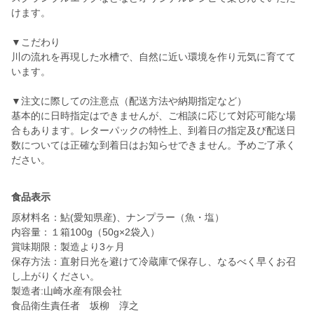
けます。
▼こだわり
川の流れを再現した水槽で、自然に近い環境を作り元気に育てて
います。
▼注文に際しての注意点（配送方法や納期指定など）
基本的に日時指定はできませんが、ご相談に応じて対応可能な場
合もあります。レターパックの特性上、到着日の指定及び配送日
数については正確な到着日はお知らせできません。予めご了承く
ださい。
食品表示
原材料名：鮎(愛知県産)、ナンプラー（魚・塩）
内容量：１箱100g（50g×2袋入）
賞味期限：製造より3ヶ月
保存方法：直射日光を避けて冷蔵庫で保存し、なるべく早くお召
し上がりください。
製造者:山崎水産有限会社
食品衛生責任者 坂柳 淳之