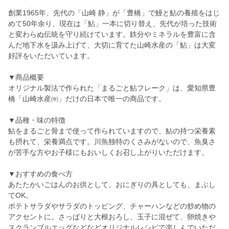
創業1965年、先代の「山崎 静」が「豊橋」で鰻と鮎の養殖をはじ
めて50年余り、現在は「鮎」一本に切り替え、先代が培った技術
と変わらぬ伝統を守り続けています。鉄分やミネラルを豊富に含
んだ地下水を汲み上げて、大切に育てた山崎水産の「鮎」は大変
好評をいただいています。
▼商品概要
オリジナル製法で作られた「まるごと鮎フレーク」は、愛知県豊
橋「山崎水産㈲」だけの日本で唯一の商品です。
▼品種・味の特徴
鮎をまるごと骨まで使って作られていますので、鮎の持つ栄養素
も摂れて、栄養満点です。川魚独特のくさみがないので、魚臭さ
が苦手な方やお子様にもおいしくお召し上がりいただけます。
▼おすすめの食べ方
あたたかいごはんのお供として、おにぎりの具としても、まぶし
てOK。
ポテトサラダやサラダのトッピング、チャーハンなどの炒め物の
アクセントに。さっぱりと大根おろし、玉子に混ぜて、卵焼きや
スクランブルエッグなどなどオリジナルレシピで楽しんでいただ