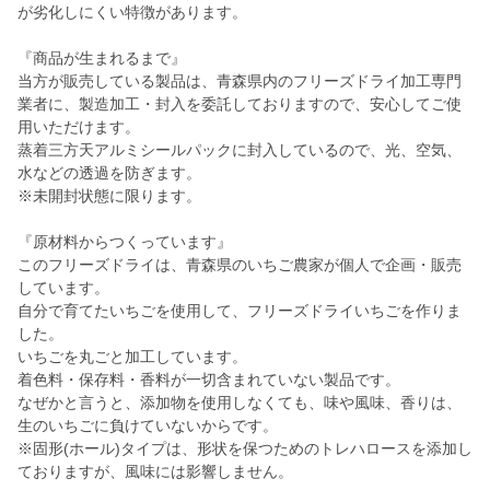
が劣化しにくい特徴があります。
『商品が生まれるまで』
当方が販売している製品は、青森県内のフリーズドライ加工専門
業者に、製造加工・封入を委託しておりますので、安心してご使
用いただけます。
蒸着三方天アルミシールパックに封入しているので、光、空気、
水などの透過を防ぎます。
※未開封状態に限ります。
『原材料からつくっています』
このフリーズドライは、青森県のいちご農家が個人で企画・販売
しています。
自分で育てたいちごを使用して、フリーズドライいちごを作りま
した。
いちごを丸ごと加工しています。
着色料・保存料・香料が一切含まれていない製品です。
なぜかと言うと、添加物を使用しなくても、味や風味、香りは、
生のいちごに負けていないからです。
※固形(ホール)タイプは、形状を保つためのトレハロースを添加し
ておりますが、風味には影響しません。