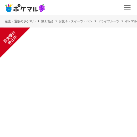
産直・通販のポケマル
加工食品
お菓子・スイーツ・パン
ドライフルーツ
ポケマル
注
文
受
付
停
止
中