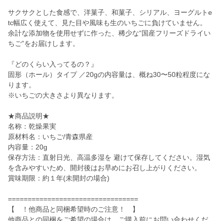
サクサクとした食感で、洋菓子、和菓子、シリアル、ヨーグルトe
tc幅広く使えて、見た目や風味も生のいちごに負けていません。
余計な添加物を使用せずに作った、稀少な“国産フリーズドライい
ちご”をお届けします。
『どのくらい入ってるの？』
固形（ホール）タイプ ／20gの内容量は、概ね30〜50粒程度にな
ります。
※いちごの大きさより異なります。
★商品説明★
名称：乾燥果実
原材料名：いちご/青森県産
内容量：20g
保存方法：直射日光、高温多湿を 避けて保存してください。湿気
を含みやすいため、開封後はお早めにお召し上がりください。
賞味期限：約１年(未開封の場合)
=================================
【 ！他商品と同梱希望時のご注意！ 】
他商品との同梱をご希望の場合は、ご購入前にお問い合わせくだ