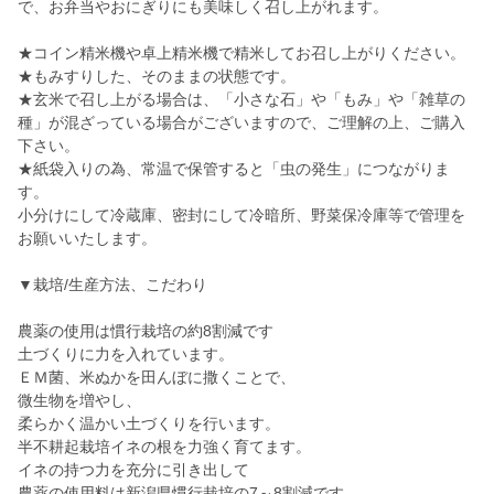
で、お弁当やおにぎりにも美味しく召し上がれます。
★コイン精米機や卓上精米機で精米してお召し上がりください。
★もみすりした、そのままの状態です。
★玄米で召し上がる場合は、「小さな石」や「もみ」や「雑草の
種」が混ざっている場合がございますので、ご理解の上、ご購入
下さい。
★紙袋入りの為、常温で保管すると「虫の発生」につながりま
す。
小分けにして冷蔵庫、密封にして冷暗所、野菜保冷庫等で管理を
お願いいたします。
▼栽培/生産方法、こだわり
農薬の使用は慣行栽培の約8割減です
土づくりに力を入れています。
ＥＭ菌、米ぬかを田んぼに撒くことで、
微生物を増やし、
柔らかく温かい土づくりを行います。
半不耕起栽培イネの根を力強く育てます。
イネの持つ力を充分に引き出して
農薬の使用料は新潟県慣行栽培の7～8割減です