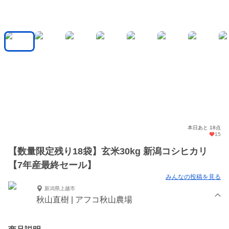
本日あと 18点
15
【数量限定残り18袋】玄米30kg 新潟コシヒカリ
【7年産最終セール】
みんなの投稿を見る
新潟県上越市
秋山直樹 | アフコ秋山農場