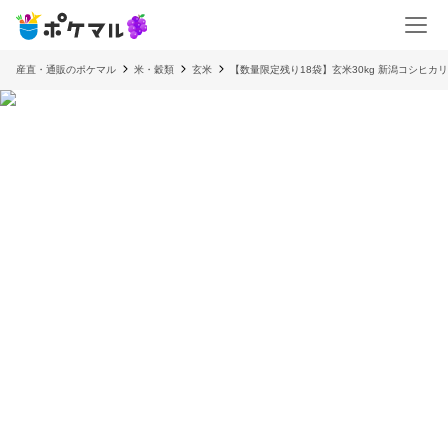
産直・通販のポケマル
米・穀類
玄米
【数量限定残り18袋】玄米30kg 新潟コシヒカ