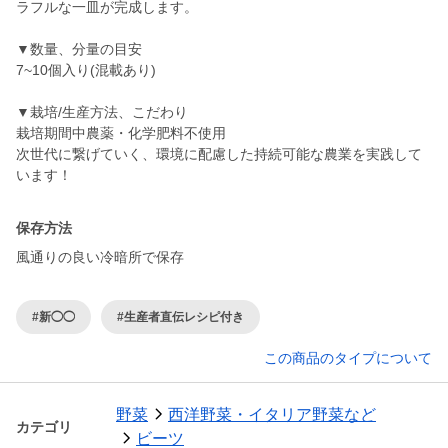
ラフルな一皿が完成します。
▼数量、分量の目安
7~10個入り(混載あり)
▼栽培/生産方法、こだわり
栽培期間中農薬・化学肥料不使用
次世代に繋げていく、環境に配慮した持続可能な農業を実践して
保存方法
風通りの良い冷暗所で保存
#新◯◯
#生産者直伝レシピ付き
この商品のタイプについて
野菜
西洋野菜・イタリア野菜など
カテゴリ
ビーツ