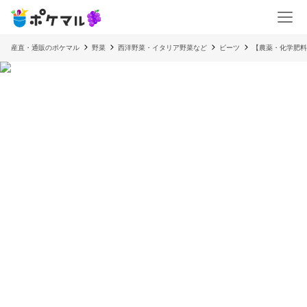
産直・通販のポケマル
野菜
西洋野菜・イタリア野菜など
ビーツ
【農薬・化学肥料