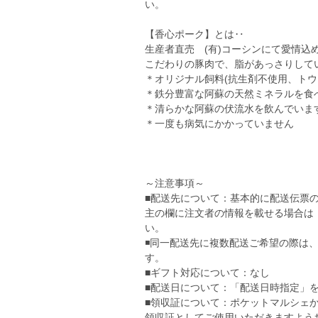
い。
【香心ポーク】とは‥
生産者直売 (有)コーシンにて愛情
こだわりの豚肉で、脂があっさりして
＊オリジナル飼料(抗生剤不使用、トウ
＊鉄分豊富な阿蘇の天然ミネラルを食
＊清らかな阿蘇の伏流水を飲んでいま
＊一度も病気にかかっていません
～注意事項～
■配送先について：基本的に配送伝票
主の欄に注文者の情報を載せる場合は
い。
◾️同一配送先に複数配送ご希望の際は
す。
■ギフト対応について：なし
■配送日について：「配送日時指定」
■領収証について：ポケットマルシェ
領収証としてご使用いただきますよう