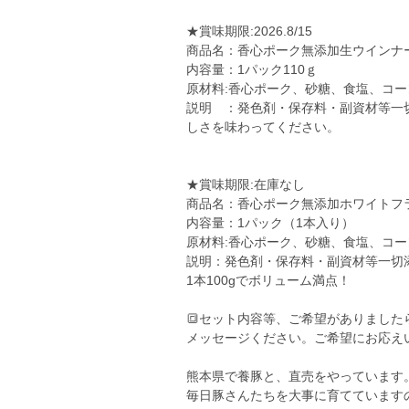
★賞味期限:2026.8/15
商品名：香心ポーク無添加生ウインナ
内容量：1パック110ｇ
原材料:香心ポーク、砂糖、食塩、コ
説明 ：発色剤・保存料・副資材等一
しさを味わってください。
★賞味期限:在庫なし
商品名：香心ポーク無添加ホワイトフ
内容量：1パック（1本入り）
原材料:香心ポーク、砂糖、食塩、コ
説明：発色剤・保存料・副資材等一切
1本100gでボリューム満点！
🔳セット内容等、ご希望がありました
メッセージください。ご希望にお応え
熊本県で養豚と、直売をやっています
毎日豚さんたちを大事に育てています