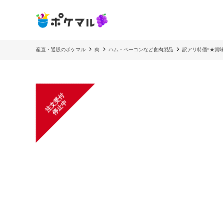
産直・通販のポケマル
肉
ハム・ベーコンなど食肉製品
訳アリ特価‼︎★
注
文
受
付
停
止
中