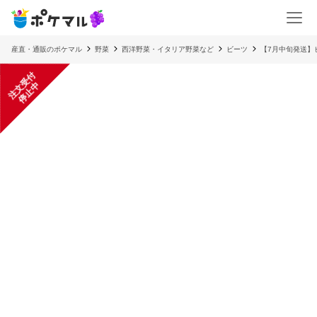
産直・通販のポケマル
野菜
西洋野菜・イタリア野菜など
ビーツ
【7月中旬発送】
注
文
受
付
停
止
中