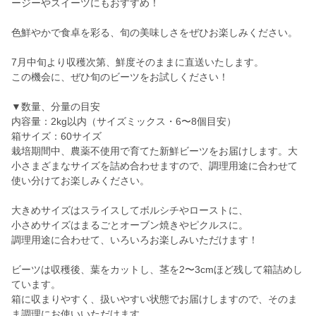
ージーやスイーツにもおすすめ！
色鮮やかで食卓を彩る、旬の美味しさをぜひお楽しみください。
7月中旬より収穫次第、鮮度そのままに直送いたします。
この機会に、ぜひ旬のビーツをお試しください！
▼数量、分量の目安
内容量：2kg以内（サイズミックス・6〜8個目安）
箱サイズ：60サイズ
栽培期間中、農薬不使用で育てた新鮮ビーツをお届けします。大
小さまざまなサイズを詰め合わせますので、調理用途に合わせて
使い分けてお楽しみください。
大きめサイズはスライスしてボルシチやローストに、
小さめサイズはまるごとオーブン焼きやピクルスに。
調理用途に合わせて、いろいろお楽しみいただけます！
ビーツは収穫後、葉をカットし、茎を2〜3cmほど残して箱詰めし
ています。
箱に収まりやすく、扱いやすい状態でお届けしますので、そのま
ま調理にお使いいただけます。