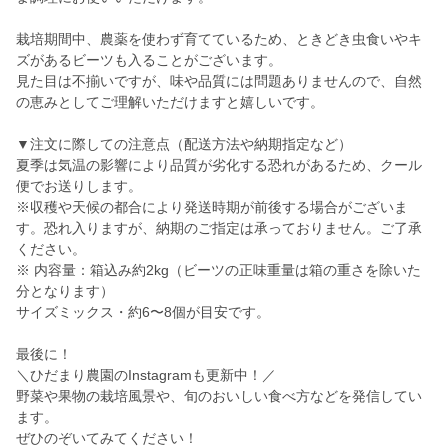
栽培期間中、農薬を使わず育てているため、ときどき虫食いやキ
ズがあるビーツも入ることがございます。
見た目は不揃いですが、味や品質には問題ありませんので、自然
の恵みとしてご理解いただけますと嬉しいです。
▼注文に際しての注意点（配送方法や納期指定など）
夏季は気温の影響により品質が劣化する恐れがあるため、クール
便でお送りします。
※収穫や天候の都合により発送時期が前後する場合がございま
す。恐れ入りますが、納期のご指定は承っておりません。ご了承
ください。
※ 内容量：箱込み約2kg（ビーツの正味重量は箱の重さを除いた
分となります）
サイズミックス・約6〜8個が目安です。
最後に！
＼ひだまり農園のInstagramも更新中！／
野菜や果物の栽培風景や、旬のおいしい食べ方などを発信してい
ます。
ぜひのぞいてみてください！