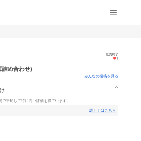
販売終了
3
茸詰め合わせ)
みんなの投稿を見る
たけ
間で平均して特に高い評価を得ています。
詳しくはこちら