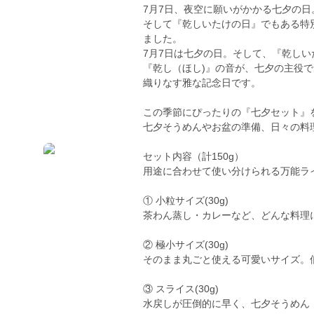
7月7日、夜空に願いがかかる七夕の日
そして『乾しいたけの日』でもある特
ました。
7月7日は七夕の日。そして、『乾し
『乾し（ほし)』の音が、七夕の主役
織りなす雅な記念日です。
この季節にぴったりの『七夕セット』
七夕そうめんやお盆の準備、日々の料
セット内容（計150g）
用途に合わせて使い分けられる万能ラ
① 小粒サイズ(30g)
茶わん蒸し・カレーなど、どんな料理
② 極小サイズ(30g)
そのまま丸ごと使える可愛いサイズ。
③ スライス(30g)
水戻しが圧倒的に早く、七夕そうめん