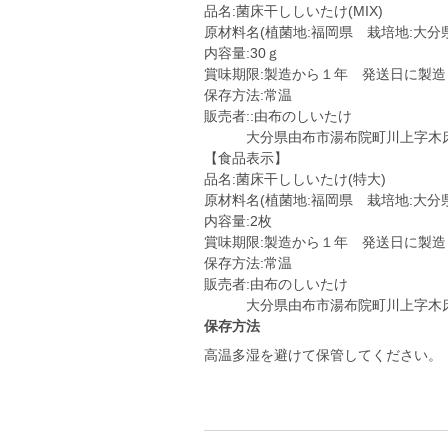
品名:菌床干ししいたけ(MIX)
原材料名(植菌地:福岡県 栽培地:大分県
内容量:30ｇ
賞味期限:製造から１年 発送日に製造
保存方法:常温
販売者::由布のしいたけ
大分県由布市湯布院町川上字木床22
【食品表示】
品名:菌床干ししいたけ(特大)
原材料名(植菌地:福岡県 栽培地:大分県
内容量:2枚
賞味期限:製造から１年 発送日に製造
保存方法:常温
販売者:由布のしいたけ
大分県由布市湯布院町川上字木床22
保存方法
高温多湿を避けて保管してください。