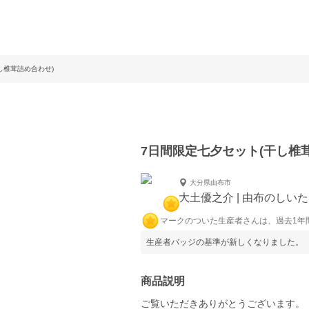
し椎茸詰め合わせ)
7日間限定七夕セット(干し椎
大分県由布市
大土優之介 | 由布のしい
マークのついた生産者さんは、過去1年
生産者バッジの基準が新しくなりました。
商品説明
ご覧いただきありがとうございます。