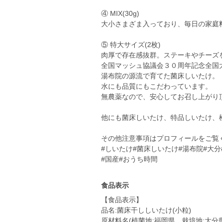
④ MIX(30g)
大小さまざま入っており、毎日の家庭
⑤ 特大サイズ(2枚)
肉厚で存在感抜群。ステーキやチーズ
全国マッシュ協議会３０周年記念全国
湯布院の源流で育てた菌床しいたけ。
水にも品質にもこだわっています。
無農薬なので、安心してお召し上がり
他にも菌床しいたけ、特品しいたけ、
その他注意事項はプロフィールをご覧
#しいたけ#菌床しいたけ#湯布院#大
#国産#おうち時間
食品表示
【食品表示】
品名:菌床干ししいたけ(小粒)
原材料名(植菌地:福岡県 栽培地:大分県