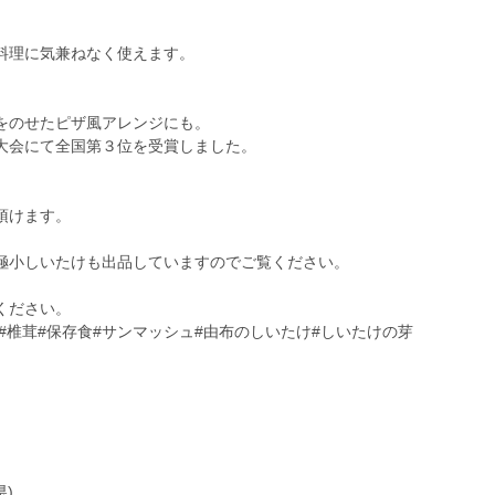
料理に気兼ねなく使えます。
をのせたピザ風アレンジにも。
大会にて全国第３位を受賞しました。
頂けます。
極小しいたけも出品していますのでご覧ください。
ください。
分#椎茸#保存食#サンマッシュ#由布のしいたけ#しいたけの芽
)