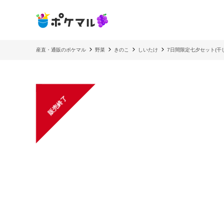
産直・通販のポケマル
野菜
きのこ
しいたけ
7日間限定七夕セット(干
販売終了