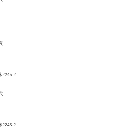
)
45-2
)
45-2