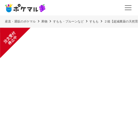
産直・通販のポケマル
果物
すもも・プルーンなど
すもも
２箱【超減農薬の天然育
注
文
受
付
停
止
中