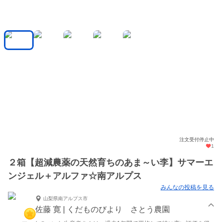
注文受付停止中
1
２箱【超減農薬の天然育ちのあま～い李】サマーエ
ンジェル＋アルファ☆南アルプス
みんなの投稿を見る
山梨県南アルプス市
佐藤 寛 | くだものびより さとう農園