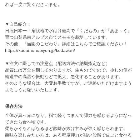
れば一度ご覧くださいませ。
▼自己紹介：
日照日本一！扇状地で水はけ最高で『くだもの』が『あま～く』
育つ山梨県南アルプス市でスモモを栽培しています。
その他、『当園のこだわり』詳細はこちらでご確認ください！
https://kudamonobiyori.jp/kodawari/
▼注文に際しての注意点（配送方法や納期指定など）
品質には万全を期しておりますが、生ものですので、少しの傷が
輸送中の高温や振動などで拡大、悪化することがあります。
そのような場合は、大変お手数ですが、ご連絡いただけますよう
よろしくお願いいたします。
保存方法
全体が真っ赤になり、指で軽くつまんで弾力を感じるようになっ
てきたら食べ頃です。
柔らかくなればなるほど酸味が抜け甘みが強く感じられます。
酸味を楽しみたい方は、ある程度弾力が強い段階で皮ごと食べる