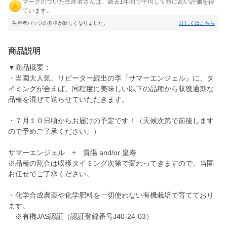
マークのついた生産者さんは、過去1年間で平均して特に高い評価を得
ています。
生産者バッジの基準が新しくなりました。
詳しくはこちら
商品説明
▼商品概要：
・当園大人気、リピーター続出の李『サマーエンジェル』に、タ
イミングが合えば、同程度に美味しい以下の品種から収獲適期な
品種を混ぜて送らせていただきます。
・７月１０日頃からお届けの予定です！（天候次第で前後します
ので予めご了承ください。）
サマーエンジェル + 貴陽 and/or 皇寿
※品種の割合は収穫タイミング次第で変わってきますので、当園
お任せでご了承ください。
・化学合成農薬や化学肥料を一切使わない有機栽培で育てており
ます。
※有機JAS認証（認証登録番号J40-24-03）