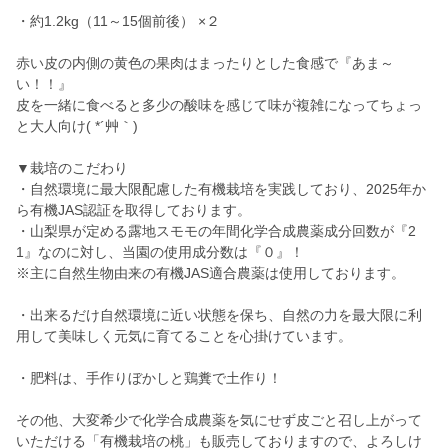
・約1.2kg（11～15個前後） ×２
赤い皮の内側の黄色の果肉はまったりとした食感で『あま～
い！！』
皮を一緒に食べると多少の酸味を感じて味が複雑になってちょっ
と大人向け( *´艸｀)
▼栽培のこだわり
・自然環境に最大限配慮した有機栽培を実践しており、2025年か
ら有機JAS認証を取得しております。
・山梨県が定める露地スモモの年間化学合成農薬成分回数が『2
1』なのに対し、当園の使用成分数は『０』！
※主に自然生物由来の有機JAS適合農薬は使用しております。
・出来るだけ自然環境に近い状態を保ち、自然の力を最大限に利
用して美味しく元気に育てることを心掛けています。
・肥料は、手作りぼかしと鶏糞で土作り！
その他、大変希少で化学合成農薬を気にせず皮ごと召し上がって
いただける「有機栽培の桃」も販売しておりますので、よろしけ